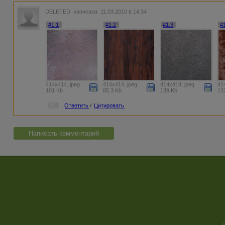
DELETED
написала 11.03.2010 в 14:34
#1.1
#1.2
#1.3
#
414x414, jpeg
414x414, jpeg
414x414, jpeg
41
101 Kb
85.3 Kb
139 Kb
13
#1
Ответить
/
Цитировать
Написать комментарий