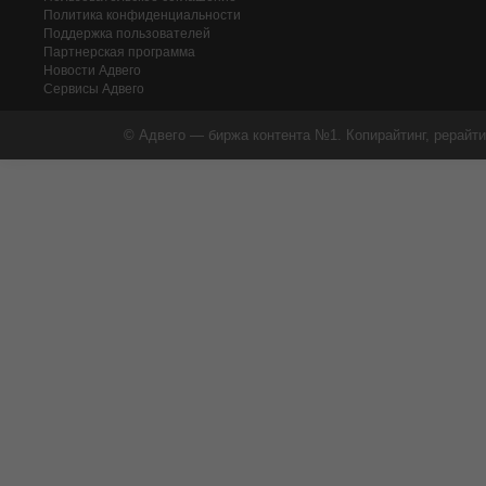
Политика конфиденциальности
Поддержка пользователей
Партнерская программа
Новости Адвего
Сервисы Адвего
© Адвего — биржа контента №1. Копирайтинг, рерайти