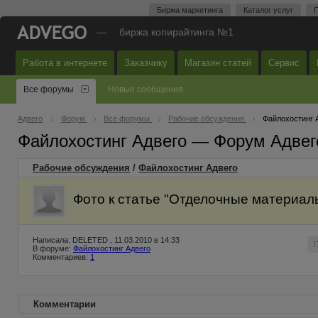
Биржа маркетинга
Каталог услуг
П
—
биржа копирайтинга №1
Работа в интернете
Заказчику
Магазин статей
Сервис
Все форумы
Новые сообщения
Адвего
Форум
Все форумы
Рабочие обсуждения
Файлохостинг 
Файлохостинг Адвего — Форум Адвег
Рабочие обсуждения
/
Файлохостинг Адвего
Фото к статье "Отделочные материал
Написала: DELETED , 11.03.2010 в 14:33
В форуме:
Файлохостинг Адвего
Комментариев:
1
Комментарии