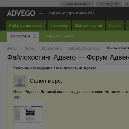
Биржа маркетинга
Каталог услуг
П
—
биржа копирайтинга №1
Работа в интернете
Заказчику
Магазин статей
Сервис
Все форумы
Новые сообщения
Адвего
Форум
Все форумы
Рабочие обсуждения
Файлохостинг 
Файлохостинг Адвего — Форум Адвег
Рабочие обсуждения
/
Файлохостинг Адвего
Салон мерс.
Игорь Ридасов Да такой салон аж дух захватывает.На таком авт
#1