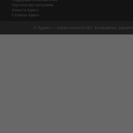
Поддержка пользователей
Партнерская программа
Новости Адвего
Сервисы Адвего
© Адвего — биржа контента №1. Копирайтинг, рерайти