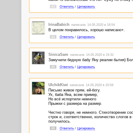
#3
Ответить
/
Цитировать
IrinaBabich
написала 14.05.2020 в 18:54
В целом понравилось, хорошо написано+.
#4
Ответить
/
Цитировать
SinicaSam
написала 14.05.2020 в 19:32
Замучили бедную бабу Яну реалии бытия) Бол
#5
Ответить
/
Цитировать
UlchikKiwi
написала 14.05.2020 в 20:59
Письмо живое прям, ей-богу.
Ух, баба Яна, всем пример,
Но всё испортили немного
Прыжки с размера на размер.
Честно говоря, не немного. Стихотворение со
строк и, соответственно, количество слогов в
получилось.
#6
Ответить
/
Цитировать