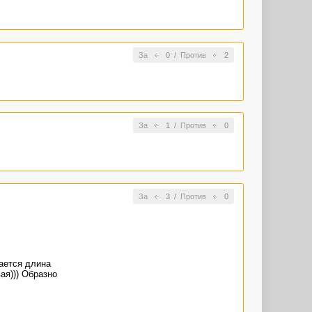
За
0
/
Против
2
За
1
/
Против
0
За
3
/
Против
0
чается длина
ая))) Образно