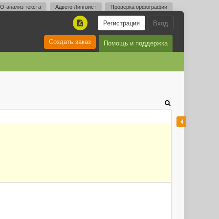
O-анализ текста
Адвего Лингвист
Проверка орфографии
Регистрация
Вход
A
Создать заказ
Помощь и поддержка