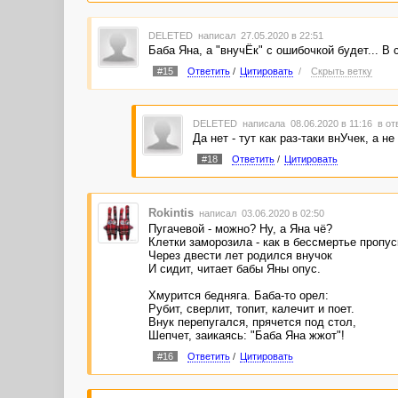
DELETED
написал 27.05.2020 в 22:51
Баба Яна, а "внучЁк" с ошибочкой будет... 
#15
Ответить
/
Цитировать
/
Скрыть ветку
DELETED
написала 08.06.2020 в 11:16
в от
Да нет - тут как раз-таки внУчек, а не
#18
Ответить
/
Цитировать
Rokintis
написал 03.06.2020 в 02:50
Пугачевой - можно? Ну, а Яна чё?
Клетки заморозила - как в бессмертье пропус
Через двести лет родился внучок
И сидит, читает бабы Яны опус.
Хмурится бедняга. Баба-то орел:
Рубит, сверлит, топит, калечит и поет.
Внук перепугался, прячется под стол,
Шепчет, заикаясь: "Баба Яна жжот"!
#16
Ответить
/
Цитировать