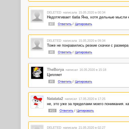
DELETED
написала 15.05.2020 в 00:34
Недотягивает баба Яна, хотя дельные мысли 
#7
Ответить
/
Цитировать
DELETED
написала 15.05.2020 в 09:34
Тоже не понравились резкие скачки с размера
#8
Ответить
/
Цитировать
TheBorya
написал 16.05.2020 в 15:18
Цепляет
#9
Ответить
/
Цитировать
Natatata2
написал 17.05.2020 в 17:25
не, это уже за пределами моего понимания. к
#10
Ответить
/
Цитировать
DELETED
написала 21.05.2020 в 02:27