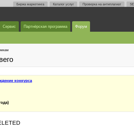
Биржа маркетинга
Каталог услуг
Проверка на антиплагиат
SE
Сервис
Партнёрская программа
Форум
омкам
вего
ждение конкурса
года)
DELETED