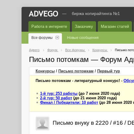
—
биржа копирайтинга №1
Работа в интернете
Заказчику
Магазин статей
Все форумы
Новые сообщения
Адвего
Форум
Все форумы
Конкурсы
Письмо пот
Письмо потомкам — Форум Ад
Конкурсы
/
Письмо потомкам
/
Первый
тур
Письмо потомкам - литературный конкурс! -
Обсу
1-й тур: 253 работы
(до 7 июня 2020 года)
2-й тур: 50 работ
(до 21 июня 2020 года)
Финал / Победители: 10 работ
(до 28 июня 2020 
Письмо внуку в 2220 / #16 / 