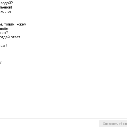
 водой?
тьевой!
ко лет
м, топим, жжём,
 поём.
ивет?
отдай ответ.
ьзя!
?
!