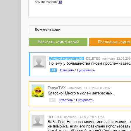
Комментариев:
18
Комментарии
Написать комментарий
Последние комме
Лучший комментарий
DELETED
написал 13.05.2020
Почему у большинства писем прослеживается 
#1
Ответить
/
Цитировать
TanyaTVX
написала 13.05.2020 в 21:37
Классно! Много мыслей интересных.
#2
Ответить
/
Цитировать
DELETED
написал 14.05.2020 в 17:05
Баба Яна! Не понравились мне ваши мысли, не
не помойка, если его правильно использовать.
какой-то озлобленный что ли? Сужу по этому 