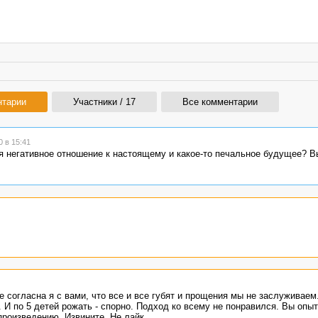
нтарии
Участники / 17
Все комментарии
 в 15:41
негативное отношение к настоящему и какое-то печальное будущее? Вы 
 согласна я с вами, что все и все губят и прощения мы не заслуживаем
 И по 5 детей рожать - спорно. Подход ко всему не понравился. Вы опыт
произведению. Извините. Не лайк.