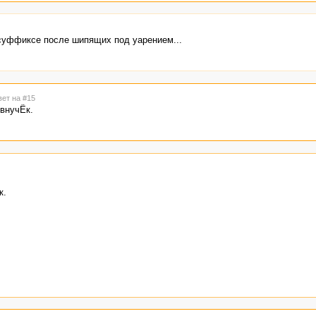
В суффиксе после шипящих под уарением...
вет на #15
 внучЁк.
к.