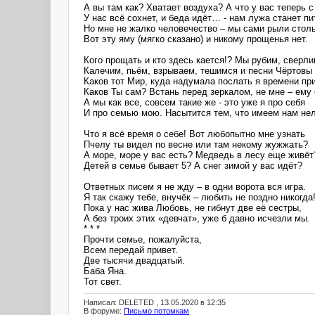
А вы там как? Хватает воздуха? А что у вас теперь с
У нас всё сохнет, и беда идёт… - нам лужа станет пи
Но мне не жалко человечество – мы сами рыли столь
Вот эту яму (мягко сказано) и никому прощенья нет.
Кого прощать и кто здесь кается!? Мы рубим, сверли
Калечим, пьём, взрываем, тешимся и песни Чёртовы
Каков тот Мир, куда надумала послать я времени пр
Каков Ты сам? Встань перед зеркалом, не мне – ему 
А мы как все, совсем такие же - это уже я про себя
И про семью мою. Насытится тем, что имеем нам нел
Что я всё время о себе! Вот любопытно мне узнать
Пчелу ты видел по весне или там некому жужжать?
А море, море у вас есть? Медведь в лесу еще живёт
Детей в семье бывает 5? А снег зимой у вас идёт?
Ответных писем я не жду – в одни ворота вся игра.
Я так скажу тебе, внучёк – любить не поздно никогда
Пока у нас жива Любовь, не гибнут две её сестры,
А без троих этих «девчат», уже б давно исчезли мы.
* * *
Прочти семье, пожалуйста,
Всем передай привет.
Две тысячи двадцатый.
Баба Яна.
Тот свет.
Написал: DELETED , 13.05.2020 в 12:35
В форуме:
Письмо потомкам