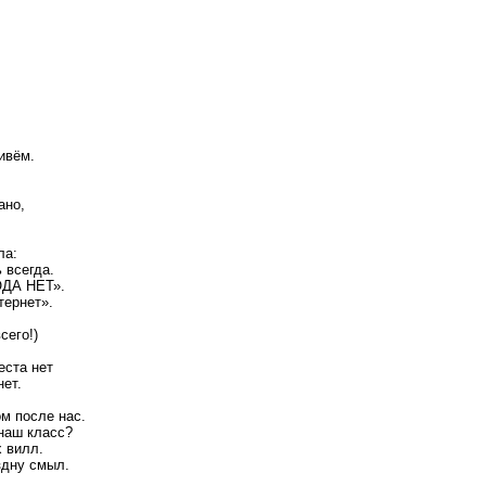
ивём.
ано,
ла:
 всегда.
ОДА НЕТ».
тернет».
сего!)
еста нет
нет.
м после нас.
наш класс?
х вилл.
здну смыл.