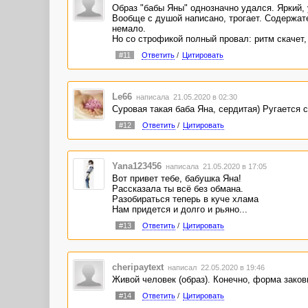
Образ "бабы Яны" однозначно удался. Яркий, 
Вообще с душой написано, трогает. Содержат
немало.
Но со строфикой полный провал: ритм скачет,
#11
Ответить
/
Цитировать
Le66
написала 21.05.2020 в 02:30
Суровая такая баба Яна, сердитая) Ругается
#12
Ответить
/
Цитировать
Yana123456
написала 21.05.2020 в 17:05
Вот привет тебе, бабушка Яна!
Рассказала ты всё без обмана.
Разобираться теперь в куче хлама
Нам придется и долго и рьяно...
#13
Ответить
/
Цитировать
cheripaytext
написал 22.05.2020 в 19:46
Живой человек (образ). Конечно, форма заковыр
#14
Ответить
/
Цитировать