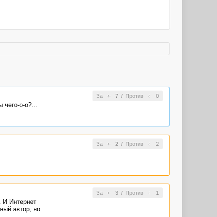
За
7
/
Против
0
чего-о-о?...
За
2
/
Против
2
За
3
/
Против
1
. И Интернет
ный автор, но