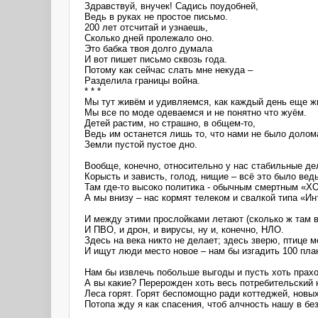
Здравствуй, внучек! Садись поудобней,
Ведь в руках не простое письмо.
200 лет отсчитай и узнаешь,
Сколько дней пролежало оно.
Это бабка твоя долго думала
И вот пишет письмо сквозь года.
Потому как сейчас слать мне некуда –
Разделила границы война.
* * *
Мы тут живём и удивляемся, как каждый день еще ж
Мы все по моде одеваемся и не понятно что жуём.
Детей растим, но страшно, в общем-то,
Ведь им останется лишь то, что нами не было долом
Земли пустой пустое дно.
Вообще, конечно, относительно у нас стабильные де
Корысть и зависть, голод, нищие – всё это было ведь
Там где-то высоко политика - обычным смертным «Х
А мы внизу – нас кормят телеком и свалкой типа «Ин
И между этими прослойками летают (сколько ж там в
И ПВО, и дрон, и вирусы, ну и, конечно, НЛО.
Здесь на века никто не делает; здесь зверю, птице м
И ищут люди место новое – нам бы изгадить 100 пла
Нам бы извлечь побольше выгоды и пусть хоть прахо
А вы какие? Перерожден хоть весь потребительский 
Леса горят. Горят беспомощно ради коттеджей, новы
Потопа жду я как спасения, чтоб алчность нашу в бе