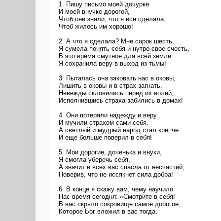
1. Пишу письмо моей дочурке
И моей внучке дорогой,
Чтоб они знали, что я все сделала,
Чтоб жилось им хорошо!
2. А что я сделала? Мне сорок шесть,
Я сумела понять себя и нутро свое счесть,
В это время смутное для всей земли
Я сохранила веру в выход из тьмы!
3. Пыталась она заковать нас в оковы,
Лишить в оковы и в страх загнать.
Невежды склонились перед их волей,
Исполнившись страха забились в домах!
4. Они потеряли надежду и веру
И мучили страхом сами себя.
А светлый и мудрый народ стал крепче
И еще больше поверил в себя!
5. Мои дорогие, доченька и внуки,
Я смогла уберечь себя,
А значит и всех вас спасла от несчастий,
Поверив, что не иссякнет сила добра!
6. В конце я скажу вам, чему научило
Нас время сегодня: «Смотрите в себя!
В вас скрыто сокровище самое дорогое,
Которое Бог вложил в вас тогда,