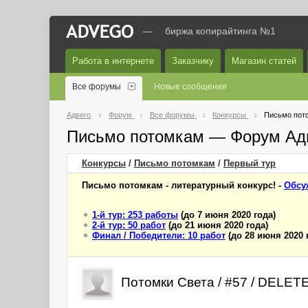
—
биржа копирайтинга №1
Работа в интернете
Заказчику
Магазин статей
Все форумы
Новые сообщения
Адвего
Форум
Все форумы
Конкурсы
Письмо пот
Письмо потомкам — Форум Ад
Конкурсы
/
Письмо потомкам
/
Первый
тур
Письмо потомкам - литературный конкурс! -
Обсу
1-й тур: 253 работы
(до 7 июня 2020 года)
2-й тур: 50 работ
(до 21 июня 2020 года)
Финал / Победители: 10 работ
(до 28 июня 2020 
Потомки Света / #57 / DELET