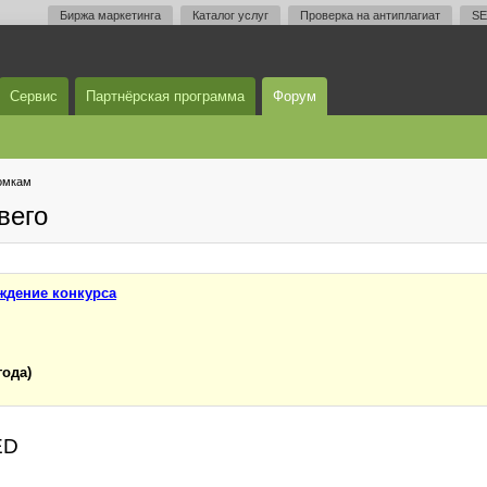
Биржа маркетинга
Каталог услуг
Проверка на антиплагиат
SE
Сервис
Партнёрская программа
Форум
омкам
вего
ждение конкурса
года)
ED