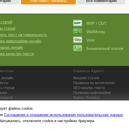
нтарии
Участники / Natatata2
Все комментарии
 статей
МИР / СБП
н статей
WebMoney
ить текст на уникальность
Volet
рка орфографии онлайн
нализ онлайн
Безналичный платеж
ка качества текста
нителю
Сервисы Адвего
 онлайн
Магазин статей
аботы
Проверка на антиплагиат
ь статью
SEO-анализ текста
ения
Проверка орфографии
средств
Адвего
Лингвист
кции для исполнителей
Заказ контента и услуг
зует файлы cookie.
вия
Соглашения в отношении использования пользовательских данных
.
батывались, отключите cookie в настройках браузера.
та №1. Копирайтинг, рерайтинг, переводы,
работа на дому
: поставщик ун