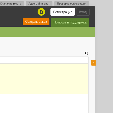
O-анализ текста
Адвего Лингвист
Проверка орфографии
Регистрация
Вход
A
Создать заказ
Помощь и поддержка