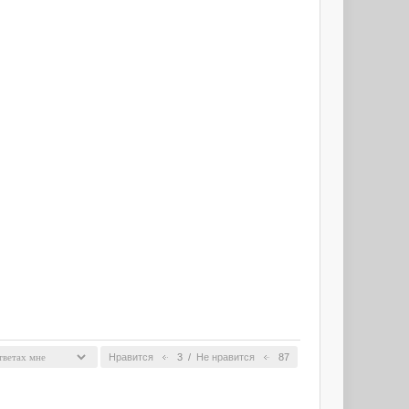
Нравится
3
/
Не нравится
87