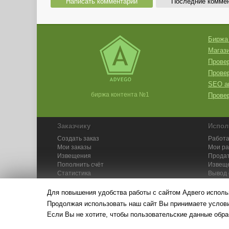
Написать комментарий
Последние комме
Биржа
Магази
Провер
Прове
SEO а
биржа контента №1
Провер
Заказчику
Испол
Создать заказ
Работа
Мои заказы
Мои р
Извещения
Продат
Пополнить счёт
Извещ
Статистика
Вывод 
API
Инстру
Для повышения удобства работы с сайтом Адвего исполь
Продолжая использовать наш сайт Вы принимаете усло
Если Вы не хотите, чтобы пользовательские данные обра
© Адвего — биржа контен