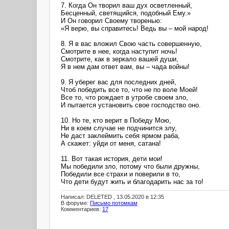
7. Когда Он творил ваш дух осветленный,
Бесценный, светящийся, подобный Ему.»
И Он говорил Своему творенью:
«Я верю, вы справитесь! Ведь вы – мой народ!
8. Я в вас вложил Свою часть совершенную,
Смотрите в нее, когда наступит ночь!
Смотрите, как в зеркало вашей души,
Я в нем дам ответ вам, вы – чада войны!
9. Я уберег вас для последних дней,
Чтоб победить все то, что не по воле Моей!
Все то, что рождает в утробе своем зло,
И пытается установить свое господство оно.
10. Но те, кто верит в Победу Мою,
Ни в коем случае не подчинится злу,
Не даст заклеймить себя ярмом раба,
А скажет: уйди от меня, сатана!
11. Вот такая история, дети мои!
Мы победили зло, потому что были дружны,
Победили все страхи и поверили в то,
Что дети будут жить и благодарить нас за то!
Написал: DELETED , 13.05.2020 в 12:35
В форуме:
Письмо потомкам
Комментариев:
17