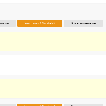
нтарии
Участники / Natatata2
Все комментарии