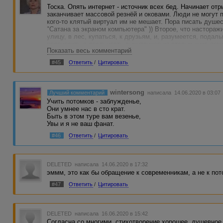
С плюсиком пока не определился...
Тоска. Опять интернет - источник всех бед. Начинает от
заканчивает массовой резнёй и оковами. Люди не могут п
С благодарностью за творчество,
кого-то клятый виртуал им не мешает. Пора писать душе
"Сатана за экраном компьютера" )) Второе, что насторажи
улицу, в лес, купаться, к друзьям, и, разумеется, подаль
переносить в реальность вычитанное из старых книг, пож
Показать весь комментарий
жизни.
#45
Ответить
/
Цитировать
wintersong
Лучший комментарий
написала 14.06.2020 в 03:07
Учить потомков - заблужденье,
Они умнее нас в сто крат.
Быть в этом туре вам везенье,
Увы и я не ваш фанат.
#46
Ответить
/
Цитировать
DELETED
написала 14.06.2020 в 17:32
эммм, это как бы обращение к современникам, а не к пот
#47
Ответить
/
Цитировать
DELETED
написала 16.06.2020 в 15:42
Согласна со многими, стихотворение хорошее, душевное,