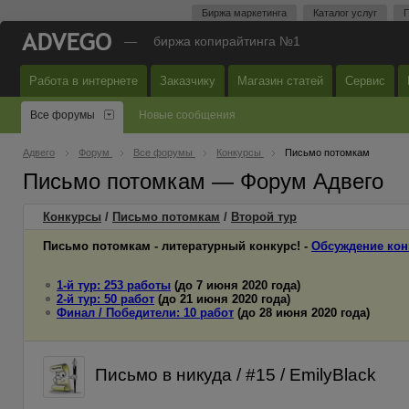
Биржа маркетинга
Каталог услуг
П
—
биржа копирайтинга №1
Работа в интернете
Заказчику
Магазин статей
Сервис
Все форумы
Новые сообщения
Адвего
Форум
Все форумы
Конкурсы
Письмо потомкам
Письмо потомкам — Форум Адвего
Конкурсы
/
Письмо потомкам
/
Второй
тур
Письмо потомкам - литературный конкурс! -
Обсуждение кон
1-й тур: 253 работы
(до 7 июня 2020 года)
2-й тур: 50 работ
(до 21 июня 2020 года)
Финал / Победители: 10 работ
(до 28 июня 2020 года)
Письмо в никуда / #15 / EmilyBlack