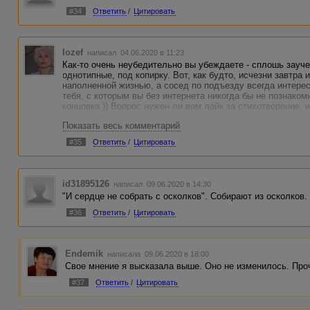
#34
Ответить
/
Цитировать
Iozef
написал 04.06.2020 в 11:23
Как-то очень неубедительно вы убеждаете - сплошь зауч
однотипные, под копирку. Вот, как будто, исчезни завтра 
наполненной жизнью, а сосед по подъезду всегда интере
тебя, с которым вы без интернета никогда бы не познаком
концовка )) Вопрос нужен ли вам лайк за стихотворение,
риторический )
Показать весь комментарий
#35
Ответить
/
Цитировать
id31895126
написал 09.06.2020 в 14:30
"И сердце не собрать с осколков". Собирают из осколков.
#36
Ответить
/
Цитировать
Endemik
написала 09.06.2020 в 18:00
Свое мнение я высказала выше. Оно не изменилось. Про
#37
Ответить
/
Цитировать