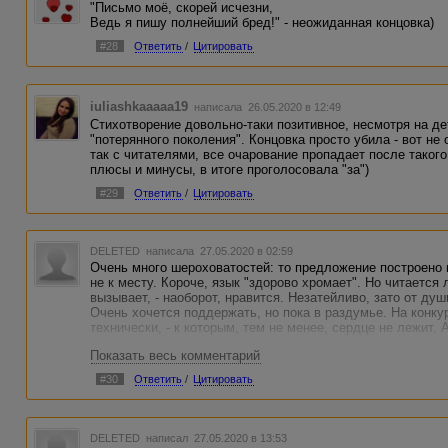
"Письмо моё, скорей исчезни,
Ведь я пишу полнейший бред!" - неожиданная концовка)
#28
Ответить
/
Цитировать
iuliashkaaaaa19
написала 26.05.2020 в 12:49
Стихотворение довольно-таки позитивное, несмотря на д
"потерянного поколения". Концовка просто убила - вот не
так с читателями, все очарование пропадает после таког
плюсы и минусы, в итоге проголосовала "за")
#29
Ответить
/
Цитировать
DELETED
написала 27.05.2020 в 02:59
Очень много шероховатостей: то предложение построено н
не к месту. Короче, язык "здорово хромает". Но читается
вызывает, - наоборот, нравится. Незатейливо, зато от ду
Очень хочется поддержать, но пока в раздумье. На конку
технически, - к которым, тем не менее, сердце не лежит. А
Показать весь комментарий
#30
Ответить
/
Цитировать
DELETED
написал 27.05.2020 в 13:53