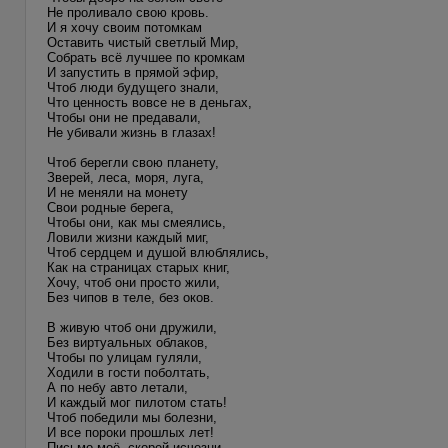
Не проливало свою кровь.
И я хочу своим потомкам
Оставить чистый светлый Мир,
Собрать всё лучшее по кромкам
И запустить в прямой эфир,
Чтоб люди будущего знали,
Что ценность вовсе не в деньгах,
Чтобы они не предавали,
Не убивали жизнь в глазах!
Чтоб берегли свою планету,
Зверей, леса, моря, луга,
И не меняли на монету
Свои родные берега,
Чтобы они, как мы смеялись,
Ловили жизни каждый миг,
Чтоб сердцем и душой влюблялись,
Как на страницах старых книг,
Хочу, чтоб они просто жили,
Без чипов в теле, без оков.
В живую чтоб они дружили,
Без виртуальных облаков,
Чтобы по улицам гуляли,
Ходили в гости поболтать,
А по небу авто летали,
И каждый мог пилотом стать!
Чтоб победили мы болезни,
И все пороки прошлых лет!
Письмо моё, скорей исчезни,