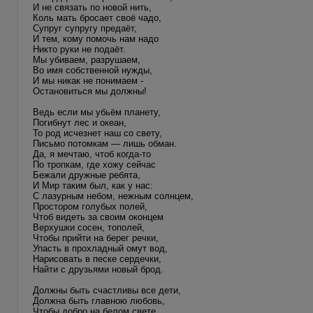
И не связать по новой нить,
Коль мать бросает своё чадо,
Супруг супругу предаёт,
И тем, кому помочь нам надо
Никто руки не подаёт.
Мы убиваем, разрушаем,
Во имя собственной нужды,
И мы никак не понимаем -
Остановиться мы должны!
Ведь если мы убьём планету,
Погибнут лес и океан,
То род исчезнет наш со свету,
Письмо потомкам — лишь обман.
Да, я мечтаю, чтоб когда-то
По тропкам, где хожу сейчас
Бежали дружные ребята,
И Мир таким был, как у нас:
С лазурным небом, нежным солнцем,
Простором голубых полей,
Чтоб видеть за своим оконцем
Верхушки сосен, тополей,
Чтобы прийти на берег речки,
Упасть в прохладный омут вод,
Нарисовать в песке сердечки,
Найти с друзьями новый брод.
Должны быть счастливы все дети,
Должна быть главною любовь,
Чтобы добро на белом свете