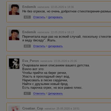
Endemik
написала 22.05.2020 в 18:36
Не без огрехов, но очень добротное стихотворение-размы
#25
Ответить
/
Цитировать
Endemik
написала 22.05.2020 в 19:13
Перечитала еще раз на всякий случай, поскольку стихотв
я веду беседу". Жаль.
#26
Ответить
/
Цитировать
Eva_Peron
написала 23.05.2020 в 20:35
Очаровали меня описанием вашего детства.
Взяло вот это:
Чтобы прийти на берег речки,
Упасть в прохладный омут вод,
Нарисовать в песке сердечки,
Найти с друзьями новый брод.
Есть парочка огрех, но все равно плюс.
#27
Ответить
/
Цитировать
Croatian_Cop
написал 25.05.2020 в 18:51