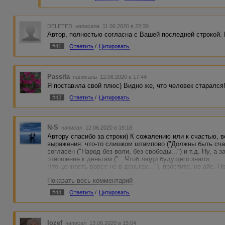
DELETED
написала 11.06.2020 в 22:30
Автор, полностью согласна с Вашей последней строкой.
#41
Ответить
/
Цитировать
Passita
написала 12.06.2020 в 17:44
Я поставила свой плюс) Видно же, что человек старался!
#43
Ответить
/
Цитировать
N-S
написал 12.06.2020 в 19:18
Автору спасибо за строки) К сожалению или к счастью, 
выражения: что-то слишком штампово ("Должны быть счас
согласен ("Народ без воли, без свободы...") и т.д. Ну, 
отношение к деньгам ("...Чтоб люди будущего знали,
Что ценность вовсе не в деньгах..."), простите, не айс. 
в деньгах, во что я свято верю, потомкам об этом должн
Показать весь комментарий
письмо из прошлого в будущее, а не наоборот. Картина 
показалось, представляется в виде коммунизма... или рая
#44
Ответить
/
Цитировать
другого, но есть предположение, что это утопично)
Отдельное спасибо за это: "...Чтоб сердцем и душой вл
книг..." Очень тепло!
В общем и целом я полностью согласен с посылом, но вс
Iozef
написал 13.06.2020 в 15:04