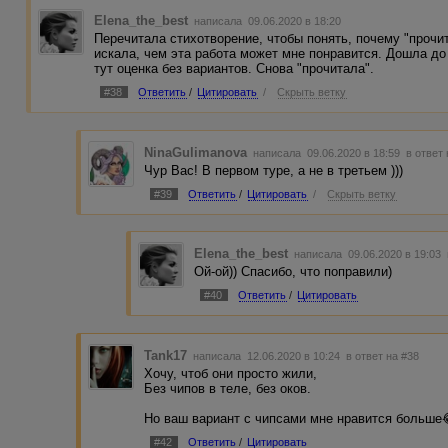
Elena_the_best
написала 09.06.2020 в 18:20
Перечитала стихотворение, чтобы понять, почему "прочи
искала, чем эта работа может мне понравится. Дошла до 
тут оценка без вариантов. Снова "прочитала".
#38
Ответить
/
Цитировать
/
Скрыть ветку
NinaGulimanova
написала 09.06.2020 в 18:59
в ответ
Чур Вас! В первом туре, а не в третьем )))
#39
Ответить
/
Цитировать
/
Скрыть ветку
Elena_the_best
написала 09.06.2020 в 19:03
Ой-ой)) Спасибо, что поправили)
#40
Ответить
/
Цитировать
Tank17
написала 12.06.2020 в 10:24
в ответ на #38
Хочу, чтоб они просто жили,
Без чипов в теле, без оков.
Но ваш вариант с чипсами мне нравится больше
#42
Ответить
/
Цитировать