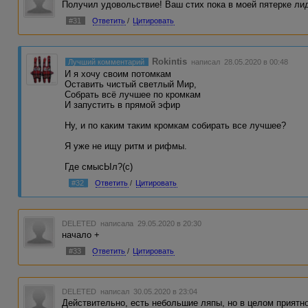
Получил удовольствие! Ваш стих пока в моей пятерке ли
#31
Ответить
/
Цитировать
Rokintis
Лучший комментарий
написал 28.05.2020 в 00:48
И я хочу своим потомкам
Оставить чистый светлый Мир,
Собрать всё лучшее по кромкам
И запустить в прямой эфир
Ну, и по каким таким кромкам собирать все лучшее?
Я уже не ищу ритм и рифмы.
Где смысЫл?(с)
#32
Ответить
/
Цитировать
DELETED
написала 29.05.2020 в 20:30
начало +
#33
Ответить
/
Цитировать
DELETED
написал 30.05.2020 в 23:04
Действительно, есть небольшие ляпы, но в целом приятно