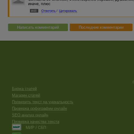
иначе, плюс
#48
Ответить
/
Цитировать
Написать комментарий
Последние комментарии
Биржа статей
Магазин статей
Проверить текст на уникальность
Проверка орфографии онлайн
SEO анализ онлайн
Проверка качества текста
МИР / СБП