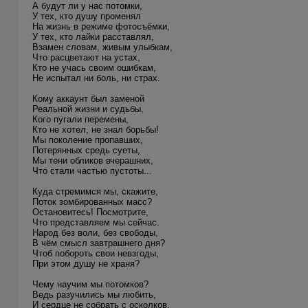
А будут ли у нас потомки,
У тех, кто душу променял
На жизнь в режиме фотосъёмки,
У тех, кто лайки расставлял,
Взамен словам, живым улыбкам,
Что расцветают на устах,
Кто не учась своим ошибкам,
Не испытал ни боль, ни страх.
Кому аккаунт был заменой
Реальной жизни и судьбы,
Кого пугали перемены,
Кто не хотел, не знал борьбы!
Мы поколение пропавших,
Потерянных средь суеты,
Мы тени обликов вчерашних,
Что стали частью пустоты...
Куда стремимся мы, скажите,
Поток зомбированных масс?
Остановитесь! Посмотрите,
Что представляем мы сейчас.
Народ без воли, без свободы,
В чём смысл завтрашнего дня?
Чтоб побороть свои невзгоды,
При этом душу не храня?
Чему научим мы потомков?
Ведь разучились мы любить,
И сердце не собрать с осколков,