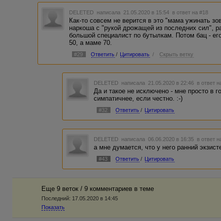
DELETED
написала 21.05.2020 в 15:54
в ответ на #18
Как-то совсем не верится в это "мама ужинать зо
наркоша с "рукой дрожащей из последних сил", 
большой специалист по бутылкам. Потом бац - ег
50, а маме 70.
#29
Ответить
/
Цитировать
/
Скрыть ветку
DELETED
написала 21.05.2020 в 22:46
в ответ н
Да и такое не исключено - мне просто в 
симпатичнее, если честно. :-)
#32
Ответить
/
Цитировать
DELETED
написала 06.06.2020 в 16:35
в ответ н
а мне думается, что у него ранний экзист
#43
Ответить
/
Цитировать
Еще 9 веток / 9 комментариев в темe
Последний:
17.05.2020 в 14:45
Показать