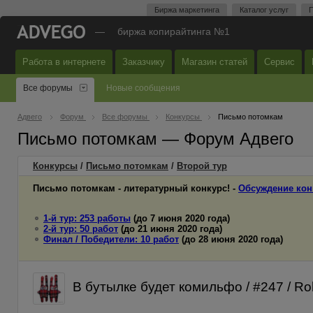
Биржа маркетинга
Каталог услуг
П
—
биржа копирайтинга №1
Работа в интернете
Заказчику
Магазин статей
Сервис
Все форумы
Новые сообщения
Адвего
Форум
Все форумы
Конкурсы
Письмо потомкам
Письмо потомкам — Форум Адвего
Конкурсы
/
Письмо потомкам
/
Второй
тур
Письмо потомкам - литературный конкурс! -
Обсуждение кон
1-й тур: 253 работы
(до 7 июня 2020 года)
2-й тур: 50 работ
(до 21 июня 2020 года)
Финал / Победители: 10 работ
(до 28 июня 2020 года)
В бутылке будет комильфо / #247 / Rok