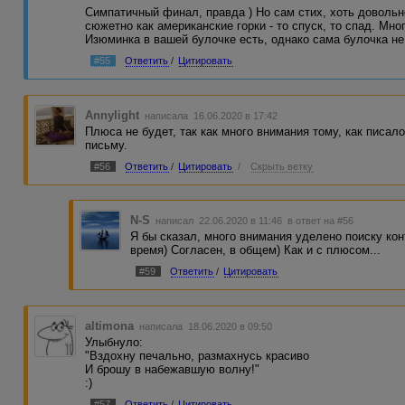
Симпатичный финал, правда ) Но сам стих, хоть довольн
сюжетно как американские горки - то спуск, то спад. Мног
Изюминка в вашей булочке есть, однако сама булочка не
#55
Ответить
/
Цитировать
Annylight
написала 16.06.2020 в 17:42
Плюса не будет, так как много внимания тому, как писал
письму.
#56
Ответить
/
Цитировать
/
Скрыть ветку
N-S
написал 22.06.2020 в 11:46
в ответ на #56
Я бы сказал, много внимания уделено поиску кон
время) Согласен, в общем) Как и с плюсом...
#59
Ответить
/
Цитировать
altimona
написала 18.06.2020 в 09:50
Улыбнуло:
"Вздохну печально, размахнусь красиво
И брошу в набежавшую волну!"
:)
#57
Ответить
/
Цитировать