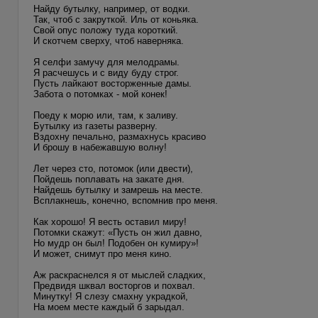
Найду бутылку, например, от водки.
Так, чтоб с закруткой. Иль от коньяка.
Свой опус положу туда короткий.
И скотчем сверху, чтоб наверняка.
Я селфи замучу для мелодрамы.
Я расчешусь и с виду буду строг.
Пусть лайкают восторженные дамы.
Забота о потомках - мой конек!
Поеду к морю или, там, к заливу.
Бутылку из газеты разверну.
Вздохну печально, размахнусь красиво
И брошу в набежавшую волну!
Лет через сто, потомок (или двести),
Пойдешь поплавать на закате дня.
Найдешь бутылку и замрешь на месте.
Всплакнешь, конечно, вспомнив про меня.
Как хорошо! Я весть оставил миру!
Потомки скажут: «Пусть он жил давно,
Но мудр он был! Подобен он кумиру»!
И может, снимут про меня кино.
Аж раскраснелся я от мыслей сладких,
Предвидя шквал восторгов и похвал.
Минутку! Я слезу смахну украдкой,
На моем месте каждый б зарыдал.