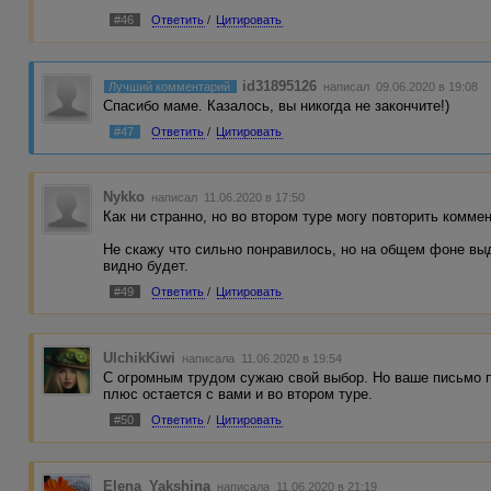
#46
Ответить
/
Цитировать
id31895126
Лучший комментарий
написал 09.06.2020 в 19:08
Спасибо маме. Казалось, вы никогда не закончите!)
#47
Ответить
/
Цитировать
Nykko
написал 11.06.2020 в 17:50
Как ни странно, но во втором туре могу повторить коммент
Не скажу что сильно понравилось, но на общем фоне вы
видно будет.
#49
Ответить
/
Цитировать
UlchikKiwi
написала 11.06.2020 в 19:54
С огромным трудом сужаю свой выбор. Но ваше письмо п
плюс остается с вами и во втором туре.
#50
Ответить
/
Цитировать
Elena_Yakshina
написала 11.06.2020 в 21:19