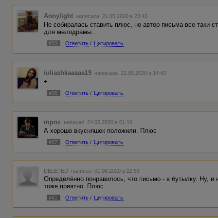
Annylight
написала 21.05.2020 в 23:45
Не собиралась ставить плюс, но автор письма все-таки 
для мелодрамы.
#33
Ответить
/
Цитировать
iuliashkaaaaa19
написала 22.05.2020 в 14:43
+
#36
Ответить
/
Цитировать
mpnz
написал 24.05.2020 в 01:10
А хорошо вкусняшек положили. Плюс
#37
Ответить
/
Цитировать
DELETED
написал 01.06.2020 в 22:53
Определённо понравилось, что письмо - в бутылку. Ну, и 
тоже приятно. Плюс.
#41
Ответить
/
Цитировать