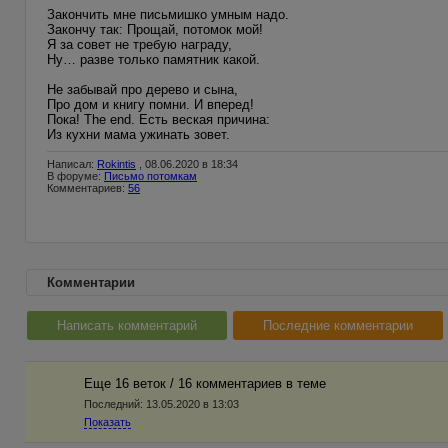
Закончить мне письмишко умным надо.
Закончу так: Прощай, потомок мой!
Я за совет не требую награду,
Ну… разве только памятник какой.
Не забывай про дерево и сына,
Про дом и книгу помни. И вперед!
Пока! The end. Есть веская причина:
Из кухни мама ужинать зовет.
Написал:
Rokintis
, 08.06.2020 в 18:34
В форуме:
Письмо потомкам
Комментариев:
56
Комментарии
Написать комментарий
Последние комментарии
Еще 16 веток / 16 комментариев в темe
Последний:
13.05.2020 в 13:03
Показать