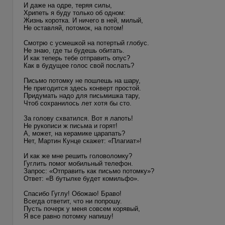
И даже на одре, теряя силы,
Хрипеть я буду только об одном:
Жизнь коротка. И ничего в ней, милый,
Не оставляй, потомок, на потом!
Смотрю с усмешкой на потертый глобус.
Не знаю, где ты будешь обитать.
И как теперь тебе отправить опус?
Как в будущее голос свой послать?
Письмо потомку не пошлешь на шару,
Не пригодится здесь конверт простой.
Придумать надо для письмишка тару,
Чтоб сохранилось лет хотя бы сто.
За голову схватился. Вот я лапоть!
Не рукописи ж письма и горят!
А, может, на керамике царапать?
Нет, Мартин Кунце скажет: «Плагиат»!
И как же мне решить головоломку?
Гуглить помог мобильный телефон.
Запрос: «Отправить как письмо потомку»?
Ответ: «В бутылке будет комильфо».
Спасибо Гуглу! Обожаю! Браво!
Всегда ответит, что ни попрошу.
Пусть почерк у меня совсем корявый,
Я все равно потомку напишу!