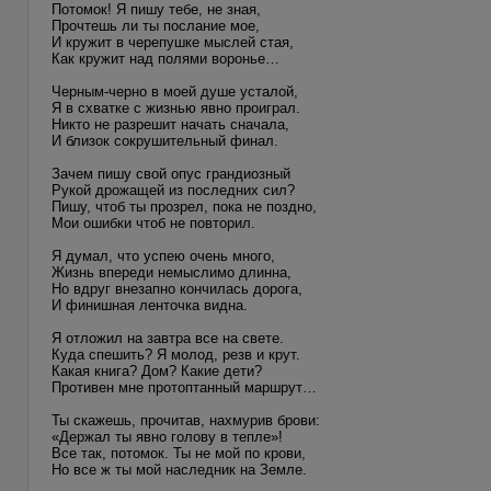
Потомок! Я пишу тебе, не зная,
Прочтешь ли ты послание мое,
И кружит в черепушке мыслей стая,
Как кружит над полями воронье…
Черным-черно в моей душе усталой,
Я в схватке с жизнью явно проиграл.
Никто не разрешит начать сначала,
И близок сокрушительный финал.
Зачем пишу свой опус грандиозный
Рукой дрожащей из последних сил?
Пишу, чтоб ты прозрел, пока не поздно,
Мои ошибки чтоб не повторил.
Я думал, что успею очень много,
Жизнь впереди немыслимо длинна,
Но вдруг внезапно кончилась дорога,
И финишная ленточка видна.
Я отложил на завтра все на свете.
Куда спешить? Я молод, резв и крут.
Какая книга? Дом? Какие дети?
Противен мне протоптанный маршрут…
Ты скажешь, прочитав, нахмурив брови:
«Держал ты явно голову в тепле»!
Все так, потомок. Ты не мой по крови,
Но все ж ты мой наследник на Земле.