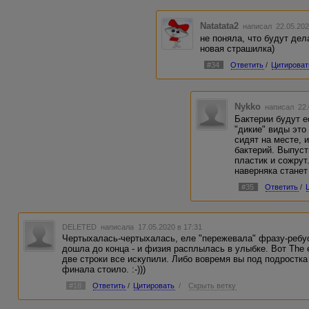
Natatata2
написал 22.05.202
не поняла, что будут дел
новая страшилка)
#34
Ответить
/
Цитироват
Nykko
написал 22.
Бактерии будут е
"дикие" виды это
сидят на месте, 
бактерий. Выпуст
пластик и сожрут.
наверняка станет
#35
Ответить
/
DELETED
написала 17.05.2020 в 17:31
Чертыхалась-чертыхалась, еле "пережевала" фразу-ребус 
дошла до конца - и физия расплылась в улыбке. Вот The e
две строки все искупили. Либо вовремя вы под подростк
финала стоило. :-)))
#18
Ответить
/
Цитировать
/
Скрыть ветку