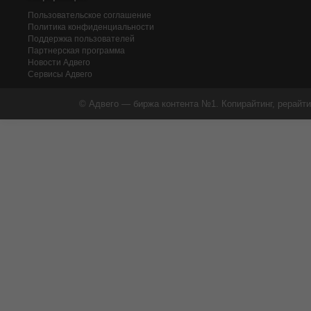
Пользовательское соглашение
Политика конфиденциальности
Поддержка пользователей
Партнерская программа
Новости Адвего
Сервисы Адвего
© Адвего — биржа контента №1. Копирайтинг, рерайти