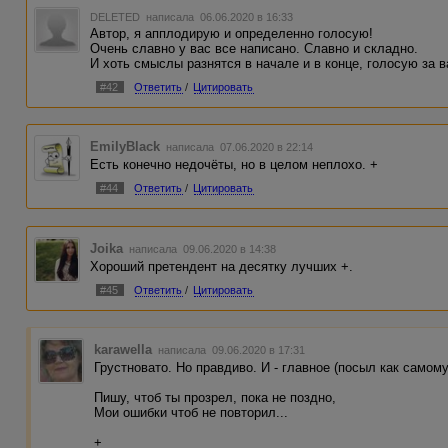
DELETED
написала 06.06.2020 в 16:33
Автор, я апплодирую и определенно голосую!
Очень славно у вас все написано. Славно и складно.
И хоть смыслы разнятся в начале и в конце, голосую за в
#42
Ответить
/
Цитировать
EmilyBlack
написала 07.06.2020 в 22:14
Есть конечно недочёты, но в целом неплохо. +
#44
Ответить
/
Цитировать
Joika
написала 09.06.2020 в 14:38
Хороший претендент на десятку лучших +.
#45
Ответить
/
Цитировать
karawella
написала 09.06.2020 в 17:31
Грустновато. Но правдиво. И - главное (посыл как самому
Пишу, чтоб ты прозрел, пока не поздно,
Мои ошибки чтоб не повторил...
+