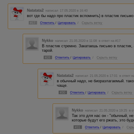
Natatata2
написал 17.05.2020 в 16:40
вот где бы надо про пластик вспомнить) в пластик письмо
#17
Ответить
/
Цитировать
/
Скрыть ветку
Nykko
написал 21.05.2020 в 11:08
в ответ на #17
В пластик стремно. Закатаешь письмо в пластик, 
тарой.
#28
Ответить
/
Цитировать
/
Скрыть ветку
Natatata2
написал 21.05.2020 в 17:01
в ответ н
в обычный надо, не биоразлагаемый. тако
чаще.
#30
Ответить
/
Цитировать
/
Скрыть ветку
Nykko
написал 21.05.2020 в 19:25
в о
Так это для нас он - "обычный, н
которые будут его ржать, это буде
#31
Ответить
/
Цитировать
/
Скры