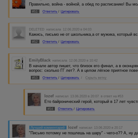
Правильно, война - войной, а обед по расписанию! Вы м
#51
Ответить
/
Цитировать
DELETED
написала 12.06.2020 в 04:03
Кажись, письмо не от школьника,а от мужика, который в
#52
Ответить
/
Цитировать
EmilyBlack
написала 12.06.2020 в 10:42
В начале автор пишет, что близок его финал, а в оконцов
вопрос: сколько ГГ лет?. А в целом лёгкое приятное пов
#53
Ответить
/
Цитировать
/
Скрыть ветку
Iozef
написал 13.06.2020 в 20:07
в ответ на #53
Ето байронический герой, который в 17 лет чувст
#54
Ответить
/
Цитировать
Iozef
Лучший комментарий
написал 13.06.2020 в 20:17
"Письмо потомку не пошлешь на шару" - чего-о?? А, ну д