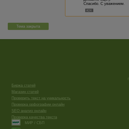
списка.
Спасибо. С уважением.
#24
Тема закрыта
Биржа статей
Магазин статей
Проверить текст на уникальность
Проверка орфографии онлайн
SEO анализ онлайн
Проверка качества текста
МИР / СБП