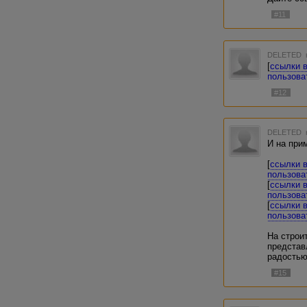
#11
DELETED
[
ссылки 
пользова
#12
DELETED
И на при
[
ссылки 
пользова
[
ссылки 
пользова
[
ссылки 
пользова
На строи
представ
радостью
#15