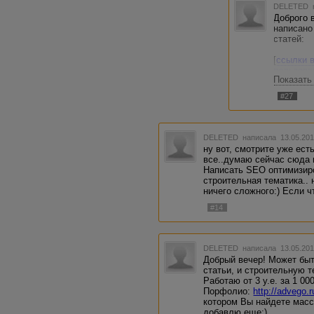
DELETED
Доброго 
написано
статей:
[
ссылки 
пользова
Показать
фасада 
[
ссылки 
#27
пользова
ремонту 
[
ссылки 
пользова
DELETED
написала 13.05.201
квартир-
ну вот, смотрите уже ест
[
ссылки 
все..думаю сейчас сюда 
пользова
Написать SEO оптимизиро
[
ссылки 
строительная тематика.. 
пользова
ничего сложного:) Если ч
Сделать 
#14
1. Выбир
2. Нажим
3. Попад
DELETED
написала 13.05.201
заказ
Добрый вечер! Может быт
статьи, и строительную т
Вариант 
Работаю от 3 у.е. за 1 000
(белый с
Порфолио:
http://advego.
В первом
котором Вы найдете масс
исполнит
добавлю еще:).