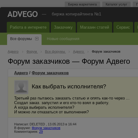
Биржа маркетинга
Каталог услуг
П
—
биржа копирайтинга №1
Работа в интернете
Заказчику
Магазин статей
Сервис
Все форумы
Новые сообщения
Адвего
Форум
Все форумы
Адвего
Форум заказчиков
Форум заказчиков — Форум Адвего
Адвего
/
Форум заказчиков
Как выбрать исполнителя?
Третьий раз пытаюсь заказать статью и опять как-то через ...
Создал заказ. запустил и его кто-то взял в работу.
А когда выбирать исполнителя?
И можно ли отказаться от выполнения?
Написал: DELETED , 13.05.2013 в 16:44
В форуме:
Форум заказчиков
Комментариев:
29