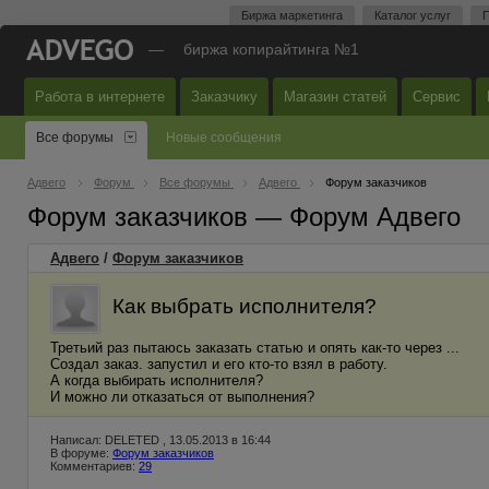
Биржа маркетинга
Каталог услуг
П
—
биржа копирайтинга №1
Работа в интернете
Заказчику
Магазин статей
Сервис
Все форумы
Новые сообщения
Адвего
Форум
Все форумы
Адвего
Форум заказчиков
Форум заказчиков — Форум Адвего
Адвего
/
Форум заказчиков
Как выбрать исполнителя?
Третьий раз пытаюсь заказать статью и опять как-то через ...
Создал заказ. запустил и его кто-то взял в работу.
А когда выбирать исполнителя?
И можно ли отказаться от выполнения?
Написал: DELETED , 13.05.2013 в 16:44
В форуме:
Форум заказчиков
Комментариев:
29