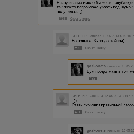
Распугивание имело бы место, опубликуй
так просто попробовал урвать под шумок 
получилось:((
#18
Скрыть ветку
DELETED
написал 13.05.2013 в 19:48
Но попытка была достойная).
#20
Скрыть ветку
gaskonets
написал 13.05.2
Бум продолжать в том же
#22
DELETED
написала 13.05.2013 в 19:4
=))
Ставь скобочки правильной сторо
#21
Скрыть ветку
gaskonets
написал 13.05.2