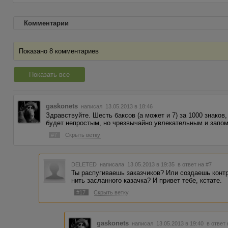
Комментарии
Показано 8 комментариев
Показать все
gaskonets
написал 13.05.2013 в 18:46
Здравствуйте. Шесть баксов (а может и 7) за 1000 знаков
будет непростым, но чрезвычайно увлекательным и зап
#7
Скрыть ветку
DELETED
написала 13.05.2013 в 19:35
в ответ на #7
Ты распугиваешь заказчиков? Или создаешь конт
нить засланного казачка? И привет тебе, кстате.
#17
Скрыть ветку
gaskonets
написал 13.05.2013 в 19:40
в ответ