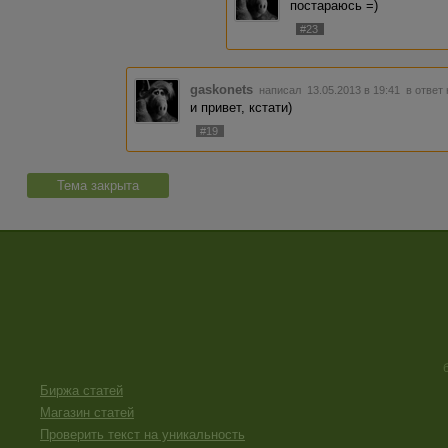
постараюсь =)
#23
gaskonets
написал 13.05.2013 в 19:41
в ответ
и привет, кстати)
#19
Тема закрыта
Биржа статей
Магазин статей
Проверить текст на уникальность