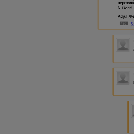
пережив
С таким 
Ad'ju! Ж
#26
О