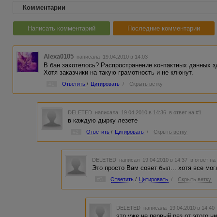
Комментарии
Написать комментарий
Последние комментарии
Alexa0105
написала 19.04.2010 в 14:03
В бан захотелось? Распространение контактных данных з
Хотя заказчики на такую грамотность и не клюнут.
#1
Ответить
/
Цитировать
/
Скрыть ветку
DELETED
написала 19.04.2010 в 14:36
в ответ на #1
в каждую дырку лезете
#2
Ответить
/
Цитировать
/
Скрыть ветку
DELETED
написал 19.04.2010 в 14:37
в ответ на
Это просто Вам совет был... хотя все мог
#3
Ответить
/
Цитировать
/
Скрыть ветку
DELETED
написала 19.04.2010 в 14:4
это уже не первый раз от этого н