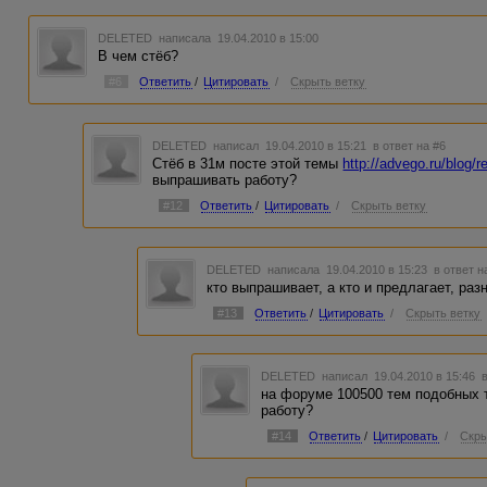
DELETED
написала 19.04.2010 в 15:00
В чем стёб?
#6
Ответить
/
Цитировать
/
Скрыть ветку
DELETED
написал 19.04.2010 в 15:21
в ответ на #6
Стёб в 31м посте этой темы
http://advego.ru/blog/
выпрашивать работу?
#12
Ответить
/
Цитировать
/
Скрыть ветку
DELETED
написала 19.04.2010 в 15:23
в ответ н
кто выпрашивает, а кто и предлагает, ра
#13
Ответить
/
Цитировать
/
Скрыть ветку
DELETED
написал 19.04.2010 в 15:46
на форуме 100500 тем подобных т
работу?
#14
Ответить
/
Цитировать
/
Скры