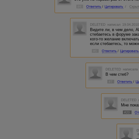
#4
Ответить
/
Цитировать
/
Скрыт
DELETED
написал 19.04.2010
Видите ли, в чем дело, A
стебаетесь в форуме зака
кого-то желание включать
если стебаетесь, то можн
#5
Ответить
/
Цитировать
DELETED
написала 
В чем стеб?
#7
Ответить
/
Ц
DELETED
Мне пока
#20
От