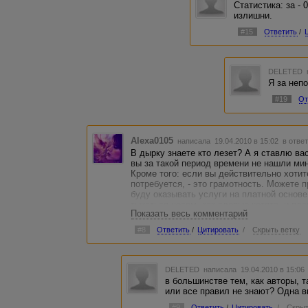
Статистика: за - 
излишни.
#15
Ответить
/
DELETED
Я за неп
#19
От
Alexa0105
написала 19.04.2010 в 15:02
в ответ
В дырку знаете кто лезет? А я ставлю ва
вы за такой период времени не нашли мин
Кроме того: если вы действительно хотит
потребуется, - это грамотность. Можете 
буду оказывать услуги на платной основе
тыкаться носом, как слепые котята, и плак
Показать весь комментарий
Взять хотя бы эту ветку:
http://advego.ru/
ошиблась, а можно было бы просто спрос
#8
Ответить
/
Цитировать
/
Скрыть ветку
Есть претензии? С удовольствием выслу
DELETED
написала 19.04.2010 в 15:0
в большинстве тем, как авторы, т
или все правил не знают? Одна 
#9
Ответить
/
Цитировать
/
Скрыт