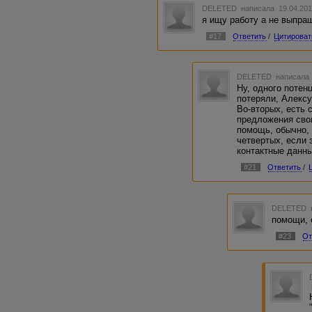
DELETED
написала 19.04.201
я ищу работу а не выпр
#17
Ответить
/
Цитироват
DELETED
написала 
Ну, одного потен
потеряли, Алексу
Во-вторых, есть 
предложения свои
помощь, обычно, 
четвертых, если 
контактные данны
#21
Ответить
/
DELETED
помощи, о
#23
От