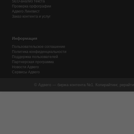
SEO-анализ текста
Проверка орфографии
Адвего
Лингвист
Заказ контента и услуг
Информация
Пользовательское соглашение
Политика конфиденциальности
Поддержка пользователей
Партнерская программа
Новости Адвего
Сервисы Адвего
© Адвего — биржа контента №1. Копирайтинг, рерайти