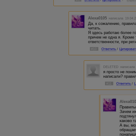
Alexa0105
написала 19.04.2
Да, к сожалению, правил
читать.
Я здесь работаю более го
причем не одна я. Кроме 
ответственности, при рег
#10
Ответить
/
Цитироват
DELETED
написала 
я просто не пони
написали? правил
#11
Ответить
/
Alexa01
Правиль
Зачем и
подтянул
каково т
А вы, мо
обращае
понапишу