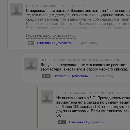
DELETED
написала 19.07.2013 в 14:22
В персональных заказах бесполезно жать на "не нравится"
те, что в общем доступе, скрывать очень удобно таким о
среди тех заказов, что выполнять не собираешься и теря
Вы просто не считайте, что к Вашим заказам предвзятое 
Есть случаи, когда заказ невозможно выполнить (в виду п
заказчик, или же ему требуется код от какого-нибудь товар
Показать весь комментарий
жмется кнопочка "не нравится". Но она не является абсол
#7
Ответить
/
Цитировать
/
Скрыть ветку
DELETED
написала 19.07.2013 в 14:45
в ответ на #7
Да, увы, в персональных эта кнопка не работает.
вебмастера (внести его в строку черного списка),
#10
Ответить
/
Цитировать
/
Скрыть ветку
DELETED
написала 19.07.2013 в 14:49
в ответ 
Не вношу никого в ЧС. Приходилось сталк
вебмастера есть заказы по разным темат
не более 100 заказов ПЗ, не сортирую и
другими авторами. Если уж слишком зан
БС.
#12
Ответить
/
Цитировать