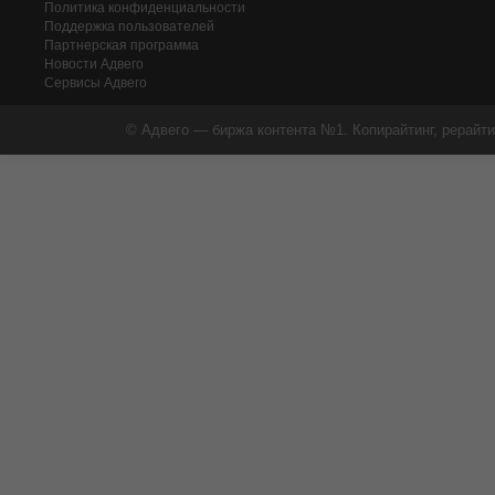
Политика конфиденциальности
Поддержка пользователей
Партнерская программа
Новости Адвего
Сервисы Адвего
© Адвего — биржа контента №1. Копирайтинг, рерайти