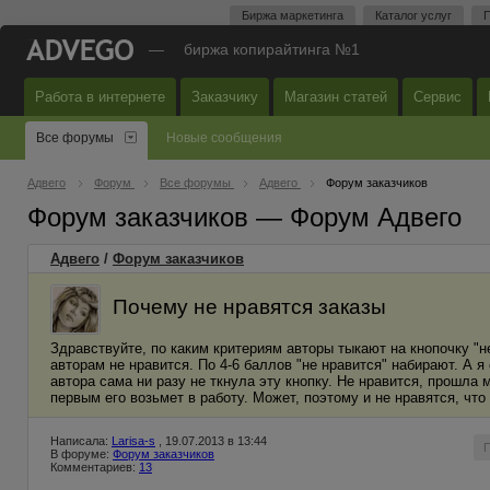
Биржа маркетинга
Каталог услуг
П
—
биржа копирайтинга №1
Работа в интернете
Заказчику
Магазин статей
Сервис
Все форумы
Новые сообщения
Адвего
Форум
Все форумы
Адвего
Форум заказчиков
Форум заказчиков — Форум Адвего
Адвего
/
Форум заказчиков
Почему не нравятся заказы
Здравствуйте, по каким критериям авторы тыкают на кнопочку "не
авторам не нравится. По 4-6 баллов "не нравится" набирают. А 
автора сама ни разу не ткнула эту кнопку. Не нравится, прошла 
первым его возьмет в работу. Может, поэтому и не нравятся, что
Написала:
Larisa-s
, 19.07.2013 в 13:44
В форуме:
Форум заказчиков
Комментариев:
13