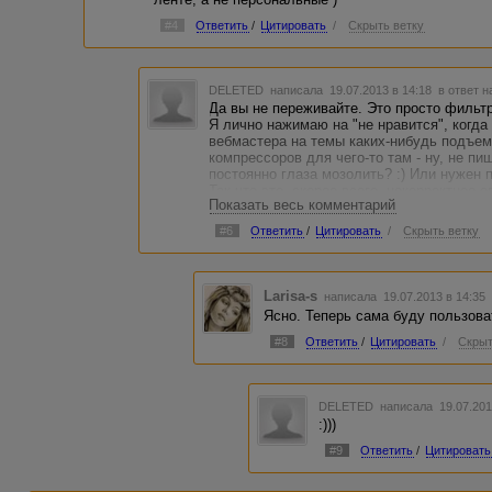
#4
Ответить
/
Цитировать
/
Скрыть ветку
DELETED
написала 19.07.2013 в 14:18
в ответ н
Да вы не переживайте. Это просто фильтр
Я лично нажимаю на "не нравится", когда
вебмастера на темы каких-нибудь подъем
компрессоров для чего-то там - ну, не пи
постоянно глаза мозолить? :) Или нужен п
Так что это, скорее всего, некорректное о
Показать весь комментарий
истинном смысле слова. Не обращайте на
#6
Ответить
/
Цитировать
/
Скрыть ветку
Larisa-s
написала 19.07.2013 в 14:3
Ясно. Теперь сама буду пользова
#8
Ответить
/
Цитировать
/
Скрыт
DELETED
написала 19.07.201
:)))
#9
Ответить
/
Цитировать