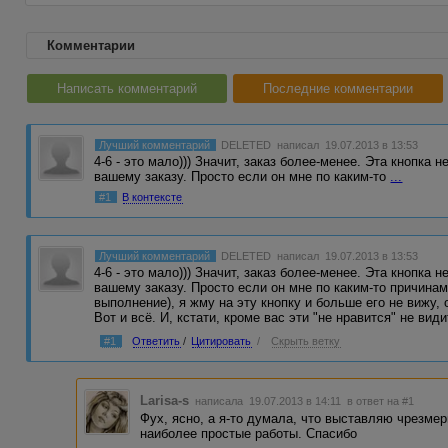
Комментарии
Написать комментарий
Последние комментарии
Лучший комментарий
DELETED
написал 19.07.2013 в 13:53
4-6 - это мало))) Значит, заказ более-менее. Эта кнопка 
вашему заказу. Просто если он мне по каким-то
...
#1
В контексте
Лучший комментарий
DELETED
написал 19.07.2013 в 13:53
4-6 - это мало))) Значит, заказ более-менее. Эта кнопка 
вашему заказу. Просто если он мне по каким-то причинам
выполнение), я жму на эту кнопку и больше его не вижу,
Вот и всё. И, кстати, кроме вас эти "не нравится" не вид
#1
Ответить
/
Цитировать
/
Скрыть ветку
Larisa-s
написала 19.07.2013 в 14:11
в ответ на #1
Фух, ясно, а я-то думала, что выставляю чрезме
наиболее простые работы. Спасибо