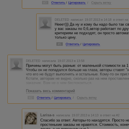
#3
Ответить
/
Цитировать
/
Скрыть ветку
DELETED
написал 19.07.2013 в 14:18
в ответ на
Нееет))) Да ну и кому бы надо было так с
у вас заказы по 0,6,автор работает по дру
критериям не подходят, он просто автома
только цену.
#5
Ответить
/
Цитировать
DELETED
написала 19.07.2013 в 13:58
Причины могут быть разные: от маленькой стоимости за 1
Чтобы он не попадался больше на глаза, авторы ставят "н
что его не будут выполнять и остальные. Кому-то он приг
Кстати, авторам не видно, сколько раз на нем проставлен
заказчик. Вам не о чем беспокоиться.
Показать весь комментарий
#2
Ответить
/
Цитировать
/
Скрыть ветку
Larisa-s
написала 19.07.2013 в 14:13
в ответ на #2
Спасибо за ответ. Авторы-то находятся. Просто 
простенькие заказы не нравятся. Стоимость, коне
ленте, а не персональные )