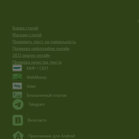
Биржа статей
Магазин статей
Проверить текст на уникальность
Проверка орфографии онлайн
SEO анализ онлайн
Проверка качества текста
МИР / СБП
WebMoney
Volet
Безналичный платеж
Telegram
Вконтакте
Приложение для Android