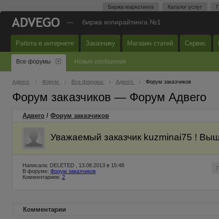
Биржа маркетинга
Каталог услуг
П
—
биржа копирайтинга №1
Работа в интернете
Заказчику
Магазин статей
Сервис
Все форумы
Новые сообщения
Адвего
Форум
Все форумы
Адвего
Форум заказчиков
Форум заказчиков — Форум Адвего
Адвего
/
Форум заказчиков
Уважаемый заказчик kuzminai75 ! Вы
Написала: DELETED , 13.08.2013 в 15:48
В форуме:
Форум заказчиков
Комментариев:
2
Комментарии