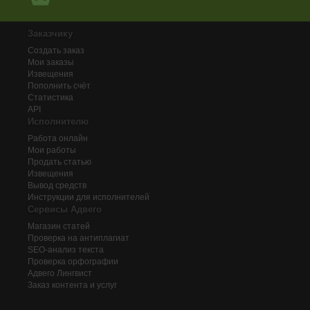
Заказчику
Создать заказ
Мои заказы
Извещения
Пополнить счёт
Статистика
API
Исполнителю
Работа онлайн
Мои работы
Продать статью
Извещения
Вывод средств
Инструкции для исполнителей
Сервисы Адвего
Магазин статей
Проверка на антиплагиат
SEO-анализ текста
Проверка орфографии
Адвего
Лингвист
Заказ контента и услуг