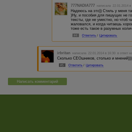
777NADIA777
написала 22.01.2014 в
Надеюсь на это)) Стиль у меня так
)Ну, и пособия для пишущих не го
тексты, где не уместно, но чтоб 
жаловался, и когда читаешь хоро
тоже есть такое в разумных коли
#4
Ответить
/
Цитировать
irbritan
написала 22.01.2014 в 16:30
в ответ н
Сколько СЕОшников, столько и мнений)))
#5
Ответить
/
Цитировать
Написать комментарий