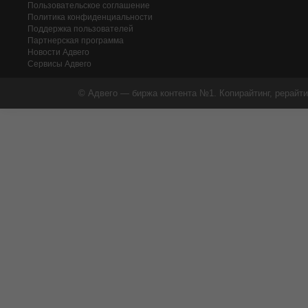
Пользовательское соглашение
Политика конфиденциальности
Поддержка пользователей
Партнерская программа
Новости Адвего
Сервисы Адвего
© Адвего — биржа контента №1. Копирайтинг, рерайти