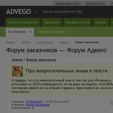
Биржа маркетинга
Каталог услуг
П
—
биржа копирайтинга №1
Работа в интернете
Заказчику
Магазин статей
Сервис
Все форумы
Новые сообщения
Адвего
Форум
Все форумы
Адвего
Форум заказчиков
Форум заказчиков — Форум Адвего
Адвего
/
Форум заказчиков
Про вопросительные знаки в тексте
А правда, что это нежелательный знак в текстах для Интернета,
источнике по SEO утверждается, но ни разу не видела, чтоб В
последнее время уж на всякий стараюсь практически их не испол
получается.
Написала:
777NADIA777
, 22.01.2014 в 13:07
В форуме:
Форум заказчиков
Комментариев:
5