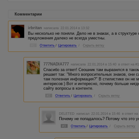
Комментарии
irbritan
написала 22.01.2014 в 13:32
Вы несколько не поняли. Дело не в знаках, а в структуре
предложения далеко не всегда уместны.
#1
Ответить
/
Цитировать
/
Скрыть ветку
777NADIA777
написала 22.01.2014 в 15:40
в ответ на #
Спасибо за ответ! Сеошник там выразился в тако
решает так: "Много вопросительных знаков, они с
там полезная информация?" В стилистике он не м
интересов:) Вот и интересно, почему больше нигд
сайту вопросы в контенте.
#2
Ответить
/
Цитировать
/
Скрыть ветку
DELETED
написал 22.01.2014 в 15:46
в ответ на
Почему не попадалось? Потому что это у
#3
Ответить
/
Цитировать
/
Скрыть ветку