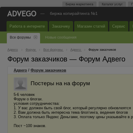
Биржа маркетинга
Каталог услуг
П
—
биржа копирайтинга №1
Работа в интернете
Заказчику
Магазин статей
Сервис
Все форумы
Новые сообщения
Адвего
Форум
Все форумы
Адвего
Форум заказчиков
Форум заказчиков — Форум Адвего
Адвего
/
Форум заказчиков
Постеры на на форум
5-6 человек
Форум о блогах.
условия сотрудничества:
1. У вас должен быть свой блог, который регулярно обновлеятся
2. Вам должна быть интересна тема блоггинга, ведения блогов
3. Оплата только Яндекс Деньгами, поэтому цены указывайте в р
Пост ~100 знаков.