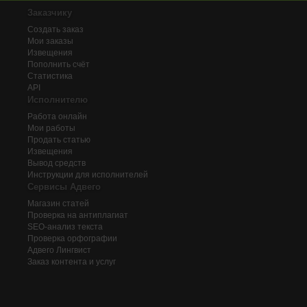
Заказчику
Создать заказ
Мои заказы
Извещения
Пополнить счёт
Статистика
API
Исполнителю
Работа онлайн
Мои работы
Продать статью
Извещения
Вывод средств
Инструкции для исполнителей
Сервисы Адвего
Магазин статей
Проверка на антиплагиат
SEO-анализ текста
Проверка орфографии
Адвего
Лингвист
Заказ контента и услуг