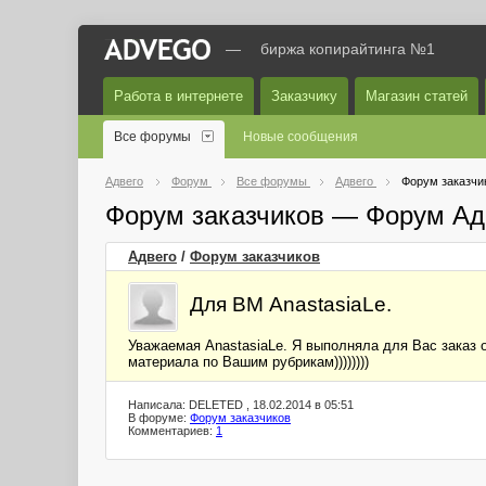
—
биржа копирайтинга №1
Работа в интернете
Заказчику
Магазин статей
Все форумы
Новые сообщения
Адвего
Форум
Все форумы
Адвего
Форум заказчи
Форум заказчиков — Форум Ад
Адвего
/
Форум заказчиков
Для ВМ AnastasiaLe.
Уважаемая AnastasiaLe. Я выполняла для Вас заказ о
материала по Вашим рубрикам))))))))
Написала: DELETED , 18.02.2014 в 05:51
В форуме:
Форум заказчиков
Комментариев:
1