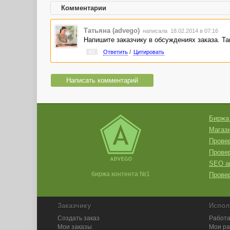
Комментарии
Татьяна (advego)
написала 18.02.2014 в 07:16
Напишите заказчику в обсуждениях заказа. Т
#1
Ответить
/
Цитировать
Написать комментарий
Биржа
Магази
Провер
Прове
SEO а
биржа контента №1
Провер
Заказчику
Испол
Создать заказ
Работа
Мои заказы
Мои р