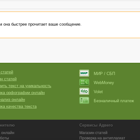
ам она быстрее прочитает ваше сообщение.
 статей
МИР / СБП
н статей
WebMoney
ить текст на уникальность
Volet
рка орфографии онлайн
нализ онлайн
Безналичный платеж
ка качества текста
нителю
Сервисы Адвего
 онлайн
Магазин статей
аботы
Проверка на антиплагиат