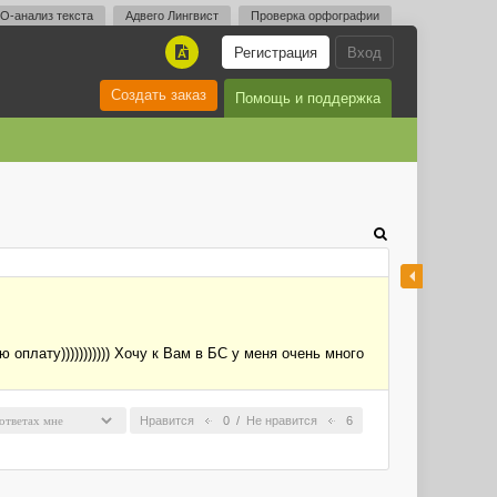
O-анализ текста
Адвего Лингвист
Проверка орфографии
Регистрация
Вход
A
Создать заказ
Помощь и поддержка
плату))))))))))) Хочу к Вам в БС у меня очень много
Нравится
0
/
Не нравится
6