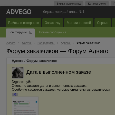
Биржа маркетинга
Каталог услуг
П
—
биржа копирайтинга №1
Работа в интернете
Заказчику
Магазин статей
Сервис
Все форумы
Новые сообщения
Адвего
Форум
Все форумы
Адвего
Форум заказчиков
Форум заказчиков — Форум Адвего
Адвего
/
Форум заказчиков
Дата в выполненном заказе
Здравствуйте!
Очень не хватает даты в выполненных заказах.
Особенно касается заказов, которые оплачены автоматически:
#1