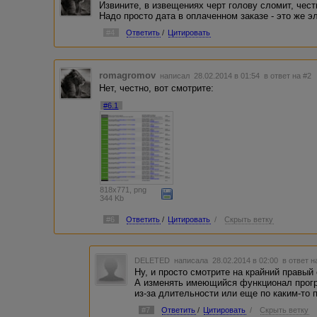
Извините, в извещениях черт голову сломит, честн
Надо просто дата в оплаченном заказе - это же э
#4
Ответить
/
Цитировать
romagromov
написал 28.02.2014 в 01:54
в ответ на #2
Нет, честно, вот смотрите:
#6.1
818x771, png
344 Kb
#6
Ответить
/
Цитировать
/
Скрыть ветку
DELETED
написала 28.02.2014 в 02:00
в ответ н
Ну, и просто смотрите на крайний правый 
А изменять имеющийся функционал прогр
из-за длительности или еще по каким-то 
#7
Ответить
/
Цитировать
/
Скрыть ветку