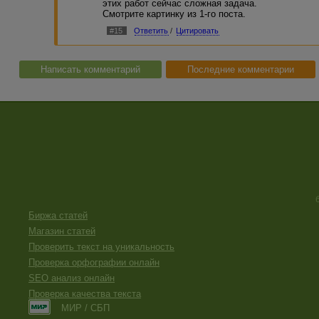
этих работ сейчас сложная задача.
Смотрите картинку из 1-го поста.
#15
Ответить
/
Цитировать
Написать комментарий
Последние комментарии
Биржа статей
Магазин статей
Проверить текст на уникальность
Проверка орфографии онлайн
SEO анализ онлайн
Проверка качества текста
МИР / СБП