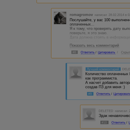
romagromov
написал 28.02.2014 в 
Послушайте, у вас 100 выполненн
оплаченных...
Я к тому, что проверять дату вып
поверьте, я это знаю.
Дата должна стоять в информации
автор, дата и т.д.
Показать весь комментарий
Это очередной бич адвего. Один 
удалить автора из БС/ЧС.
#8
Ответить
/
Цитировать
/
Скрыт
При чем, никакой технической сл
составляет.
Лучший комментарий
DEL
Количество оплаченных В
как программиста.
А насчет добавить автор
создав ПЗ для меня :)
#9
Ответить
/
Цитироват
DELETED
написал 2
Эдак ненавязчиво 
#10
Ответить
/