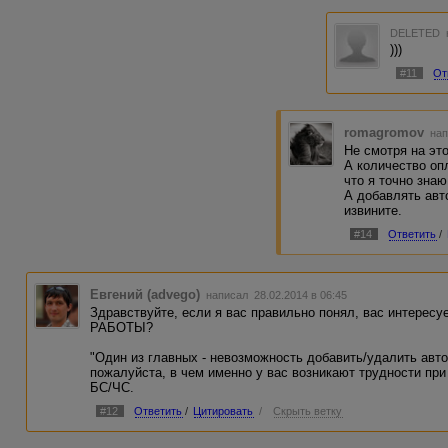
DELETED
)))
#11
От
romagromov
нап
Не смотря на это
А количество оп
что я точно знаю
А добавлять авт
извините.
#14
Ответить
/
Евгений (advego)
написал 28.02.2014 в 06:45
Здравствуйте, если я вас правильно понял, вас интересу
РАБОТЫ?
"Один из главных - невозможность добавить/удалить автор
пожалуйста, в чем именно у вас возникают трудности пр
БС/ЧС.
#12
Ответить
/
Цитировать
/
Скрыть ветку