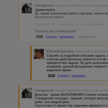
romagromov
написал 28.02.2014 в 14:13
в ответ на #1
Здравствуйте.
Да, время выполнения работы автором, можно ря
выполнения работы.
Насчет БС/ЧС - я удивлен, что вы спрашиваете, 
обсуждалась на форуме, более того - было обещ
Показать весь комментарий
возможность - уже год как обещается.
#13
Ответить
/
Цитировать
/
Скрыть ветку
Вот смотрите, сверху есть автор Hellge. Для тог
БС мне нужно:
1. Скопировать имя автора
Евгений (advego)
написал 04.03.2014 в 14:
2. Нажать в верхнем меню "Заказчику"
Спасибо за подробное описание задачи,
3. Нажать в подменю "Пользователи"
списком действительно значится в to-do 
4. На странице найти нужный БС или ЧС и нажать
приоритетные задачи. По дате выполнен
5. Вставить имя автора и нажать на кнопку "доба
возможно, данный функционал появится, 
выделено время.
Обещано было, кнопку добавить автора в БС/ЧС 
#16
Ответить
/
Цитировать
Дальше, я привел друга на адвего. Я хочу дать 
Смотрите выше 5 пунктов.
На эту тему тоже обещали инструменты импорта
romagromov
написал 28.02.2014 в 14:23
в ответ на #1
Дополню - время ВЫПОЛНЕНИЯ и можно оплат
Стандартная ситуация - задание, которое запус
дням, или каждый день.
Спустя како-то время под заданием образуется ле