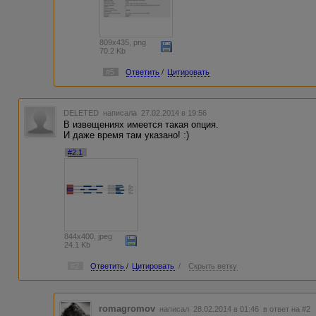
809x435, png
70.2 Kb
#5
Ответить
/
Цитировать
DELETED
написала 27.02.2014 в 19:56
В извещениях имеется такая опция.
И даже время там указано! :)
#2.1
844x400, jpeg
24.1 Kb
#2
Ответить
/
Цитировать
/
Скрыть ветку
romagromov
написал 28.02.2014 в 01:46
в ответ на #2