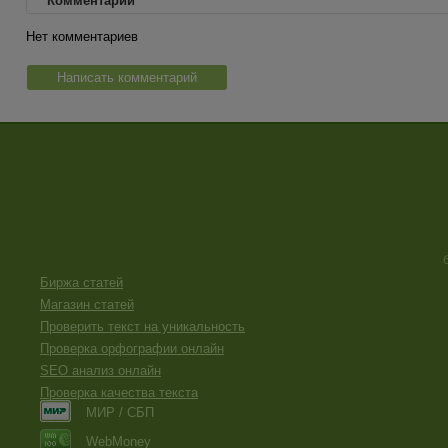
Комментарии
Нет комментариев
Написать комментарий
Биржа статей
Магазин статей
Проверить текст на уникальность
Проверка орфографии онлайн
SEO анализ онлайн
Проверка качества текста
МИР / СБП
WebMoney