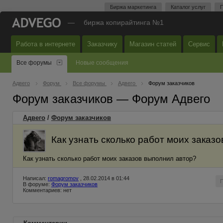
Биржа маркетинга
Каталог услуг
П
—
биржа копирайтинга №1
Работа в интернете
Заказчику
Магазин статей
Сервис
Все форумы
Новые сообщения
Адвего
Форум
Все форумы
Адвего
Форум заказчиков
Форум заказчиков — Форум Адвего
Адвего
/
Форум заказчиков
Как узнать сколько работ моих заказ
Как узнать сколько работ моих заказов выполнил автор?
Написал:
romagromov
, 28.02.2014 в 01:44
В форуме:
Форум заказчиков
Комментариев: нет