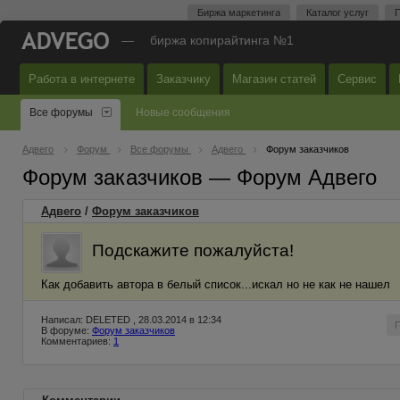
Биржа маркетинга
Каталог услуг
П
—
биржа копирайтинга №1
Работа в интернете
Заказчику
Магазин статей
Сервис
Все форумы
Новые сообщения
Адвего
Форум
Все форумы
Адвего
Форум заказчиков
Форум заказчиков — Форум Адвего
Адвего
/
Форум заказчиков
Подскажите пожалуйста!
Как добавить автора в белый список...искал но не как не нашел
Написал: DELETED , 28.03.2014 в 12:34
В форуме:
Форум заказчиков
Комментариев:
1