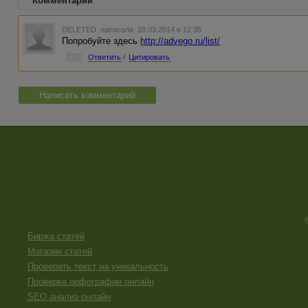
Комментарии
DELETED
написала 28.03.2014 в 12:35
Попробуйте здесь
http://advego.ru/list/
#1
Ответить
/
Цитировать
Написать комментарий
Биржа статей
Магазин статей
Проверить текст на уникальность
Проверка орфографии онлайн
SEO анализ онлайн