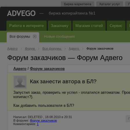
Биржа маркетинга
Каталог услуг
П
—
биржа копирайтинга №1
Работа в интернете
Заказчику
Магазин статей
Сервис
Все форумы
Новые сообщения
Адвего
Форум
Все форумы
Адвего
Форум заказчиков
Форум заказчиков — Форум Адвего
Адвего
/
Форум заказчиков
Как занести автора в БЛ?
Запустил заказ, проверить не успел - оплатился автоматом. Про
копипаст?).
Как добавить пользователя в БЛ?
Написал: DELETED , 18.08.2010 в 20:31
В форуме:
Форум заказчиков
Комментариев:
1