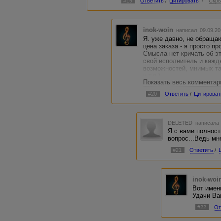
#19
Ответить
/
Цитировать
/
Скры
inok-woin
написал 09.09.20
Я. уже давно, не обраща
цена заказа - я просто пр
Смысла нет кричать об эт
свой исполнитель и кажд
возможностей, мнимых та
и т.п.).
Показать весь комментар
Я видел намного унизите
1000, поверьте. И исполн
#20
Ответить
/
Цитироват
Тут ничего не поделаешь,
не было прискорбным.:)
DELETED
написала 
Я с вами полност
вопрос...Ведь мн
#21
Ответить
/
inok-woi
Вот именн
Удачи Ва
#22
От