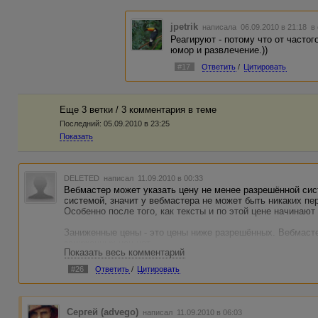
jpetrik
написала 06.09.2010 в 21:18
в
Реагируют - потому что от часто
юмор и развлечение.))
#17
Ответить
/
Цитировать
Еще 3 ветки / 3 комментария в темe
Последний:
05.09.2010 в 23:25
Показать
DELETED
написал 11.09.2010 в 00:33
Вебмастер может указать цену не менее разрешённой си
системой, значит у вебмастера не может быть никаких п
Особенно после того, как тексты и по этой цене начинают
Заниженные цены - это цены ниже разрешённых. Вебмастер
заниженных цен нет.
Показать весь комментарий
А многим вебмастерам и качество текста не особо важно -
#26
Ответить
/
Цитировать
Ответ прост, и его уже давали - не нравится заказ - не о
Адвего, свои услуги можно предложить и в других местах,
Сергей (advego)
написал 11.09.2010 в 06:03