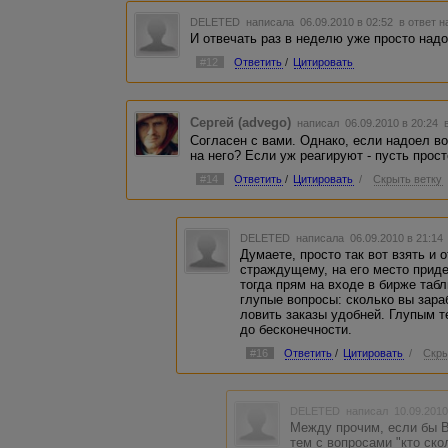
DELETED
написала 06.09.2010 в 02:52
в ответ н
И отвечать раз в неделю уже просто над
#12
Ответить
/
Цитировать
Сергей (advego)
написал 06.09.2010 в 20:24
Согласен с вами. Однако, если надоел во
на него? Если уж реагируют - пусть прост
#14
Ответить
/
Цитировать
/
Скрыть ветку
DELETED
написала 06.09.2010 в 21:1
Думаете, просто так вот взять и 
страждущему, на его место приде
тогда прям на входе в бирже табл
глупые вопросы: сколько вы зараб
ловить заказы удобней. Глупым т
до бесконечности.
#16
Ответить
/
Цитировать
/
Скры
DELETED
написал 10.09.2010
Между прочим, если бы В
тем с вопросами "кто ско