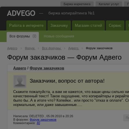
Биржа маркетинга
Каталог услуг
П
—
биржа копирайтинга №1
Работа в интернете
Заказчику
Магазин статей
Сервис
Все форумы
Новые сообщения
Адвего
Форум
Все форумы
Адвего
Форум заказчиков
Форум заказчиков — Форум Адвего
Адвего
/
Форум заказчиков
Заказчики, вопрос от автора!
Скажите пожалуйста, а вам не кажется, что ваши цены сильно ни
качественный текст! Такое ощущение, что копирайтеры и рерайте
было бы..А в итоге что? Копейки.. или просто "отказ в оплате". 
нормальные, или даже завышенные.....
Написала: DELETED , 05.09.2010 в 20:26
П
В форуме:
Форум заказчиков
Комментариев:
40