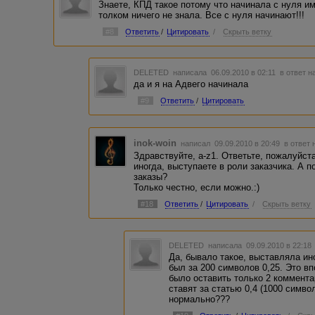
Знаете, КПД такое потому что начинала с нуля и
толком ничего не знала. Все с нуля начинают!!!
#8
Ответить
/
Цитировать
/
Скрыть ветку
DELETED
написала 06.09.2010 в 02:11
в ответ н
да и я на Адвего начинала
#9
Ответить
/
Цитировать
inok-woin
написал 09.09.2010 в 20:49
в ответ 
Здравствуйте, a-z1. Ответьте, пожалуйста
иногда, выступаете в роли заказчика. А 
заказы?
Только честно, если можно.:)
#18
Ответить
/
Цитировать
/
Скрыть ветку
DELETED
написала 09.09.2010 в 22:1
Да, бывало такое, выставляла ино
был за 200 символов 0,25. Это в
было оставить только 2 коммента
ставят за статью 0,4 (1000 симво
нормально???