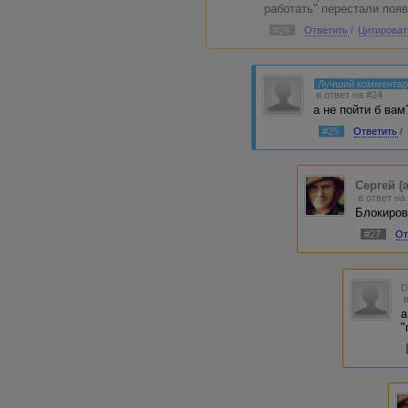
работать" перестали поя
#24
Ответить
/
Цитироват
Лучший коммента
в ответ на #24
а не пойти б вам
#25
Ответить
/
Сергей (
в ответ на
Блокиров
#27
От
а
"