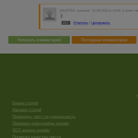
DELETED
написал 12.09.2010 в 14:04
в ответ н
:)
#43
Ответить
/
Цитировать
Написать комментарий
Последние комментарии
Биржа статей
Магазин статей
Проверить текст на уникальность
Проверка орфографии онлайн
SEO анализ онлайн
Проверка качества текста