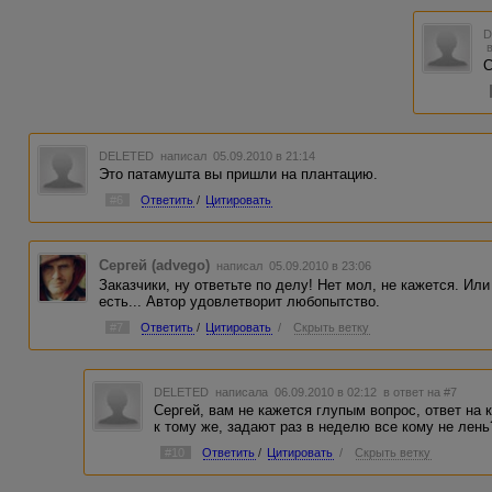
С
DELETED
написал 05.09.2010 в 21:14
Это патамушта вы пришли на плантацию.
#6
Ответить
/
Цитировать
Сергей (advego)
написал 05.09.2010 в 23:06
Заказчики, ну ответьте по делу! Нет мол, не кажется. Или
есть... Автор удовлетворит любопытство.
#7
Ответить
/
Цитировать
/
Скрыть ветку
DELETED
написала 06.09.2010 в 02:12
в ответ на #7
Сергей, вам не кажется глупым вопрос, ответ на 
к тому же, задают раз в неделю все кому не лень
#10
Ответить
/
Цитировать
/
Скрыть ветку