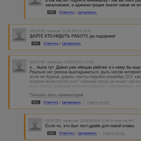
а как насчет поднять минималку? как вы лихо р
заказчиками, а администрация значит никак не вл
#39
Ответить
/
Цитировать
DELETED
написал 11.09.2010 в 19:41
ДАЙТЕ КТО-НИДУТЬ РАБОТУ, да подороже!
#40
Ответить
/
Цитировать
DELETED
написала 12.09.2010 в 13:56
э... была тут. Давно уже обещан рейтинг и к нему бы еще
Реально нет резона выкладываться, рыть носом интернет
если не будешь давать тексты подобно конвейру (ХЗ, как 
вопреки всем понтм а-ля "хороший автор не может писать
если писать хорошие нецелесообразно - материально, мо
"Не нравится - проходите мимо" - фигня на постном масл
Показать весь комментарий
поджаривается чет рабоче-крестьянское типа "колхоз - д
хочешь - ..."
#41
Ответить
/
Цитировать
/
Скрыть ветку
DELETED
написала 12.09.2010 в 13:56
в ответ на #41
Если чо, это был тест-драйв для новой клавы.
#42
Ответить
/
Цитировать
/
Скрыть ветку