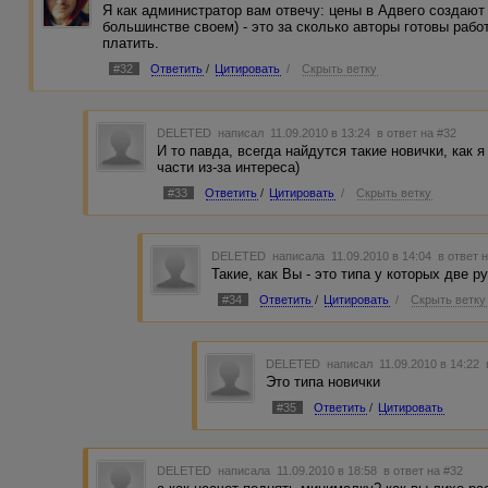
Я как администратор вам отвечу: цены в Адвего создают 
большинстве своем) - это за сколько авторы готовы работ
платить.
#32
Ответить
/
Цитировать
/
Скрыть ветку
DELETED
написал 11.09.2010 в 13:24
в ответ на #32
И то павда, всегда найдутся такие новички, как я
части из-за интереса)
#33
Ответить
/
Цитировать
/
Скрыть ветку
DELETED
написала 11.09.2010 в 14:04
в ответ 
Такие, как Вы - это типа у которых две р
#34
Ответить
/
Цитировать
/
Скрыть ветку
DELETED
написал 11.09.2010 в 14:22
Это типа новички
#35
Ответить
/
Цитировать
DELETED
написала 11.09.2010 в 18:58
в ответ на #32