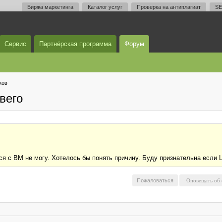
Биржа маркетинга
Каталог услуг
Проверка на антиплагиат
SE
Сервис
Партнёрская программа
Форум
ков
вего
ся с ВМ не могу. Хотелось бы понять причину. Буду признательна если L
Пожаловаться