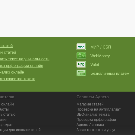
 статей
МИР / СБП
н статей
WebMoney
ить текст на уникальность
Volet
рка орфографии онлайн
нализ онлайн
Безналичный платеж
ка качества текста
нителю
Сервисы Адвего
 онлайн
Магазин статей
аботы
Проверка на антиплагиат
ь статью
SEO-анализ текста
ения
Проверка орфографии
средств
Адвего
Лингвист
кции для исполнителей
Заказ контента и услуг