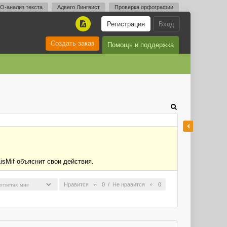
O-анализ текста
Адвего Лингвист
Проверка орфографии
Регистрация
Вход
A
Создать заказ
Помощь и поддержка
isMif объяснит свои действия.
Нравится
0
/
Не нравится
0