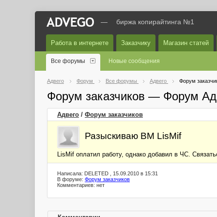
—
биржа копирайтинга №1
Работа в интернете
Заказчику
Магазин статей
Все форумы
Новые сообщения
Адвего
Форум
Все форумы
Адвего
Форум заказчи
Форум заказчиков — Форум Ад
Адвего
/
Форум заказчиков
Разыскиваю ВМ LisMif
LisMif оплатил работу, однако добавил в ЧС. Связать
Написала: DELETED , 15.09.2010 в 15:31
В форуме:
Форум заказчиков
Комментариев: нет