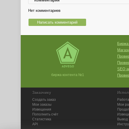
Комментарии
Нет комментариев
Написать комментарий
Биржа
Магази
Провер
Прове
SEO а
биржа контента №1
Провер
Заказчику
Испол
Создать заказ
Работа
Мои заказы
Мои р
Извещения
Продат
Пополнить счёт
Извещ
Статистика
Вывод 
API
Инстру