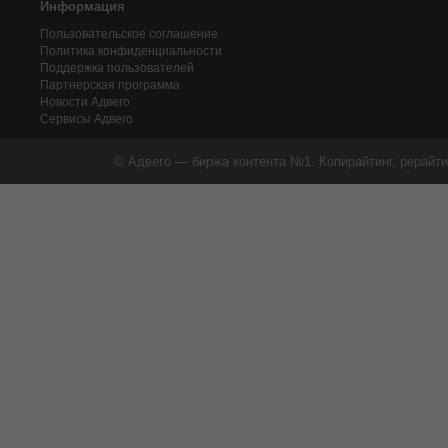
Информация
Пользовательское соглашение
Политика конфиденциальности
Поддержка пользователей
Партнерская программа
Новости Адвего
Сервисы Адвего
© Адвего — биржа контента №1. Копирайтинг, рерайти