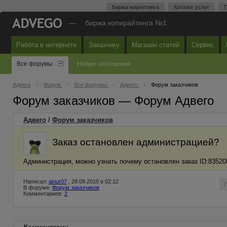
Биржа маркетинга
Каталог услуг
П
—
биржа копирайтинга №1
Работа в интернете
Заказчику
Магазин статей
Сервис
Все форумы
Новые сообщения
Адвего
Форум
Все форумы
Адвего
Форум заказчиков
Форум заказчиков — Форум Адвего
Адвего
/
Форум заказчиков
Заказ остановлен администрацией?
Администрация, можно узнать почему остановлен заказ ID:83520
Написал:
ainur07
, 28.09.2010 в 02:12
В форуме:
Форум заказчиков
Комментариев:
2