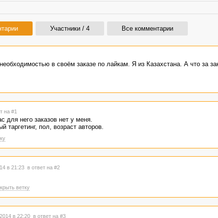
нтарии
Участники / 4
Все комментарии
необходимостью в своём заказе по лайкам. Я из Казахстана. А что за за
т на #1
с для него заказов нет у меня.
 таргетинг, пол, возраст авторов.
ку
14 в 21:23
в ответ на #2
крыть ветку
2014 в 22:20
в ответ на #3