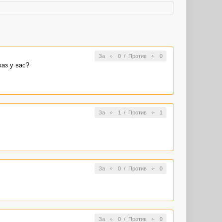
За
0
/
Против
0
каз у вас?
За
1
/
Против
1
За
0
/
Против
0
За
0
/
Против
0