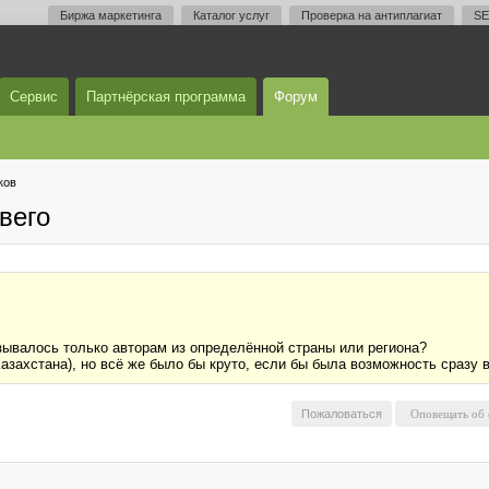
Биржа маркетинга
Каталог услуг
Проверка на антиплагиат
SE
Сервис
Партнёрская программа
Форум
ков
вего
азывалось только авторам из определённой страны или региона?
Казахстана), но всё же было бы круто, если бы была возможность сразу 
Пожаловаться