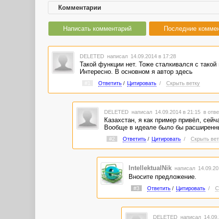
Комментарии
Написать комментарий
Последние комме
DELETED
написал 14.09.2014 в 17:28
Такой функции нет. Тоже сталкивался с такой 
Интересно. В основном я автор здесь
#1
Ответить
/
Цитировать
/
Скрыть ветку
DELETED
написал 14.09.2014 в 21:15
в отве
Казахстан, я как пример привёл, сейча
Вообще в идеале было бы расширенный
#2
Ответить
/
Цитировать
/
Скрыть вет
IntellektualNik
написал 14.09.20
Вносите предложение.
#3
Ответить
/
Цитировать
/
С
DELETED
написал 14.09.