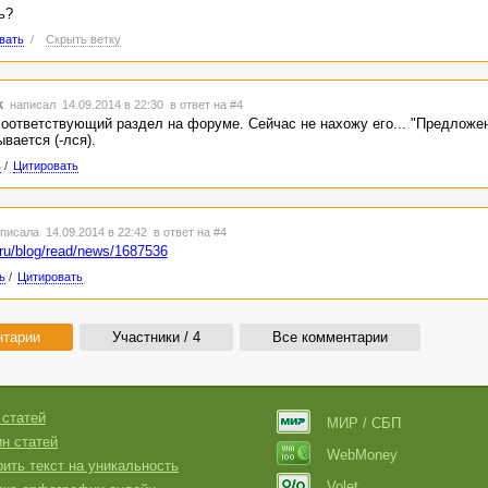
ь?
вать
/
Скрыть ветку
k
написал 14.09.2014 в 22:30
в ответ на #4
оответствующий раздел на форуме. Сейчас не нахожу его... "Предложен
вается (-лся).
ь
/
Цитировать
писала 14.09.2014 в 22:42
в ответ на #4
.ru/blog/read/news/1687536
ь
/
Цитировать
нтарии
Участники / 4
Все комментарии
 статей
МИР / СБП
н статей
WebMoney
ить текст на уникальность
Volet