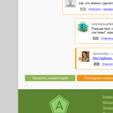
как это можно сделат
#4
Ответить
/
Цитиро
IntellektualNi
Раньше был с
системы" назы
#5
Ответит
Jauhienka
на
http://advego
#6
Ответит
Написать комментарий
Последние комме
Биржа
Магази
Провер