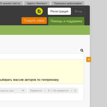
O-анализ текста
Адвего Лингвист
Проверка орфографии
Регистрация
Вход
A
Создать заказ
Помощь и поддержка
выбирать массив авторов по геопризнаку.
Нравится
5
/
Не нравится
0