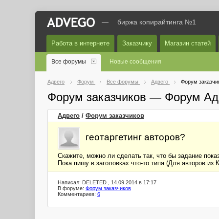
—
биржа копирайтинга №1
Работа в интернете
Заказчику
Магазин статей
Все форумы
Новые сообщения
Адвего
Форум
Все форумы
Адвего
Форум заказчи
Форум заказчиков — Форум Ад
Адвего
/
Форум заказчиков
геотаргетинг авторов?
Скажите, можно ли сделать так, что бы задание пок
Пока пишу в заголовках что-то типа (Для авторов из 
Написал: DELETED , 14.09.2014 в 17:17
В форуме:
Форум заказчиков
Комментариев:
6