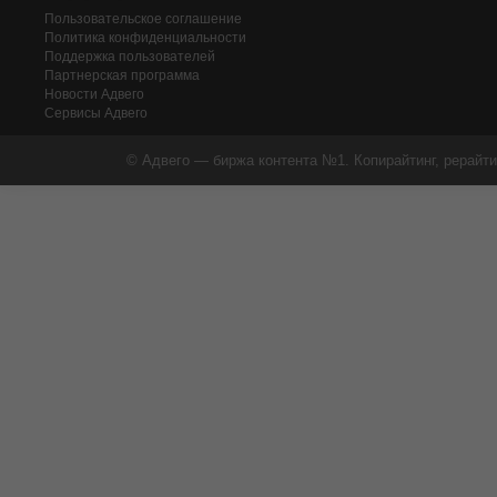
Пользовательское соглашение
Политика конфиденциальности
Поддержка пользователей
Партнерская программа
Новости Адвего
Сервисы Адвего
© Адвего — биржа контента №1. Копирайтинг, рерайти