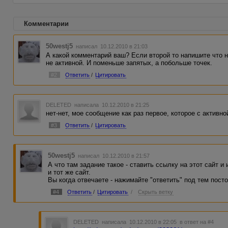
Комментарии
50westj5
написал 10.12.2010 в 21:03
А какой комментарий ваш? Если второй то напишите что 
не активной. И поменьше запятых, а побольше точек.
#2
Ответить
/
Цитировать
DELETED
написала 10.12.2010 в 21:25
нет-нет, мое сообщение как раз первое, которое с активн
#3
Ответить
/
Цитировать
50westj5
написал 10.12.2010 в 21:57
А что там задание такое - ставить ссылку на этот сайт 
и тот же сайт.
Вы когда отвечаете - нажимайте "ответить" под тем пост
#4
Ответить
/
Цитировать
/
Скрыть ветку
DELETED
написала 10.12.2010 в 22:05
в ответ на #4