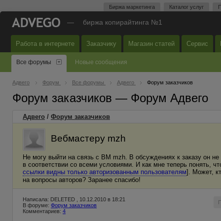
Биржа маркетинга
Каталог услуг
П
—
биржа копирайтинга №1
Работа в интернете
Заказчику
Магазин статей
Сервис
Все форумы
Новые сообщения
Адвего
Форум
Все форумы
Адвего
Форум заказчиков
Форум заказчиков — Форум Адвего
Адвего
/
Форум заказчиков
Вебмастеру mzh
Не могу выйти на связь с ВМ mzh. В обсуждениях к заказу он не
в соответствии со всеми условиями. И как мне теперь понять, чт
ссылки видны только авторизованным пользователям
]. Может, 
на вопросы авторов? Заранее спасибо!
Написала: DELETED , 10.12.2010 в 18:21
В форуме:
Форум заказчиков
Комментариев:
4