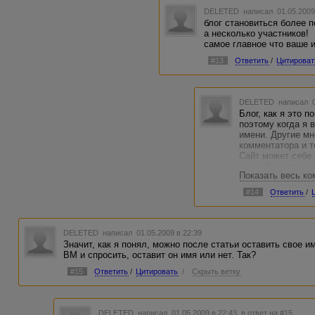
DELETED
написал 01.05.2009
блог становиться более 
а несколько участников!
самое главное что ваше и
#13
Ответить
/
Цитироват
DELETED
написал 0
Блог, как я это 
поэтому когда я в
имени. Другие мн
комментатора и т
Сайт может себе 
имен. Ваш заказ 
Показать весь к
возврата работы 
помоему из-за ош
#14
Ответить
/
"мансарда". А по
поисковик - это 
популярность и с
помогает в поиск
DELETED
написал 01.05.2009 в 22:39
Значит, как я понял, можно после статьи оставить свое и
P.S Я работаю, в
ВМ и спросить, оставит он имя или нет. Так?
под сокращение.
Вам))))
#15
Ответить
/
Цитировать
/
Скрыть ветку
DELETED
написал 01.05.2009 в 22:43
в ответ на #15