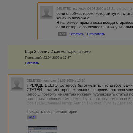
DELETED
написал 04.05.2009 в 13:21
в ответ на
если с вебмастером, который купил стать
конечно возможно.
Я например, практически всегда стараюс
если автор не запрещает - этож уникальный
#20
Ответить
/
Цитировать
Еще 2 ветки / 2 комментария в темe
Последний:
23.04.2009 в 17:37
Показать
DELETED
написал 01.05.2009 в 13:24
ПРЕЖДЕ ВСЕГО, хотелось бы отметить, что авторы сами
СТАТЕЙ… элементарно, сколько я не просил авторов ука
ингор… поэтому не считаю нужным публиковать статьи п
под вымышленными именами. Пусть авторы сами на себ
Вот вымышленный автор Author: Никитка. Гугл выдает его
бы сделать для себя карьеру…
Показать весь комментарий
Вот не вымышленный автор Author: Прийменко А. А.. гуг
Кто не верит, может сам проверить скрин приложил, мож
#6.1
АВТОРЫ!