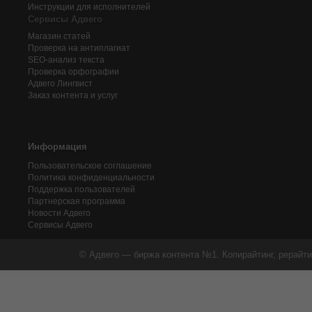
Инструкции для исполнителей
Сервисы Адвего
Магазин статей
Проверка на антиплагиат
SEO-анализ текста
Проверка орфографии
Адвего
Лингвист
Заказ контента и услуг
Информация
Пользовательское соглашение
Политика конфиденциальности
Поддержка пользователей
Партнерская программа
Новости Адвего
Сервисы Адвего
© Адвего — биржа контента №1. Копирайтинг, рерайти