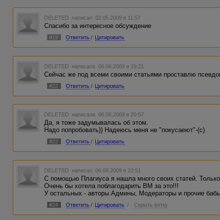
DELETED
написал 02.05.2009 в 11:57
Спасибо за интересное обсуждение
#19
Ответить
/
Цитировать
DELETED
написала 06.06.2009 в 19:21
Сейчас же под всеми своими статьями проставлю псевдон
#22
Ответить
/
Цитировать
DELETED
написала 06.06.2009 в 20:57
Да, я тоже задумывалась об этом.
Надо попробовать)) Надеюсь меня не "покусаеют"-(с)
#23
Ответить
/
Цитировать
DELETED
написал 06.06.2009 в 22:51
С помощью Плагиуса я нашла много своих статей. Только 
Очень бы хотела поблагодарить ВМ за это!!!
У остальных - авторы Админы, Модераторы и прочие бабы
#24
Ответить
/
Цитировать
/
Скрыть ветку