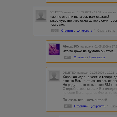
DELETED
написал 01.05.2009 в 17:32
в ответ на
именно это я и пытаюсь вам сказать!
такое чувство ,что если автор укажит сво
покусают.
#10
Ответить
/
Цитировать
/
Скрыть ветку
Alexa0105
написала 01.05.2009 в 17
Что-то даже не думала об этом..
#11
Ответить
/
Цитировать
DELETED
написал 01.05.2009 в 19:21
Хорошая идея, я честно говоря д
статью Вам, я отказываюсь от св
Но радует, что есть такие ВМ ко
С одной стороны если Вы владеле
но если Вы владелец блога, то в
Вашим именем, ведь так? Спасиб
Показать весь комментарий
#12
Ответить
/
Цитировать
/
Скры