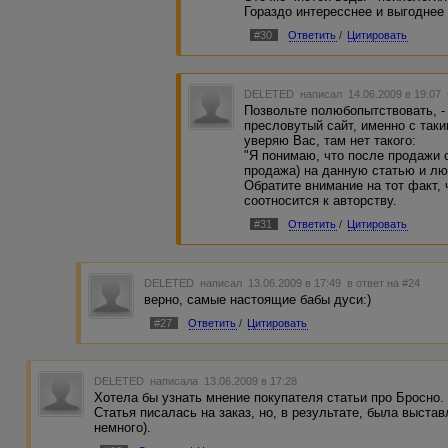
Гораздо интересснее и выгоднее
#30
Ответить
/
Цитировать
DELETED
написал 14.06.2009 в 19:07
Позвольте полюбопытствовать, -
пресловутый сайт, именно с таки
уверяю Вас, там нет такого:
"Я понимаю, что после продажи с
продажа) на данную статью и лю
Обратите внимание на тот факт, 
соотносится к авторству.
#31
Ответить
/
Цитировать
DELETED
написал 13.06.2009 в 17:49
в ответ на #24
верно, самые настоящие бабы дуси:)
#27
Ответить
/
Цитировать
DELETED
написала 13.06.2009 в 17:28
Хотела бы узнать мнение покупателя статьи про Бросно.
Статья писалась на заказ, но, в результате, была выста
немного).