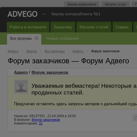
Биржа маркетинга
Каталог услуг
П
—
биржа копирайтинга №1
Работа в интернете
Заказчику
Магазин статей
Сервис
Все форумы
Новые сообщения
Адвего
Форум
Все форумы
Адвего
Форум заказчиков
Форум заказчиков — Форум Адвего
Адвего
/
Форум заказчиков
Уважаемые вебмастера! Некоторые а
проданных статей.
Предлагаю оставлять здесь запросы авторов о дальнейшей судьб
Написал: DELETED , 21.04.2009 в 18:56
В форуме:
Форум заказчиков
Комментариев:
31