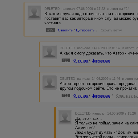
DELETED
написал 07.06.2009 в 17:22
в ответ на #24
В таком случаи надо отписываться о авторских 
поставит вас как автора,в ином случаи можно б
хостинга
#25
Ответить
/
Цитировать
/
Скрыть ветку
DELETED
написал 14.06.2009 в 01:37
в ответ н
А как я смогу доказать, что Автор - имен
#28
Ответить
/
Цитировать
DELETED
написал 14.06.2009 в 11:46
в ответ н
Автор теряет авторские права, продавая
другом подобном сайте. Это не прокатит
#29
Ответить
/
Цитировать
/
Скрыть ветку
DELETED
написал 14.06.2009 в 13:26
Да, это - так...
Я только не пойму, зачем на сай
Админом?
Люди будут думать - "Вот, им ни
Это же чистой воды - психология.