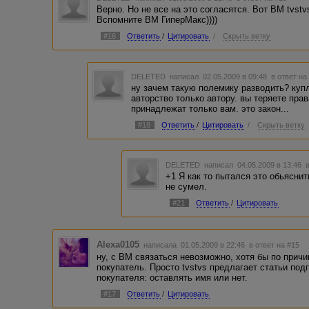
Верно. Но не все на это согласятся. Вот ВМ tvstv
Вспомните ВМ ГиперМакс))))
#16
Ответить
/
Цитировать
/
Скрыть ветку
DELETED
написал 02.05.2009 в 09:48
в ответ на
ну зачем такую полемику разводить? куп
авторство только автору. вы теряете пра
принадлежат только вам. это закон...
#18
Ответить
/
Цитировать
/
Скрыть ветку
DELETED
написал 04.05.2009 в 13:46
+1 Я как то пытался это обьяснит
не сумел.
#21
Ответить
/
Цитировать
Alexa0105
написала 01.05.2009 в 22:46
в ответ на #15
ну, с ВМ связаться невозможно, хотя бы по причи
покупатель. Просто tvstvs предлагает статьи под
покупателя: оставлять имя или нет.
#17
Ответить
/
Цитировать