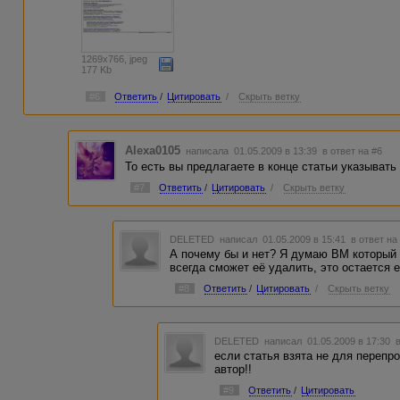
1269x766, jpeg
177 Kb
#6
Ответить
/
Цитировать
/
Скрыть ветку
Alexa0105
написала 01.05.2009 в 13:39
в ответ на #6
То есть вы предлагаете в конце статьи указыва
#7
Ответить
/
Цитировать
/
Скрыть ветку
DELETED
написал 01.05.2009 в 15:41
в ответ на
А почему бы и нет? Я думаю ВМ который 
всегда сможет её удалить, это остается 
#8
Ответить
/
Цитировать
/
Скрыть ветку
DELETED
написал 01.05.2009 в 17:30
если статья взята не для перепр
автор!!
#9
Ответить
/
Цитировать