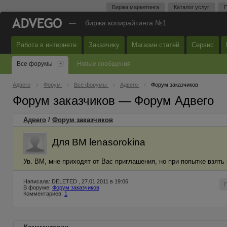
Биржа маркетинга
Каталог услуг
П
—
биржа копирайтинга №1
Работа в интернете
Заказчику
Магазин статей
Сервис
Все форумы
Новые сообщения
Адвего
Форум
Все форумы
Адвего
Форум заказчиков
Форум заказчиков — Форум Адвего
Адвего
/
Форум заказчиков
Для ВМ lenasorokina
Ув. ВМ, мне приходят от Вас приглашения, но при попытке взять 
Написала: DELETED , 27.01.2011 в 19:06
В форуме:
Форум заказчиков
Комментариев:
1