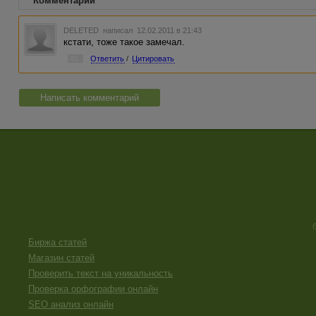
Комментарии
DELETED
написал 12.02.2011 в 21:43
кстати, тоже такое замечал.
#1
Ответить
/
Цитировать
Написать комментарий
Биржа статей
Магазин статей
Проверить текст на уникальность
Проверка орфографии онлайн
SEO анализ онлайн