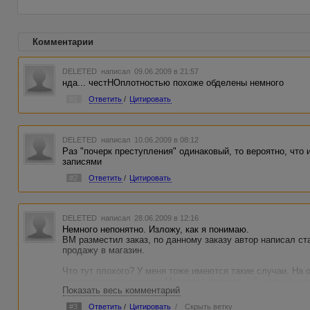
Комментарии
DELETED
написал 09.06.2009 в 21:57
нда... честНОплотностью похоже обделены немного
#1
Ответить
/
Цитировать
DELETED
написал 10.06.2009 в 08:12
Раз "почерк преступления" одинаковый, то вероятно, что 
записями
#2
Ответить
/
Цитировать
DELETED
написал 28.06.2009 в 12:16
Немного непонятно. Изложу, как я понимаю.
ВМ разместил заказ, по данному заказу автор написал с
продажу в магазин.
Что тут плохого? У меня тоже имеются такие случаи. На 
одинаковых по смыслу. Материал прекрасный, написано гр
Показать весь комментарий
Приходилось забирать статьи, чтоб не обидеть автора. Н
один сайт не разместишь. Получается, что вторая лежит 
#3
Ответить
/
Цитировать
/
Скрыть ветку