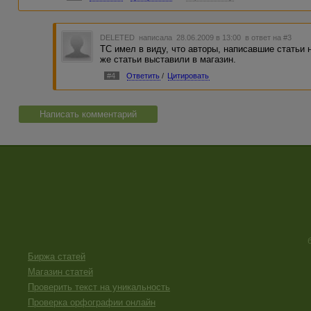
аналогичных статей. Что с ними делать, ума не приложу.
пытаешься объяснить, что аналогичный материал уже куп
статью и выставить на продажу.
DELETED
написала 28.06.2009 в 13:00
в ответ на #3
Вариант второй, ВМ купил статью, чтоб продать. И в это
ТС имел в виду, что авторы, написавшие статьи н
деньги, чтоб получить прибыль. Вы прям в совдеповское 
же статьи выставили в магазин.
#4
Ответить
/
Цитировать
Написать комментарий
Биржа статей
Магазин статей
Проверить текст на уникальность
Проверка орфографии онлайн