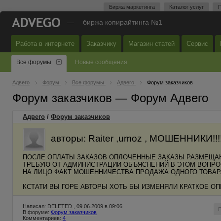
Биржа маркетинга
Каталог услуг
П
—
биржа копирайтинга №1
Работа в интернете
Заказчику
Магазин статей
Сервис
Все форумы
Новые сообщения
Адвего
Форум
Все форумы
Адвего
Форум заказчиков
Форум заказчиков — Форум Адвего
Адвего
/
Форум заказчиков
авторы: Raiter ,umoz , МОШЕННИКИ!!!!!!
ПОСЛЕ ОПЛАТЫ ЗАКАЗОВ ОПЛОЧЕННЫЕ ЗАКАЗЫ РАЗМЕЩА
ТРЕБУЮ ОТ АДМИНИСТРАЦИИ ОБЪЯСНЕНИЙ В ЭТОМ ВОПРО
НА ЛИЦО ФАКТ МОШЕННИЧЕСТВА ПРОДАЖА ОДНОГО ТОВАР
КСТАТИ ВЫ ГОРЕ АВТОРЫ ХОТЬ БЫ ИЗМЕНЯЛИ КРАТКОЕ О
Написал: DELETED , 09.06.2009 в 09:06
В форуме:
Форум заказчиков
Комментариев:
4