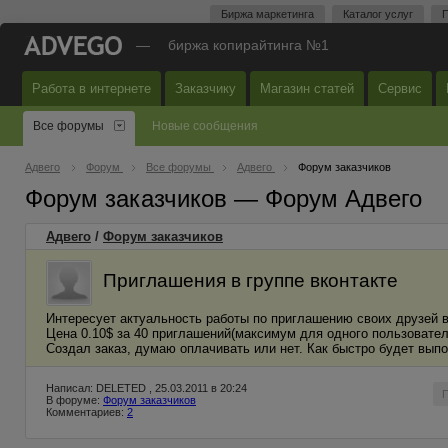
Биржа маркетинга
Каталог услуг
П
—
биржа копирайтинга №1
Работа в интернете
Заказчику
Магазин статей
Сервис
Все форумы
Новые сообщения
Адвего
Форум
Все форумы
Адвего
Форум заказчиков
Форум заказчиков — Форум Адвего
Адвего
/
Форум заказчиков
Приглашения в группе вконтакте
Интересует актуальность работы по приглашению своих друзей в
Цена 0.10$ за 40 приглашений(максимум для одного пользовател
Создал заказ, думаю оплачивать или нет. Как быстро будет вып
Написал: DELETED , 25.03.2011 в 20:24
В форуме:
Форум заказчиков
Комментариев:
2