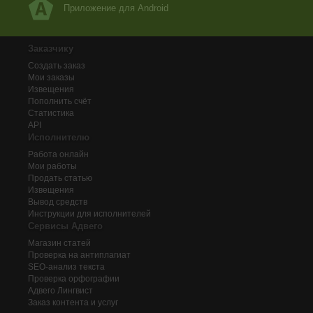
Приложение для Android
Заказчику
Создать заказ
Мои заказы
Извещения
Пополнить счёт
Статистика
API
Исполнителю
Работа онлайн
Мои работы
Продать статью
Извещения
Вывод средств
Инструкции для исполнителей
Сервисы Адвего
Магазин статей
Проверка на антиплагиат
SEO-анализ текста
Проверка орфографии
Адвего
Лингвист
Заказ контента и услуг