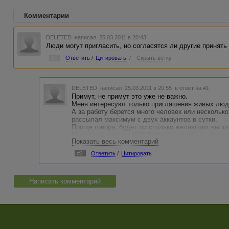
Комментарии
DELETED
написал 25.03.2011 в 20:43
Люди могут пригласить, но согласятся ли другие принять
#1
Ответить
/
Цитировать
/
Скрыть ветку
DELETED
написал 25.03.2011 в 20:55
в ответ на #1
Примут, не примут это уже не важно.
Меня интересуют только приглашения живых люд
А за работу берется много человек или нескольк
рассылал максимум с двух аккаунтов в сутки.
Проще говоря, будет ли столько желающих выпол
Если быть точнее: 10 000 приглашений / 40 (лими
Показать весь комментарий
взяться за мою работу в сутки.
#2
Ответить
/
Цитировать
Написать комментарий