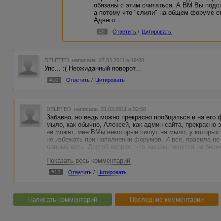
обязаны с этим считаться. А ВМ Вы подст
а потому что "слили" на общем форуме ег
Адвего...
#9
Ответить
/
Цитировать
DELETED
написала 27.03.2011 в 19:08
Упс... :( Неожиданный поворот...
#10
Ответить
/
Цитировать
DELETED
написала 31.03.2011 в 02:58
Забавно, но ведь можно прекрасно пообщаться и на его 
мыло, как обычно, Алексей, как админ сайта, прекрасно 
не может, мне ВМы некоторые пишут на мыло, у которых 
не избежать при наполнении форумов. И все, правила не
данные есть. Другой вопрос, что заказы пишутся на бирж
обмануть не стоит, просто смешно, кому нужно найдет 
Показать весь комментарий
нужно.
#12
Ответить
/
Цитировать
Написать комментарий
Последние комментарии