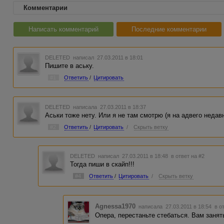
Комментарии
Написать комментарий
Последние комментарии
DELETED
написал 27.03.2011 в 18:01
Пишите в аську.
#1
Ответить
/
Цитировать
DELETED
написала 27.03.2011 в 18:37
Аськи тоже нету. Или я не там смотрю (я на адвего недав
#2
Ответить
/
Цитировать
/
Скрыть ветку
DELETED
написал 27.03.2011 в 18:48
в ответ на #2
Тогда пиши в скайп!!!
#4
Ответить
/
Цитировать
/
Скрыть ветку
Agnessa1970
написала 27.03.2011 в 18:54
в о
Опера, перестаньте стебаться. Вам заня