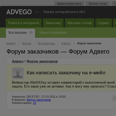
Биржа маркетинга
Каталог услуг
П
—
биржа копирайтинга №1
Работа в интернете
Заказчику
Магазин статей
Сервис
Все форумы
Новые сообщения
Адвего
Форум
Все форумы
Адвего
Форум заказчиков
Форум заказчиков — Форум Адвего
Адвего
/
Форум заказчиков
Как написать заказчику на е-мейл
Вебмастер AlleXXXey оставил комментарий к выполненной мной р
нашла. Его заказ уже не активен. Как я могу ему написать? Спас
Написала: DELETED , 27.03.2011 в 18:00
В форуме:
Форум заказчиков
Комментариев:
14