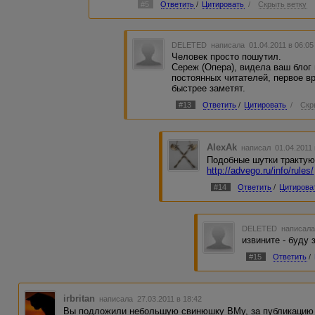
#5
Ответить
/
Цитировать
/
Скрыть ветку
DELETED
написала 01.04.2011 в 06:0
Человек просто пошутил.
Сереж (Опера), видела ваш блог
постоянных читателей, первое вр
быстрее заметят.
#13
Ответить
/
Цитировать
/
Скр
AlexAk
написал 01.04.2011
Подобные шутки трактую
http://advego.ru/info/rules/
#14
Ответить
/
Цитирова
DELETED
написала
извините - буду 
#15
Ответить
/
irbritan
написала 27.03.2011 в 18:42
Вы подложили небольшую свинюшку ВМу, за публикацию