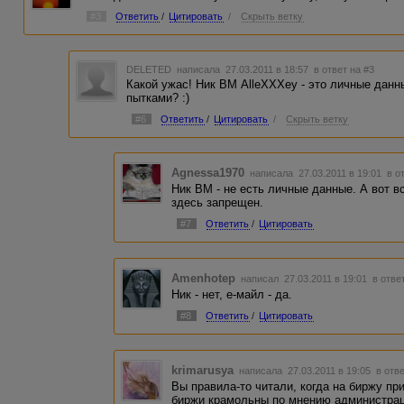
#3
Ответить
/
Цитировать
/
Скрыть ветку
DELETED
написала 27.03.2011 в 18:57
в ответ на #3
Какой ужас! Ник ВМ AlleXXXey - это личные данн
пытками? :)
#6
Ответить
/
Цитировать
/
Скрыть ветку
Agnessa1970
написала 27.03.2011 в 19:01
в о
Ник ВМ - не есть личные данные. А вот вс
здесь запрещен.
#7
Ответить
/
Цитировать
Amenhotep
написал 27.03.2011 в 19:01
в отве
Ник - нет, е-майл - да.
#8
Ответить
/
Цитировать
krimarusya
написала 27.03.2011 в 19:05
в отв
Вы правила-то читали, когда на биржу п
биржи крамольны по мнению администрации