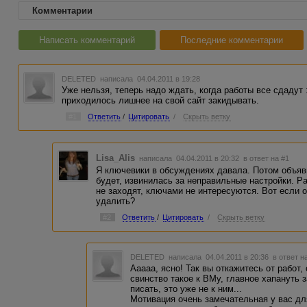
Комментарии
Написать комментарий
Последние комментарии
DELETED
написала 04.04.2011 в 19:28
Уже нельзя, теперь надо ждать, когда работы все сдадут 
приходилось лишнее на свой сайт закидывать.
#1
Ответить
/
Цитировать
/
Скрыть ветку
Lisa_Alis
написала 04.04.2011 в 20:32
в ответ на #1
Я ключевики в обсуждениях давала. Потом объяв
будет, извинилась за неправильные настройки. Р
не заходят, ключами не интересуются. Вот если о
удалить?
#2
Ответить
/
Цитировать
/
Скрыть ветку
DELETED
написала 04.04.2011 в 20:36
в ответ н
Ааааа, ясно! Так вы откажитесь от работ,
свинство такое к ВМу, главное хапануть з
писать, это уже не к ним...
Мотивация очень замечательная у вас для