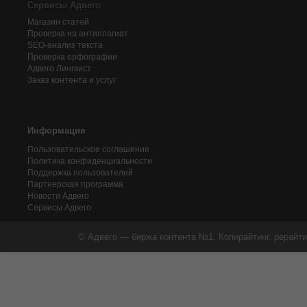
Сервисы Адвего
Магазин статей
Проверка на антиплагиат
SEO-анализ текста
Проверка орфографии
Адвего
Лингвист
Заказ контента и услуг
Информация
Пользовательское соглашение
Политика конфиденциальности
Поддержка пользователей
Партнерская программа
Новости Адвего
Сервисы Адвего
© Адвего — биржа контента №1. Копирайтинг, рерайти