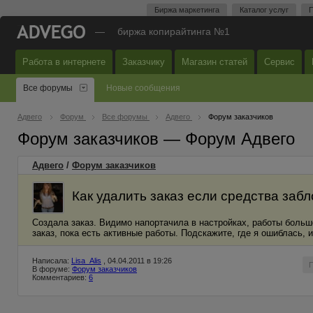
Биржа маркетинга
Каталог услуг
П
—
биржа копирайтинга №1
Работа в интернете
Заказчику
Магазин статей
Сервис
Все форумы
Новые сообщения
Адвего
Форум
Все форумы
Адвего
Форум заказчиков
Форум заказчиков — Форум Адвего
Адвего
/
Форум заказчиков
Как удалить заказ если средства заб
Создала заказ. Видимо напортачила в настройках, работы больш
заказ, пока есть активные работы. Подскажите, где я ошиблась, 
Написала:
Lisa_Alis
, 04.04.2011 в 19:26
В форуме:
Форум заказчиков
Комментариев:
6