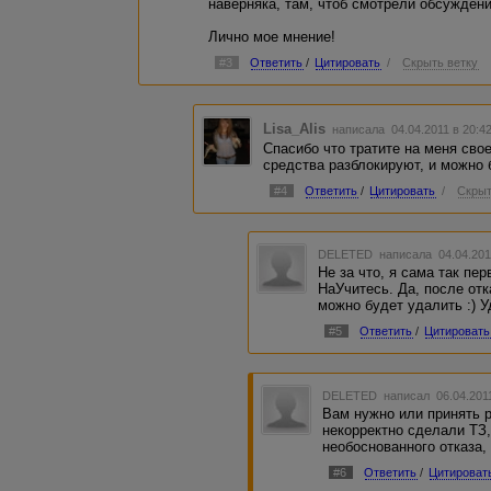
наверняка, там, чтоб смотрели обсуждения
Лично мое мнение!
#3
Ответить
/
Цитировать
/
Скрыть ветку
Lisa_Alis
написала 04.04.2011 в 20:
Спасибо что тратите на меня свое
средства разблокируют, и можно 
#4
Ответить
/
Цитировать
/
Скрыт
DELETED
написала 04.04.201
Не за что, я сама так пе
НаУчитесь. Да, после отк
можно будет удалить :) У
#5
Ответить
/
Цитировать
DELETED
написал 06.04.201
Вам нужно или принять р
некорректно сделали ТЗ,
необоснованного отказа,
#6
Ответить
/
Цитироват