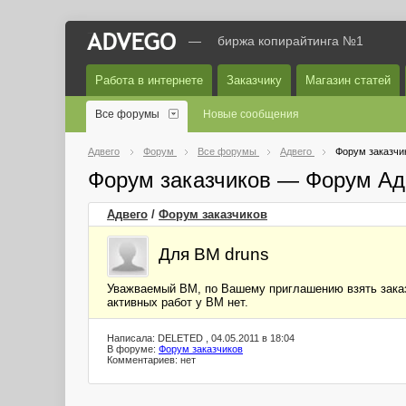
—
биржа копирайтинга №1
Работа в интернете
Заказчику
Магазин статей
Все форумы
Новые сообщения
Адвего
Форум
Все форумы
Адвего
Форум заказчи
Форум заказчиков — Форум Ад
Адвего
/
Форум заказчиков
Для ВМ druns
Уважваемый ВМ, по Вашему приглашению взять заказ 
активных работ у ВМ нет.
Написала: DELETED , 04.05.2011 в 18:04
В форуме:
Форум заказчиков
Комментариев: нет