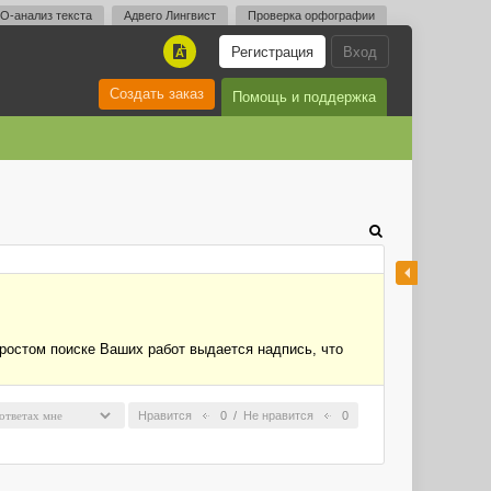
O-анализ текста
Адвего Лингвист
Проверка орфографии
Регистрация
Вход
A
Создать заказ
Помощь и поддержка
простом поиске Ваших работ выдается надпись, что
Нравится
0
/
Не нравится
0