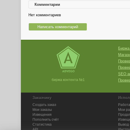
Комментарии
Нет комментариев
Написать комментарий
Биржа
Магази
Провер
Прове
SEO а
биржа контента №1
Провер
Заказчику
Испол
Создать заказ
Работа
Мои заказы
Мои р
Извещения
Продат
Пополнить счёт
Извещ
Статистика
Вывод 
API
Инстру