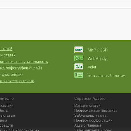
 статей
МИР / СБП
н статей
WebMoney
ить текст на уникальность
Volet
рка орфографии онлайн
нализ онлайн
Безналичный платеж
ка качества текста
нителю
Сервисы Адвего
 онлайн
Магазин статей
аботы
Проверка на антиплагиат
ь статью
SEO-анализ текста
ения
Проверка орфографии
средств
Адвего
Лингвист
кции для исполнителей
Заказ контента и услуг