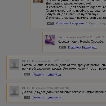
Для разных задач, конечно же!
В частности, БС для постинга сделать б
Стоит смотреть и на профиль автора - е
репутация для него - не пустой звук.
И рисковать ею ради возможности украст
#23
Ответить
/
Цитировать
/
Скрыть ветку
Farrina
написала 05.06.2011 в 18:26
Хорошая идея, Ronch. Спасибо.
#24
Ответить
/
Цитировать
DELETED
написала 05.07.2011 в 09:22
Farrina, многие заказчики делают так: требуют размещени
но и в обсуждениях заказа. Это тоже позволит Вам прове
#25
Ответить
/
Цитировать
DELETED
написал 12.07.2011 в 09:16
Да проще будет даты исполнения заказа и комментария 
#26
Ответить
/
Цитировать