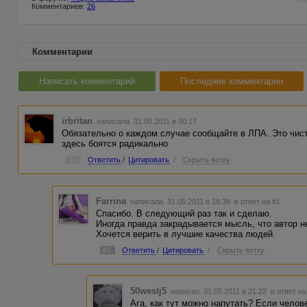
Комментариев:
26
Комментарии
Написать комментарий
Последние комментарии
irbritan
написала 31.05.2011 в 00:17
Обязательно о каждом случае сообщайте в ЛПА. Это чис
здесь боятся радикально
#1
Ответить
/
Цитировать
/
Скрыть ветку
Farrina
написала 31.05.2011 в 18:38
в ответ на #1
Спасибо. В следующий раз так и сделаю.
Иногда правда закрадывается мысль, что автор не
Хочется верить в лучшие качества людей.
#7
Ответить
/
Цитировать
/
Скрыть ветку
50westj5
написал 31.05.2011 в 21:22
в ответ на
Ага, как тут можно напутать? Если челов