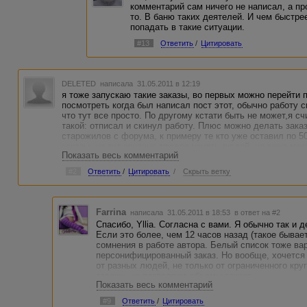
комментарий сам ничего не написал, а п
то. В баню таких деятелей. И чем быстр
попадать в такие ситуации.
#13
Ответить
/
Цитировать
DELETED
написала 31.05.2011 в 12:19
я тоже запускаю такие заказы, во первых можно перейти п
посмотреть когда был написал пост этот, обычно работу 
что тут все просто. По другому кстати быть не может,я 
такой: отписал и скинул работу. Плюс можно делать зака
старожилов с форума, к примеру те кто уже оставил по 5
заказы, но тут конечно тяжело узнать людей, но тоже мож
Показать весь комментарий
сообщений, мол отпишитесь мне, в БС добавлю, и закрыть
принципе всегда видела кто плохо работает, кто то берет 
#2
Ответить
/
Цитировать
/
Скрыть ветку
нормально, и начинает потом спамить и ссылки оставлят
заказ. А кто то просто в работе скидывает главный урл ф
у вас форум" - на дурака вообщем действуют, таких зане
Farrina
написала 31.05.2011 в 18:53
в ответ на #2
Спасибо, Yllia. Согласна с вами. Я обычно так и
Если это более, чем 12 часов назад (такое бывае
сомнения в работе автора. Белый список тоже ва
персонифицированный заказ. Но вообще, хочется
от разных людей, не только от ограниченного кру
завожу, не позволяют объемы заказа.
Показать весь комментарий
Главный УРЛ в поле для ссылки и текст заказа ил
#9
Ответить
/
Цитировать
очень знакомая история. Самое забавное, что эти