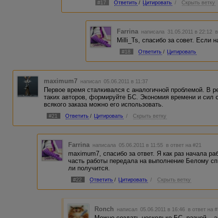
#17
Ответить
/
Цитировать
/
Скрыть ветку
Farrina
написала 31.05.2011 в 22:12
в
Milli_Ts, спасибо за совет. Если
#18
Ответить
/
Цитировать
maximum7
написал 05.06.2011 в 11:37
Первое время сталкивался с аналогичной проблемой. В ре
таких авторов, формируйте БС. Экономия времени и сил с
всякого заказа можно его использовать.
#21
Ответить
/
Цитировать
/
Скрыть ветку
Farrina
написала 05.06.2011 в 11:55
в ответ на #21
maximum7, спасибо за ответ. Я как раз начала ра
часть работы передала на выполнение Белому сп
ли получится.
#22
Ответить
/
Цитировать
/
Скрыть ветку
Ronch
написал 05.06.2011 в 16:46
в ответ на 
Можно создать несколько БС, разной... ээ