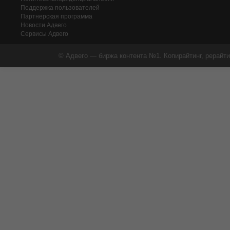
Поддержка пользователей
Партнерская программа
Новости Адвего
Сервисы Адвего
© Адвего — биржа контента №1. Копирайтинг, рерайти