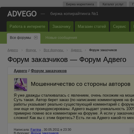
Биржа маркетинга
Каталог услуг
П
—
биржа копирайтинга №1
Работа в интернете
Заказчику
Магазин статей
Сервис
Все форумы
Новые сообщения
Адвего
Форум
Все форумы
Адвего
Форум заказчиков
Форум заказчиков — Форум Адвего
Адвего
/
Форум заказчиков
Мошенничество со стороны авторов
Я уже дважды сталкивалась с явлением, очень похожим на моше
Суть такая. Автор берет заказ (по написанию комментариев на 
работы указывает реально существующий комментарий с форума 
они еще не проиндексированы. Адвего выдает уникальность 100%
примерно помню все комментарии на форуме. А если у заказчика
сложно! Как вы с этим боретесь? Есть ли на Адвего какой-то м
Написала:
Farrina
, 30.05.2011 в 23:30
В форуме:
Форум заказчиков