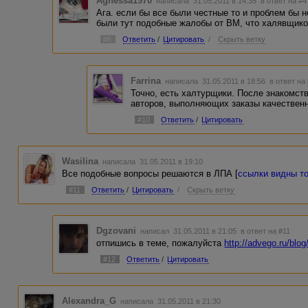
Agnessa1970
написала 31.05.2011 в 14:35
в ответ на #4
Ага. если бы все были честные то и проблем бы не
были тут подобные жалобы от ВМ, что халявщико
#6
Ответить
/
Цитировать
/
Скрыть ветку
Farrina
написала 31.05.2011 в 18:56
в ответ на
Точно, есть халтурщики. После знакомст
авторов, выполняющих заказы качественн
#10
Ответить
/
Цитировать
Wasilina
написала 31.05.2011 в 19:10
Все подобные вопросы решаются в ЛПА [
ссылки видны т
#11
Ответить
/
Цитировать
/
Скрыть ветку
Dgzovani
написал 31.05.2011 в 21:05
в ответ на #11
отпишись в теме, пожалуйста
http://advego.ru/blo
#12
Ответить
/
Цитировать
Alexandra_G
написала 31.05.2011 в 21:30