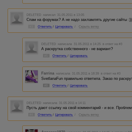
комментарий пишут, причем вполне хорошего каче
комментарий... Ладно еще если ссылку все-таки н
идентифицировать автора и его комментарий. Есл
DELETED
написал 31.05.2011 в 13:05
оплате ему отписываюсь о том, какие ошибки он 
Спам на форумах? А не надо захламлять другие сайты :))
#3
Ответить
/
Цитировать
/
Скрыть ветку
DELETED
написала 31.05.2011 в 14:25
в ответ на #3
А раскрутка собственного - не вариант?
#5
Ответить
/
Цитировать
Farrina
написала 31.05.2011 в 18:39
в ответ на #3
SvetlanaFun правильно ответила. Заказ по раскру
#8
Ответить
/
Цитировать
DELETED
написала 31.05.2011 в 14:11
Пусть дают ссылку на свой комментарий - и все. Проблем
#4
Ответить
/
Цитировать
/
Скрыть ветку