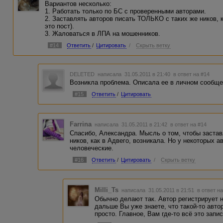
Вариантов несколько:
1. Работать только по БС с проверенными авторами.
2. Заставлять авторов писать ТОЛЬКО с таких же ников, к
это пост).
3. Жаловаться в ЛПА на мошенников.
#14
Ответить
/
Цитировать
/
Скрыть ветку
DELETED
написала 31.05.2011 в 21:40
в ответ на #14
Возникла проблема. Описала ее в личном сообще
#15
Ответить
/
Цитировать
Farrina
написала 31.05.2011 в 21:42
в ответ на #14
Спасибо, Александра. Мысль о том, чтобы заста
ников, как в Адвего, возникала. Но у некоторых а
человеческие.
#16
Ответить
/
Цитировать
/
Скрыть ветку
Milli_Ts
написала 31.05.2011 в 21:51
в ответ н
Обычно делают так. Автор регистрирует ни
дальше Вы уже знаете, что такой-то автор
просто. Главное, Вам где-то всё это запис