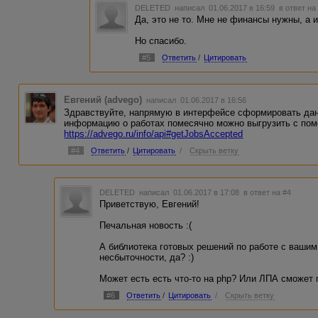
DELETED
написал 01.06.2017 в 16:59
в ответ на
Да, это не то. Мне не финансы нужны, а 
Но спасибо.
#5
Ответить
/
Цитировать
Евгений (advego)
написал 01.06.2017 в 16:56
Здравствуйте, напрямую в интерфейсе сформировать данн
информацию о работах помесячно можно выгрузить с по
https://advego.ru/info/api#getJobsAccepted
#4
Ответить
/
Цитировать
/
Скрыть ветку
DELETED
написал 01.06.2017 в 17:08
в ответ на #4
Приветствую, Евгений!
Печальная новость :(
А библиотека готовых решений по работе с вашим 
несбыточности, да? :)
Может есть есть что-то на php? Или ЛПА сможет
#6
Ответить
/
Цитировать
/
Скрыть ветку