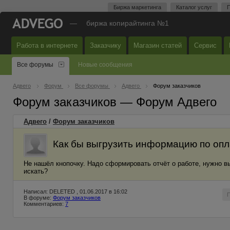
Биржа маркетинга
Каталог услуг
П
—
биржа копирайтинга №1
Работа в интернете
Заказчику
Магазин статей
Сервис
Все форумы
Новые сообщения
Адвего
Форум
Все форумы
Адвего
Форум заказчиков
Форум заказчиков — Форум Адвего
Адвего
/
Форум заказчиков
Как бы выгрузить информацию по опл
Не нашёл кнопочку. Надо сформировать отчёт о работе, нужно вы
искать?
Написал: DELETED , 01.06.2017 в 16:02
В форуме:
Форум заказчиков
Комментариев:
7