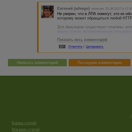
Евгений (advego)
написал 01.06.2017 в 17:
Не уверен, что в ЛПА помогут, это из об
которому может обращаться любой HTTP-к
Для браузеров существуют плагины, кото
видны только авторизованным пользова
Показать весь комментарий
Больше - вам могут помочь программист
для вашей задачи, думаю, это дело неск
#7
Ответить
/
Цитировать
Написать комментарий
Последние комментарии
Биржа статей
Магазин статей