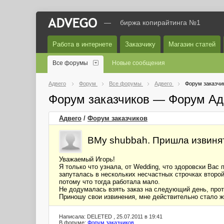
—
биржа копирайтинга №1
Работа в интернете
Заказчику
Магазин статей
Все форумы
Новые сообщения
Адвего
Форум
Все форумы
Адвего
Форум заказчи
Форум заказчиков — Форум Ад
Адвего
/
Форум заказчиков
ВМу shubbah. Пришла извиня
Уважаемый Игорь!
Я только что узнала, от Wedding, что здоровски Вас 
запуталась в нескольких несчастных строчках второй 
потому что тогда работала мало.
Не додумалась взять заказ на следующий день, прот
Приношу свои извинения, мне действительно стало ж
Написала: DELETED , 25.07.2011 в 19:41
В форуме:
Форум заказчиков