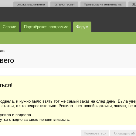
Биржа маркетинга
Каталог услуг
Проверка на антиплагиат
SE
Сервис
Партнёрская программа
Форум
ков
вего
ться!
подвела, и нужно было взять тот же самый заказ на след.день. Была увер
статьи, а это непростительно. Решила - нет новой карточки, значит, не
упила и подвела.
утко стыдно за свою непонятливость.
Пожаловаться