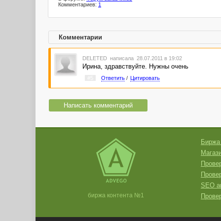
Комментариев:
1
Комментарии
DELETED
написала 28.07.2011 в 19:02
Ирина, здравствуйте. Нужны очень
#5
Ответить
/
Цитировать
Написать комментарий
Биржа
Магази
Провер
Прове
SEO а
биржа контента №1
Провер