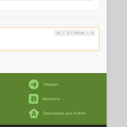
За
0
/
Против
0
Telegram
Вконтакте
Приложение для Android