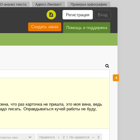
O-анализ текста
Адвего Лингвист
Проверка орфографии
Регистрация
Вход
A
Создать заказ
Помощь и поддержка
ена, что раз карточка не пришла, это моя вина, ведь
 надо писать. Оправдываться кучей работы не буду,
Нравится
2
/
Не нравится
3