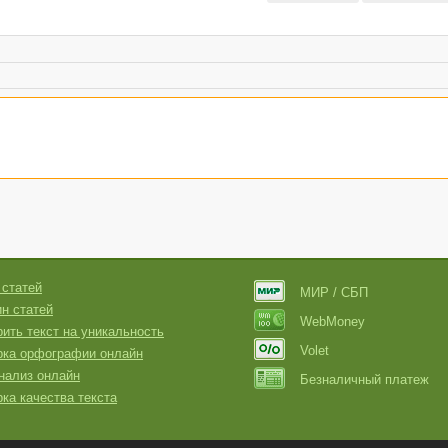
 статей
МИР / СБП
н статей
WebMoney
ить текст на уникальность
Volet
рка орфографии онлайн
нализ онлайн
Безналичный платеж
ка качества текста