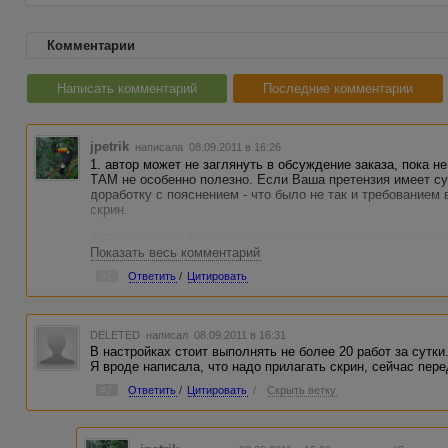
Комментарии
Написать комментарий
Последние комментарии
jpetrik
написала 08.09.2011 в 16:26
1. автор может не заглянуть в обсуждение заказа, пока н
ТАМ не особенно полезно. Если Ваша претензия имеет су
доработку с пояснением - что было не так и требованием
скрин.
2. Припишите к фразе про скриншот кусок: без скрина ра
Показать весь комментарий
отказывайте или возвращайте обратно. Если этого кусочка
игнорировать и потом жаловаться на отказ.
#1
Ответить
/
Цитировать
3. Из-за того, что Вы не оплатили работу сам заказ НЕ с
авторов. Ищите причину в его настройках.
DELETED
написал 08.09.2011 в 16:31
4. Какой у вас стоит промежуток между работами? Всего 
В настройках стоит выполнять не более 20 работ за сутки
Я вроде написала, что надо прилагать скрин, сейчас пере
#2
Ответить
/
Цитировать
/
Скрыть ветку