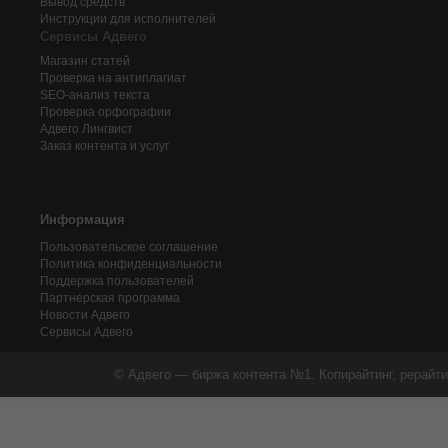
Вывод средств
Инструкции для исполнителей
Сервисы Адвего
Магазин статей
Проверка на антиплагиат
SEO-анализ текста
Проверка орфографии
Адвего
Лингвист
Заказ контента и услуг
Информация
Пользовательское соглашение
Политика конфиденциальности
Поддержка пользователей
Партнерская программа
Новости Адвего
Сервисы Адвего
© Адвего — биржа контента №1. Копирайтинг, рерайти