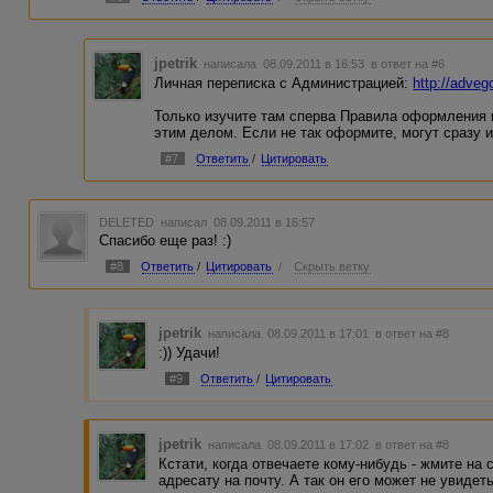
jpetrik
написала 08.09.2011 в 16:53
в ответ на #6
Личная переписка с Администрацией:
http://adveg
Только изучите там сперва Правила оформления п
этим делом. Если не так оформите, могут сразу и
#7
Ответить
/
Цитировать
DELETED
написал 08.09.2011 в 16:57
Спасибо еще раз! :)
#8
Ответить
/
Цитировать
/
Скрыть ветку
jpetrik
написала 08.09.2011 в 17:01
в ответ на #8
:)) Удачи!
#9
Ответить
/
Цитировать
jpetrik
написала 08.09.2011 в 17:02
в ответ на #8
Кстати, когда отвечаете кому-нибудь - жмите на с
адресату на почту. А так он его может не увидеть