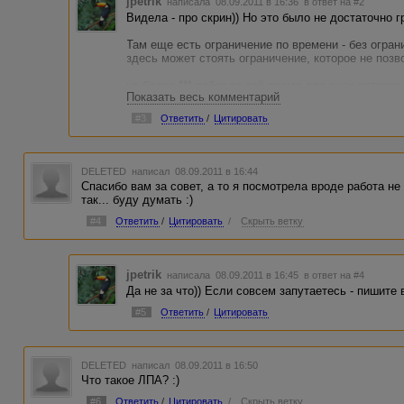
jpetrik
написала 08.09.2011 в 16:36
в ответ на #2
Видела - про скрин)) Но это было не достаточно г
Там еще есть ограничение по времени - без огранич
здесь может стоять ограничение, которое не позв
не более *** работ за всё время для всех авторо
Показать весь комментарий
необходимых работ: 100, 200 или сколько там Ва
"1" и работу нельзя взять сразу же, как первый а
#3
Ответить
/
Цитировать
Если все с настройками в порядке, а не берут - 
DELETED
написал 08.09.2011 в 16:44
Спасибо вам за совет, а то я посмотрела вроде работа не
так... буду думать :)
#4
Ответить
/
Цитировать
/
Скрыть ветку
jpetrik
написала 08.09.2011 в 16:45
в ответ на #4
Да не за что)) Если совсем запутаетесь - пишите 
#5
Ответить
/
Цитировать
DELETED
написал 08.09.2011 в 16:50
Что такое ЛПА? :)
#6
Ответить
/
Цитировать
/
Скрыть ветку