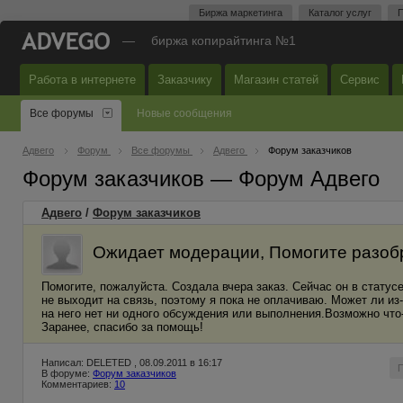
Биржа маркетинга
Каталог услуг
П
—
биржа копирайтинга №1
Работа в интернете
Заказчику
Магазин статей
Сервис
Все форумы
Новые сообщения
Адвего
Форум
Все форумы
Адвего
Форум заказчиков
Форум заказчиков — Форум Адвего
Адвего
/
Форум заказчиков
Ожидает модерации, Помогите разоб
Помогите, пожалуйста. Создала вчера заказ. Сейчас он в статус
не выходит на связь, поэтому я пока не оплачиваю. Может ли и
на него нет ни одного обсуждения или выполнения.Возможно что-
Заранее, спасибо за помощь!
Написал: DELETED , 08.09.2011 в 16:17
В форуме:
Форум заказчиков
Комментариев:
10