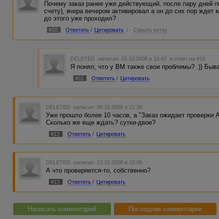
Почему заказ ранее уже действующий, после пару дней п
счету), вчера вечером активировал а он до сих пор ждет 
до этого уже проходил?
#10
Ответить
/
Цитировать
/
Скрыть ветку
DELETED
написал 05.10.2008 в 18:42
в ответ на #10
Я понял, что у ВМ также свои проблемы? .)) Быва
#11
Ответить
/
Цитировать
DELETED
написал 06.10.2008 в 21:30
Уже прошло более 10 часов, а "Заказ ожидает проверки 
Сколько же еще ждать? сутки-двое?
#12
Ответить
/
Цитировать
DELETED
написал 13.10.2008 в 15:06
А что проверяется-то, собственно?
#13
Ответить
/
Цитировать
Написать комментарий
Последние комментарии