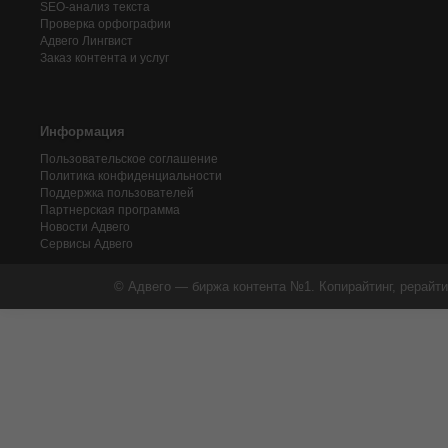
SEO-анализ текста
Проверка орфографии
Адвего
Лингвист
Заказ контента и услуг
Информация
Пользовательское соглашение
Политика конфиденциальности
Поддержка пользователей
Партнерская программа
Новости Адвего
Сервисы Адвего
© Адвего — биржа контента №1. Копирайтинг, рерайти