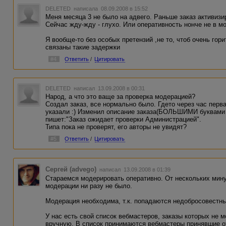
DELETED
написала 08.09.2008 в 15:52
Меня месяца 3 не было на адвего. Раньше заказ активиз
Сейчас жду-жду - глухо. Или оперативность нонче не в м
Я вообще-то без особых претензий ,не то, чтоб очень гори
связаны такие задержки
#4
Ответить
/
Цитировать
DELETED
написал 13.09.2008 в 00:31
Народ, а что это ваще за проверка модерацией?
Создал заказ, все нормально было. Гдето через час перв
указали :) Изменил описание заказа(БОЛЬШИМИ буквами 
пишет:"Заказ ожидает проверки Администрацией".
Типа пока не проверят, его авторы не увидят?
#5
Ответить
/
Цитировать
Сергей (advego)
написал 13.09.2008 в 01:39
Стараемся модерировать оперативно. От нескольких мину
модерации ни разу не было.
Модерация необходима, т.к. попадаются недобросовестны
У нас есть свой список вебмастеров, заказы которых не 
вручную. В список принимаются вебмастеры принявшие от