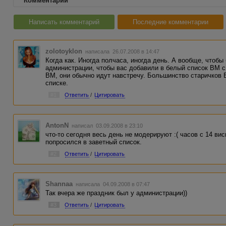
Комментарии
Написать комментарий
Последние комментарии
zolotoyklon
написала 26.07.2008 в 14:47
Когда как. Иногда полчаса, иногда день. А вообще, чтобы
администрации, чтобы вас добавили в белый список ВМ с
ВМ, они обычно идут навстречу. Большинство старичков В
списке.
#1
Ответить
/
Цитировать
AntonN
написал 03.09.2008 в 23:10
что-то сегодня весь день не модерируют :( часов с 14 виси
попросился в заветный список.
#2
Ответить
/
Цитировать
Shannaa
написала 04.09.2008 в 07:47
Так вчера же праздник был у администрации))
#3
Ответить
/
Цитировать