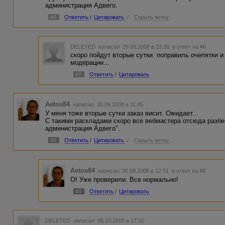
администрация Адвего.
#6
Ответить
/
Цитировать
/
Скрыть ветку
DELETED
написал 29.09.2008 в 23:38
в ответ на #6
скоро пойдут вторые сутки. поправиль очепятки и
модерации...
#7
Ответить
/
Цитировать
Aetos84
написал 30.09.2008 в 11:45
У меня тоже вторые сутки заказ висит. Ожидает...
С такими раскладами скоро все вебмастера отсюда разбег
администрация Адвего".
#8
Ответить
/
Цитировать
/
Скрыть ветку
Aetos84
написал 30.09.2008 в 12:51
в ответ на #8
О! Уже проверили. Все нормально!
#9
Ответить
/
Цитировать
DELETED
написал 05.10.2008 в 17:10