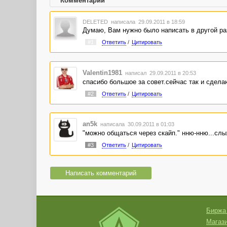
Комментарии
DELETED
написала 29.09.2011 в 18:59
Думаю, Вам нужно было написать в другой ра
#1
Ответить
/
Цитировать
Valentin1981
написал 29.09.2011 в 20:53
спасибо большое за совет.сейчас так и сдела
#2
Ответить
/
Цитировать
an5k
написала 30.09.2011 в 01:03
"можно общаться через скайп." нню-нню...слых
#3
Ответить
/
Цитировать
Написать комментарий
Биржа
Магази