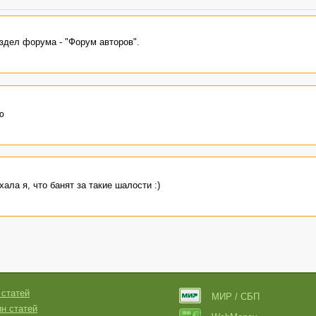
здел форума - "Форум авторов".
ю
ала я, что банят за такие шалости :)
 статей
МИР / СБП
н статей