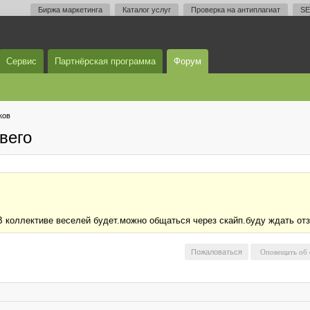
Биржа маркетинга
Каталог услуг
Проверка на антиплагиат
SE
Сервис
Партнёрская программа
Форум
ков
вего
.В коллективе веселей будет.можно общаться через скайп.буду ждать от
Пожаловаться