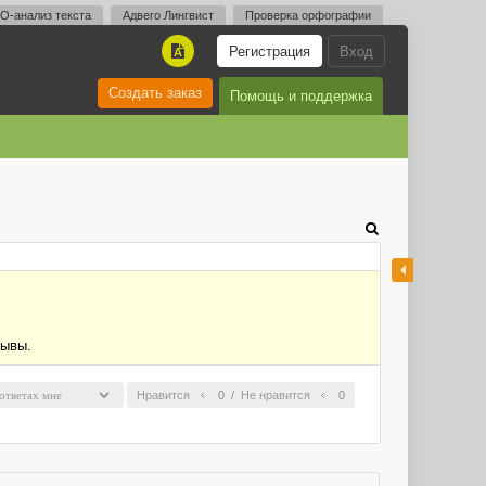
O-анализ текста
Адвего Лингвист
Проверка орфографии
Регистрация
Вход
A
Создать заказ
Помощь и поддержка
зывы.
Нравится
0
/
Не нравится
0