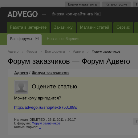
Биржа маркетинга
Каталог услуг
П
—
биржа копирайтинга №1
Работа в интернете
Заказчику
Магазин статей
Сервис
Все форумы
Новые сообщения
Адвего
Форум
Все форумы
Адвего
Форум заказчиков
Форум заказчиков — Форум Адвего
Адвего
/
Форум заказчиков
Оцените статью
Может кому пригодится?
http://advego.ru/shop/text/7501899/
Написал: DELETED , 26.11.2011 в 20:17
В форуме:
Форум заказчиков
Комментариев:
1