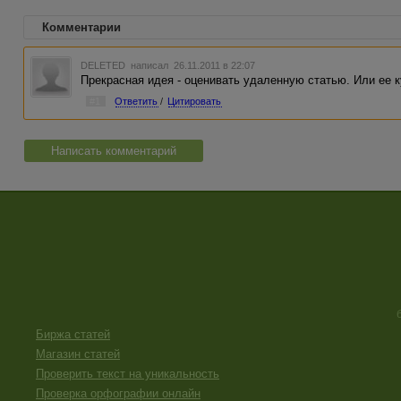
Комментарии
DELETED
написал 26.11.2011 в 22:07
Прекрасная идея - оценивать удаленную статью. Или ее к
#1
Ответить
/
Цитировать
Написать комментарий
Биржа статей
Магазин статей
Проверить текст на уникальность
Проверка орфографии онлайн