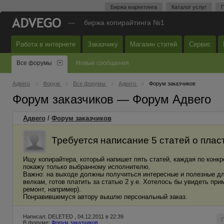
Биржа маркетинга
Каталог услуг
П
—
биржа копирайтинга №1
Работа в интернете
Заказчику
Магазин статей
Сервис
Все форумы
Новые сообщения
Адвего
Форум
Все форумы
Адвего
Форум заказчиков
Форум заказчиков — Форум Адвего
Адвего
/
Форум заказчиков
Требуется написание 5 статей о плас
Ищу копирайтера, который напишет пять статей, каждая по конкр
покажу только выбранному исполнителю.
Важно: на выходе должны получиться интересные и полезные дл
велкам, готов платить за статью 2 у.е. Хотелось бы увидеть пр
ремонт, например).
Понравившемуся автору вышлю персональный заказ.
Написал: DELETED , 04.12.2011 в 22:39
В форуме:
Форум заказчиков