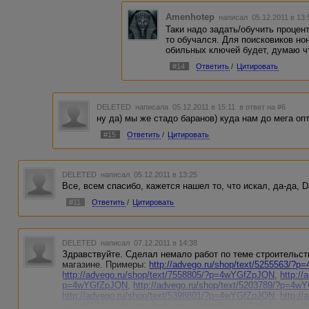
Amenhotep
написал 05.12.2011 в 13
Таки надо задать/обучить процент
то обучался. Для поисковиков но
обильных ключей будет, думаю чт
#14
Ответить
/
Цитировать
DELETED
написала 05.12.2011 в 15:11
в ответ на #6
ну да) мы же стадо баранов) куда нам до мега оп
#15
Ответить
/
Цитировать
DELETED
написал 05.12.2011 в 13:25
Все, всем спасибо, кажется нашел то, что искал, да-да, 
#11
Ответить
/
Цитировать
DELETED
написал 07.12.2011 в 14:38
Здравствуйте. Сделал немало работ по теме строительств
магазине. Примеры:
http://advego.ru/shop/text/5255563/?
http://advego.ru/shop/text/7558805/?p=4wYGfZpJQN
,
http://
p=4wYGfZpJQN
,
http://advego.ru/shop/text/5203789/?p=4
http://advego.ru/shop/text/5398801/?p=4wYGfZpJQN
,
http://
p=4wYGfZpJQN
,
http://advego.ru/shop/text/4592090/?p=4