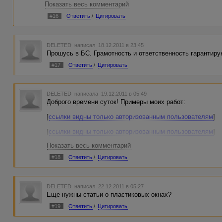
Показать весь комментарий
#16
Ответить
/
Цитировать
DELETED
написал 18.12.2011 в 23:45
Прошусь в БС. Грамотность и ответственность гарантиру
#17
Ответить
/
Цитировать
DELETED
написала 19.12.2011 в 05:49
Доброго времени суток! Примеры моих работ:
[
ссылки видны только авторизованным пользователям
]
[
ссылки видны только авторизованным пользователям
]
Показать весь комментарий
[
ссылки видны только авторизованным пользователям
]
#18
Ответить
/
Цитировать
[
ссылки видны только авторизованным пользователям
]
[
ссылки видны только авторизованным пользователям
]
DELETED
написал 22.12.2011 в 05:27
[
ссылки видны только авторизованным пользователям
]-
Еще нужны статьи о пластиковых окнах?
[
ссылки видны только авторизованным пользователям
]
#19
Ответить
/
Цитировать
[
ссылки видны только авторизованным пользователям
]