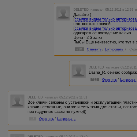
DELETED
написал 05.12.2011 в 12:53
в
Давайте )
[
ссылки видны только авторизов
плотностью ключей
[
ссылки видны только авторизов
однократное вхождение ключа
Цена - 2 $ за кз
ПыСы Еще неизвестно, кто тут в с
#10
Ответить
/
Цитировать
/
Скры
DELETED
написал 05.12.2011
Dasha_R, сейчас соображ
#12
Ответить
/
Цитироват
DELETED
написал 05.12.2011 в 11:51
Все ключи связаны с установкой и эксплуатацией пластик
ключи несложные, они же и есть тема для статьи, поэтом
про надувные шары не нужно)))
#3
Ответить
/
Цитировать
DELETED
написал 05.12.2011 в 12:40