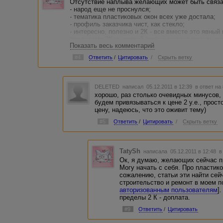
Отсутствие наплыва желающих может быть связан
- народ еще не проснулся;
- тематика пластиковых окон всех уже достала;
- профиль заказчика чист, как стекло;
- интересно, полезно и 2К - все вместе это явны
пределами 2К из чистой любви к пластиковым окн
Показать весь комментарий
Но, я думаю, они подтянутся. Еще не вечер:)))
#4
Ответить
/
Цитировать
/
Скрыть ветку
DELETED
написал 05.12.2011 в 12:39
в ответ на
хорошо, раз столько очевидных минусов,
будем привязываться к цене 2 у.е., прос
цену, надеюсь, что это оживит тему)
#5
Ответить
/
Цитировать
/
Скрыть ветку
TatySh
написала 05.12.2011 в 12:48
в
Ок, я думаю, желающих сейчас п
Могу начать с себя. Про пластико
сожалению, статьи эти найти сей
строительство и ремонт в моем п
авторизованным пользователям
]
пределы 2 К - доплата.
#9
Ответить
/
Цитировать