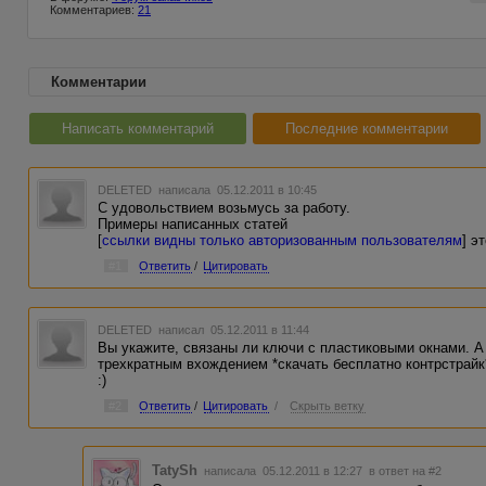
Комментариев:
21
Комментарии
Написать комментарий
Последние комментарии
DELETED
написала 05.12.2011 в 10:45
С удовольствием возьмусь за работу.
Примеры написанных статей
[
ссылки видны только авторизованным пользователям
] э
#1
Ответить
/
Цитировать
DELETED
написал 05.12.2011 в 11:44
Вы укажите, связаны ли ключи с пластиковыми окнами. А 
трехкратным вхождением *скачать бесплатно контрстрайк
:)
#2
Ответить
/
Цитировать
/
Скрыть ветку
TatySh
написала 05.12.2011 в 12:27
в ответ на #2