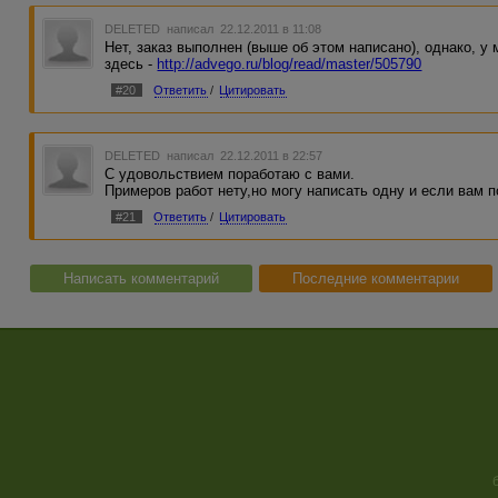
DELETED
написал 22.12.2011 в 11:08
Нет, заказ выполнен (выше об этом написано), однако, у 
здесь -
http://advego.ru/blog/read/master/505790
#20
Ответить
/
Цитировать
DELETED
написал 22.12.2011 в 22:57
С удовольствием поработаю с вами.
Примеров работ нету,но могу написать одну и если вам п
#21
Ответить
/
Цитировать
Написать комментарий
Последние комментарии