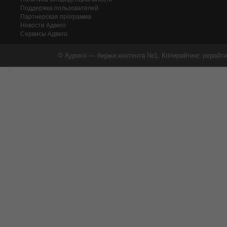
Поддержка пользователей
Партнерская программа
Новости Адвего
Сервисы Адвего
© Адвего — биржа контента №1. Копирайтинг, рерайти