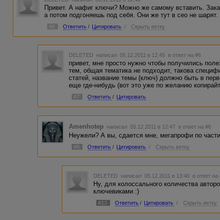
Привет. А нафиг ключи? Можно же самому вставить. Зака
а потом подгоняешь под себя. Они же тут в сео не шарят.
#6
Ответить
/
Цитировать
/
Скрыть ветку
DELETED
написал 05.12.2011 в 12:45
в ответ на #6
привет, мне просто нужно чтобы получились поле
тем, общая тематика не подходит, такова специф
статей, название темы (ключ) должно быть в пер
еще где-нибудь (вот это уже по желанию копирай
#7
Ответить
/
Цитировать
Amenhotep
написал 05.12.2011 в 12:47
в ответ на #6
Неужели? А вы, сдается мне, мегапрофи по части 
#8
Ответить
/
Цитировать
/
Скрыть ветку
DELETED
написал 05.12.2011 в 13:40
в ответ на
Ну, для колоссального количества авторо
ключевиками :)
#13
Ответить
/
Цитировать
/
Скрыть ветку