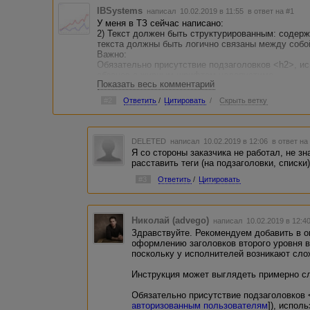
IBSystems
написал 10.02.2019 в 11:55
в ответ на #1
У меня в ТЗ сейчас написано:
2) Текст должен быть структурированным: содерж
текста должны быть логично связаны между собо
Важно:
Обязательно присутствие подзаголовков <h2>, и
абзацев с жирным шрифтом недопустимо.
Показать весь комментарий
Я как заказчик могу где-то получить доступ к ви
#2
Ответить
/
Цитировать
/
Скрыть ветку
и выделить где именно проставляются заголовки)
DELETED
написал 10.02.2019 в 12:06
в ответ на
Я со стороны заказчика не работал, не зн
расставить теги (на подзаголовки, списки
#3
Ответить
/
Цитировать
Николай (advego)
написал 10.02.2019 в 12:
Здравствуйте. Рекомендуем добавить в о
оформлению заголовков второго уровня в
поскольку у исполнителей возникают сл
Инструкция может выглядеть примерно 
Обязательно присутствие подзаголовков <
авторизованным пользователям
]), испол