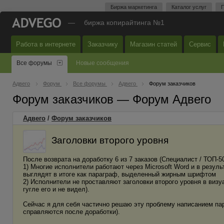
Биржа маркетинга
Каталог услуг
П
—
биржа копирайтинга №1
Работа в интернете
Заказчику
Магазин статей
Сервис
Все форумы
Новые сообщения
Адвего
Форум
Все форумы
Адвего
Форум заказчиков
Форум заказчиков — Форум Адвего
Адвего
/
Форум заказчиков
Заголовки второго уровня
После возврата на доработку 6 из 7 заказов (Специалист / ТОП-
1) Многие исполнители работают через Microsoft Word и в резул
выглядят в итоге как параграф, выделенный жирным шрифтом
2) Исполнители не проставляют заголовки второго уровня в визу
гугле его и не видел).
Сейчас я для себя частично решаю эту проблему написанием пар
справляются после доработки).