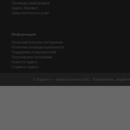
Проверка орфографии
Адвего
Лингвист
Заказ контента и услуг
Информация
Пользовательское соглашение
Политика конфиденциальности
Поддержка пользователей
Партнерская программа
Новости Адвего
Сервисы Адвего
© Адвего — биржа контента №1. Копирайтинг, рерайти