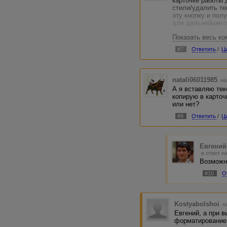
карточке работы 
стили/удалить те
эту кнопку и пол
для дальнейшего
Показать весь к
Сейчас приходит
Блокнотом, чтоб
#7
Ответить
/
Ц
вставляемого тек
последующего ег
natali06011985
на
А я вставляю тек
копирую в карточ
или нет?
#9
Ответить
/
Ц
Евгений
в ответ н
Возможно
#10
О
Kostyabolshoi
на
Евгений, а при 
форматирование