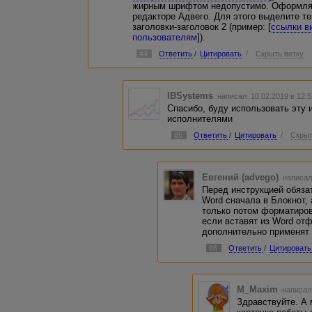
жирным шрифтом недопустимо. Оформлят
редакторе Адвего. Для этого выделите те
заголовки-заголовок 2 (пример: [
ссылки в
пользователям
]).
#4
Ответить
/
Цитировать
/
Скрыть ветку
IBSystems
написал 10.02.2019 в 12:
Спасибо, буду использовать эту 
исполнителями
#5
Ответить
/
Цитировать
/
Скрыт
Евгений (advego)
написал
Перед инструкцией обязат
Word сначала в Блокнот, 
только потом форматиров
если вставят из Word от
дополнительно применят 
#6
Ответить
/
Цитировать
M_Maxim
написал
Здравствуйте. А 