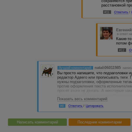
сохраняются при
расстановкой пр
#11
Ответить
/
Евгений
в ответ н
Какие-то
потом фо
#12
О
natali06011985
Лучший комментарий
напис
Вы просто напишите, что подзаголовки 
редактор Адвего или прописывать теги. 
нужны подзаголовки, оформленные тегам
против оформления текста исполнителем
просят этого не делать. А некоторые зак
подзаголовки <h2>, имеют ввиду ровно то
Показать весь комментарий
не то что они должны быть оформлены 
#8
Ответить
/
Цитировать
Написать комментарий
Последние комментарии