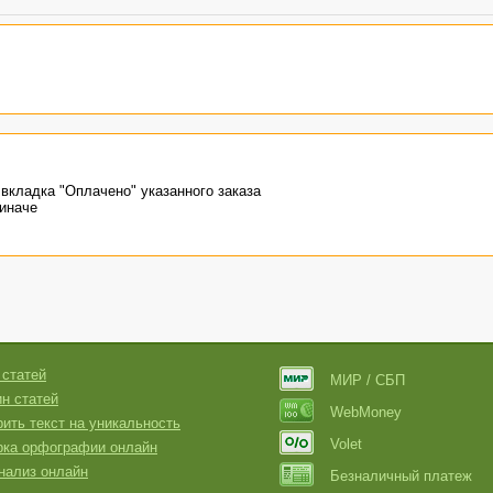
- вкладка "Оплачено" указанного заказа
 иначе
 статей
МИР / СБП
н статей
WebMoney
ить текст на уникальность
Volet
рка орфографии онлайн
нализ онлайн
Безналичный платеж