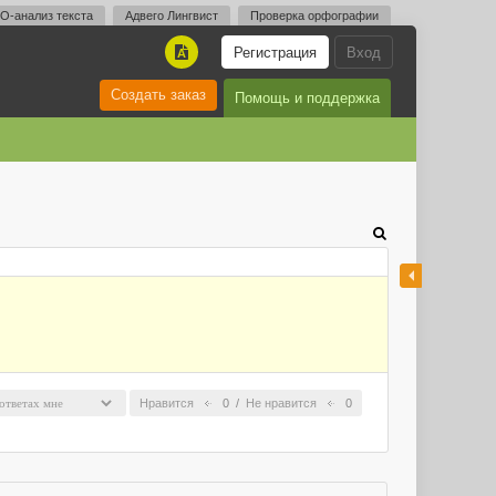
O-анализ текста
Адвего Лингвист
Проверка орфографии
Регистрация
Вход
A
Создать заказ
Помощь и поддержка
Нравится
0
/
Не нравится
0