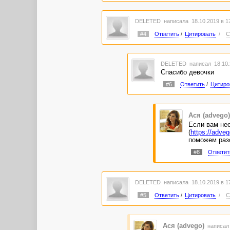
DELETED
написала 18.10.2019 в 
#4
Ответить
/
Цитировать
/
С
DELETED
написал 18.10.
Спасибо девочки
#6
Ответить
/
Цитиро
Ася (advego)
Если вам нео
(
https://adve
поможем раз
#8
Ответит
DELETED
написала 18.10.2019 в 1
#5
Ответить
/
Цитировать
/
С
Ася (advego)
написал 