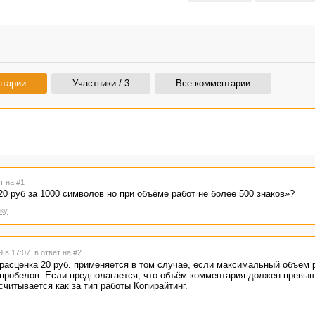
нтарии
Участники / 3
Все комментарии
т на #1
20 руб за 1000 символов но при объёме работ не более 500 знаков»?
ку
9 в 17:07
в ответ на #2
 расценка 20 руб. применяется в том случае, если максимальный объём р
пробелов. Если предполагается, что объём комментария должен превыш
считывается как за тип работы Копирайтинг.