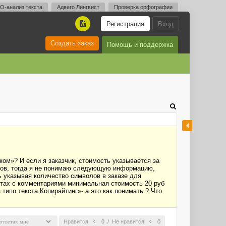
O-анализ текста
Адвего Лингвист
Проверка орфографии
Регистрация
Вход
A
Создать заказ
Помощь и поддержка
ом»? И если я заказчик, стоимость указывается за
белов, тогда я не понимаю следующую информацию,
ь указывая количество символов в заказе для
остах с комментариями минимальная стоимость 20 руб
типо текста Копирайтинг»- а это как понимать ? Что
Нравится
0
/
Не нравится
0