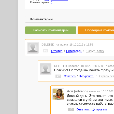
Комментариев:
8
Комментарии
Написать комментарий
Последние комме
DELETED
написала 18.10.2019 в 16:58
#1
Ответить
/
Цитировать
/
Скрыть ветку
DELETED
написал 18.10.2019 в 17:03
в отве
Спасибо! Но тогда как понять фразу «
#2
Ответить
/
Цитировать
/
Скрыть вет
Ася (advego)
написал 18.10.201
Добрый день. Это значит, что
символов с учётом значимых 
знаков, стоимость работы рас
#3
Ответить
/
Цитировать