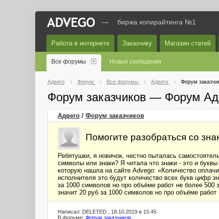
—
биржа копирайтинга №1
Работа в интернете
Заказчику
Магазин статей
Все форумы
Новые сообщения
Адвего
Форум
Все форумы
Адвего
Форум заказчи
Форум заказчиков — Форум Ад
Адвего
/
Форум заказчиков
Помогите разобраться со зна
Ребятушки, я новичок, честно пыталась самостоятель
символы или знаки? Я читала что знаки - это и бук
которую нашла на сайте Advego: «Количество оплачи
исполнителя это будут количество всех букв цифр з
за 1000 символов но про объёме работ не более 500 з
значит 20 руб за 1000 символов но про объёме работ
Написал: DELETED , 18.10.2019 в 15:45
В форуме:
Форум заказчиков