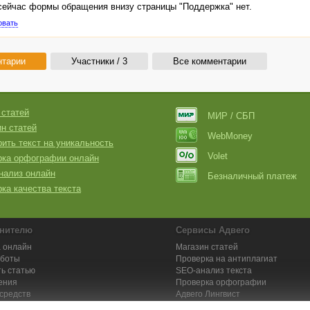
сейчас формы обращения внизу страницы "Поддержка" нет.
овать
нтарии
Участники / 3
Все комментарии
 статей
МИР / СБП
н статей
WebMoney
ить текст на уникальность
Volet
рка орфографии онлайн
нализ онлайн
Безналичный платеж
ка качества текста
нителю
Сервисы Адвего
 онлайн
Магазин статей
аботы
Проверка на антиплагиат
ь статью
SEO-анализ текста
ения
Проверка орфографии
средств
Адвего
Лингвист
кции для исполнителей
Заказ контента и услуг