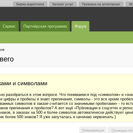
Биржа маркетинга
Каталог услуг
Проверка на антиплагиат
SE
Сервис
Партнёрская программа
Форум
ков
вего
ками и символами
но разобраться в этом вопросе. Что понимаемся под «символом» и «знак
вы и цифры и пробелы и знает препинания, символы - это все кроме про
ваемых символов в заказе считается со значимыми пробелами» - то ест
наков препинания и пробелов? А вот ещё «Публикации в соцсетях и реп
наков, в заказах на 500 и более символов автоматически действует цена 
 не более 500 знаков? Я уже запуталась и начинаю нервничать:)
Пожаловаться