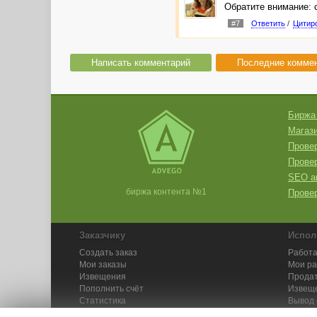
Обратите внимание: 
#7
Ответить
/
Цитир
Написать комментарий
Последние комме
Биржа
Магази
Провер
Прове
SEO а
биржа контента №1
Провер
Заказчику
Испол
Создать заказ
Работа
Мои заказы
Мои р
Извещения
Продат
Пополнить счёт
Извещ
Статистика
Вывод 
API
Инстру