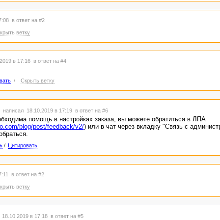
17:08
в ответ на #2
крыть ветку
2019 в 17:16
в ответ на #4
вать
/
Скрыть ветку
написал 18.10.2019 в 17:19
в ответ на #6
бходима помощь в настройках заказа, вы можете обратиться в ЛПА
go.com/blog/post/feedback/v2/
) или в чат через вкладку "Связь с админист
обраться.
ь
/
Цитировать
7:11
в ответ на #2
крыть ветку
18.10.2019 в 17:18
в ответ на #5