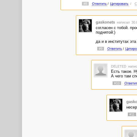
#8
Ответить
/
Цитировать
/
С
gaskonets
написал 30.0
согласен с тобой. пр
поднятой:)
да и в институтах эта
#9
Ответить
/
Цитиро
DELETED
напис
Есть такое. Н
А чего там сп
#10
Ответи
gasko
несер
#11