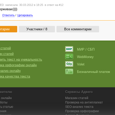
TED
написала 30.03.2012 в 18:25
в ответ на #12
рживаю))))
Ответить
/
Цитировать
нтарии
Участники / 8
Все комментарии
 статей
МИР / СБП
н статей
WebMoney
ить текст на уникальность
Volet
рка орфографии онлайн
нализ онлайн
Безналичный платеж
ка качества текста
нителю
Сервисы Адвего
 онлайн
Магазин статей
аботы
Проверка на антиплагиат
ь статью
SEO-анализ текста
ения
Проверка орфографии