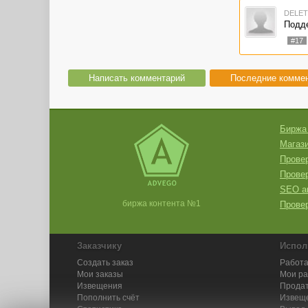
DELE
Подде
#17
Написать комментарий
Последние комме
Биржа
Магази
Провер
Прове
SEO а
биржа контента №1
Провер
Заказчику
Испол
Создать заказ
Работа
Мои заказы
Мои р
Извещения
Продат
Пополнить счёт
Извещ