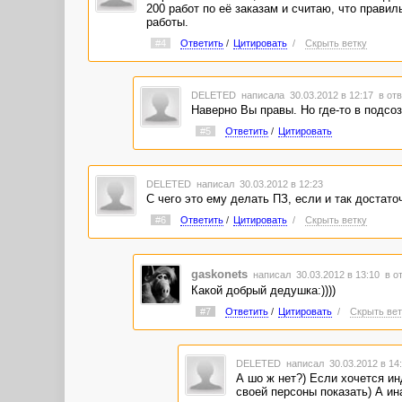
200 работ по её заказам и считаю, что прави
работы.
#4
Ответить
/
Цитировать
/
Скрыть ветку
DELETED
написала 30.03.2012 в 12:17
в отв
Наверно Вы правы. Но где-то в подсо
#5
Ответить
/
Цитировать
DELETED
написал 30.03.2012 в 12:23
С чего это ему делать ПЗ, если и так достат
#6
Ответить
/
Цитировать
/
Скрыть ветку
gaskonets
написал 30.03.2012 в 13:10
в о
Какой добрый дедушка:))))
#7
Ответить
/
Цитировать
/
Скрыть вет
DELETED
написал 30.03.2012 в 1
А шо ж нет?) Если хочется и
своей персоны показать) А ина