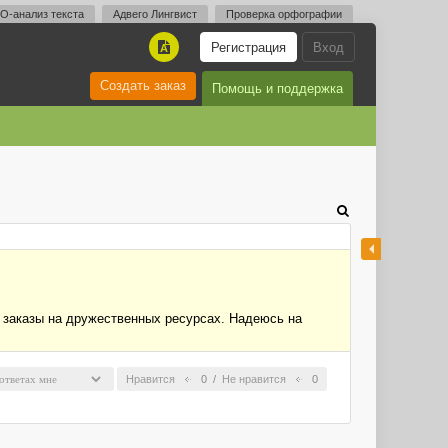
O-анализ текста
Адвего Лингвист
Проверка орфографии
Регистрация
Вход
A
Создать заказ
Помощь и поддержка
ь заказы на дружественных ресурсах. Надеюсь на
Нравится
0
/
Не нравится
0