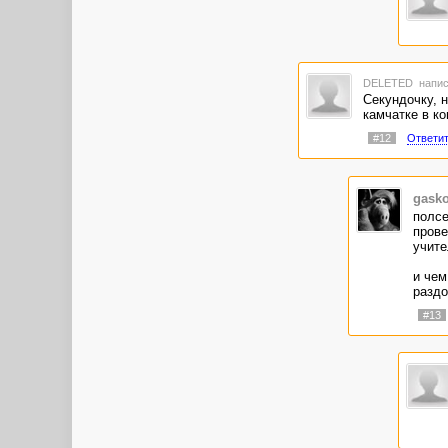
DELETED
напис
Секундочку, 
камчатке в к
#12
Ответи
gasko
полсе
прове
учите
и чем
разд
#13