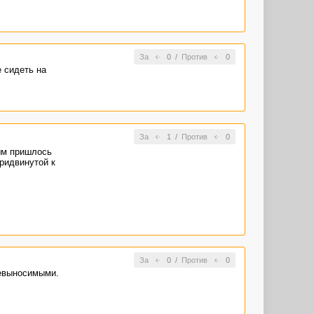
За
0
/
Против
0
 сидеть на
За
1
/
Против
0
ым пришлось
придвинутой к
За
0
/
Против
0
невыносимыми.