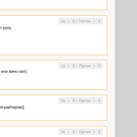
За
0
/
Против
0
т руку
За
0
/
Против
0
 или вино пил)
За
0
/
Против
0
еб-райтером))
За
0
/
Против
0