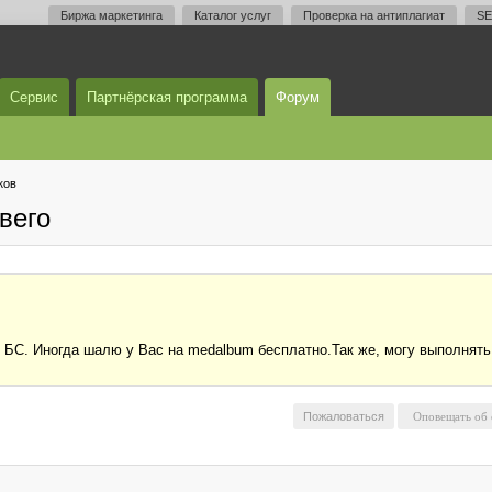
Биржа маркетинга
Каталог услуг
Проверка на антиплагиат
SE
Сервис
Партнёрская программа
Форум
ков
вего
 БС. Иногда шалю у Вас на medalbum бесплатно.Так же, могу выполнят
Пожаловаться