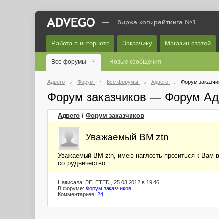
—
биржа копирайтинга №1
Работа в интернете
Заказчику
Магазин статей
Все форумы
Новые сообщения
Адвего
Форум
Все форумы
Адвего
Форум заказчи
Форум заказчиков — Форум Ад
Адвего
/
Форум заказчиков
Уважаемый ВМ ztn
Уважаемый ВМ ztn, имею наглость проситься к Вам в
сотрудничество.
Написала: DELETED , 25.03.2012 в 19:46
В форуме:
Форум заказчиков
Комментариев:
24