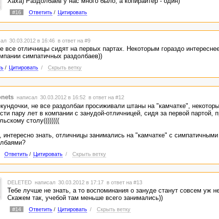
Хаха) Раздолбаев у нас много было, а копирайтер - один)
#16
Ответить
/
Цитировать
ал 30.03.2012 в 16:46
в ответ на #9
не все отличницы сидят на первых партах. Некоторым гораздо интереснее
омпании симпатичных раздолбаев))
ть
/
Цитировать
/
Скрыть ветку
nets
написал 30.03.2012 в 16:52
в ответ на #12
кундочки, не все раздолбаи просиживали штаны на "камчатке", некотор
сти пару лет в компании с занудой-отличницей, сидя за первой партой, 
льскому столу((((((((
, интересно знать, отличницы занимались на "камчатке" с симпатичными
олбаями?
Ответить
/
Цитировать
/
Скрыть ветку
DELETED
написал 30.03.2012 в 17:17
в ответ на #13
Тебе лучше не знать, а то воспоминания о зануде станут совсем уж 
Скажем так, учебой там меньше всего занимались))
#14
Ответить
/
Цитировать
/
Скрыть ветку