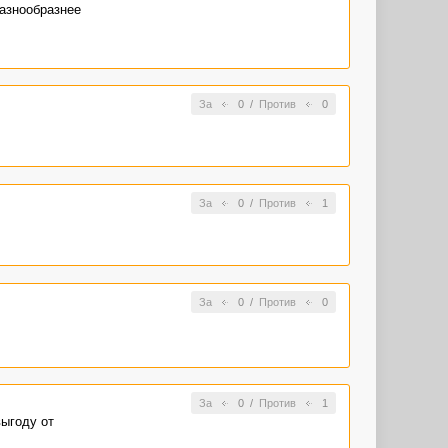
разнообразнее
За
0
/
Против
0
За
0
/
Против
1
За
0
/
Против
0
За
0
/
Против
1
выгоду от