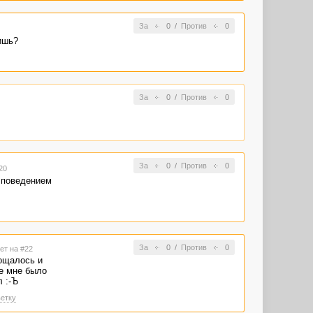
За
0
/
Против
0
ишь?
За
0
/
Против
0
За
0
/
Против
0
20
 поведением
За
0
/
Против
0
ет на #22
ощалось и
е мне было
 :-Ъ
етку