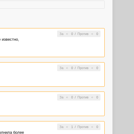
За
0
/
Против
0
е известно,
За
0
/
Против
0
За
0
/
Против
0
За
1
/
Против
0
олнила более