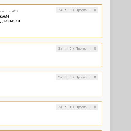
За
0
/
Против
0
ответ на #23
абеле
дневнике я
За
0
/
Против
0
За
0
/
Против
0
За
1
/
Против
0