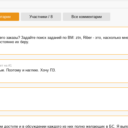
нтарии
Участники / 8
Все комментарии
го заказы? Задайте поиск заданий по ВМ: ztn, Riber - это, насколько мн
стоянно их беру.
ет на #1
ые. Поэтому и наглею. Хочу ПЗ.
ом доступе и в обсуждении каждого из них полно желающих в БС. Я вып