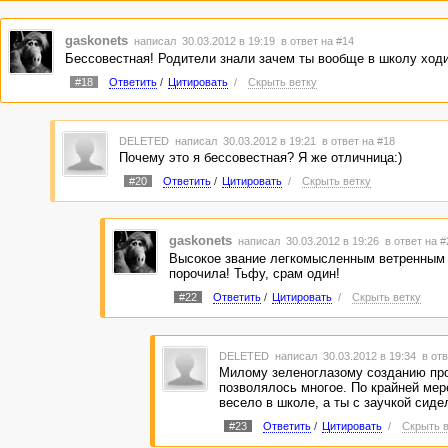
gaskonets
написал 30.03.2012 в 19:19
в ответ на #14
Бессовестная! Родители знали зачем ты вообще в школу ход
#18
Ответить
/
Цитировать
/
Скрыть ветку
DELETED
написал 30.03.2012 в 19:21
в ответ на #18
Почему это я бессовестная? Я же отличница:)
#20
Ответить
/
Цитировать
/
Скрыть ветку
gaskonets
написал 30.03.2012 в 19:26
в ответ на #
Высокое звание легкомысленным ветренным
порочила! Тьфу, срам один!
#22
Ответить
/
Цитировать
/
Скрыть ветку
DELETED
написал 30.03.2012 в 19:34
в отв
Милому зеленоглазому созданию пр
позволялось многое. По крайней мер
весело в школе, а ты с заучкой сидел
#23
Ответить
/
Цитировать
/
Скрыть в