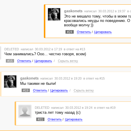
gaskonets
написал 30.03.2012 в 19:37
в 
Это не мешало тому, чтобы в моем т
красовались неуды по поведению. О 
вообще молчу:))
#24
Ответить
/
Цитировать
DELETED
написал 30.03.2012 в 17:19
в ответ на #13
Чем занимались? Ооо... честно говоря, всем)
#15
Ответить
/
Цитировать
/
Скрыть ветку
gaskonets
написал 30.03.2012 в 19:20
в ответ на #15
Мы такими не были!
#19
Ответить
/
Цитировать
/
Скрыть ветку
DELETED
написал 30.03.2012 в 19:24
в ответ на #19
триста лет тому назад (с)
#21
Ответить
/
Цитировать