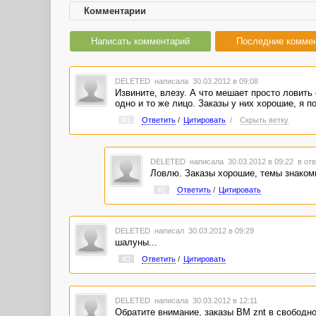
Комментарии
Написать комментарий
Последние комме
DELETED
написала 30.03.2012 в 09:08
Извините, влезу. А что мешает просто ловить е
одно и то же лицо. Заказы у них хорошие, я по
#1
Ответить
/
Цитировать
/
Скрыть ветку
DELETED
написала 30.03.2012 в 09:22
в отв
Ловлю. Заказы хорошие, темы знаком
#2
Ответить
/
Цитировать
DELETED
написал 30.03.2012 в 09:29
шалуны...
#3
Ответить
/
Цитировать
DELETED
написала 30.03.2012 в 12:11
Обратите внимание, заказы ВМ znt в свободн