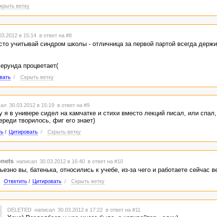
крыть ветку
3.2012 в 15:14
в ответ на #8
осто учитывай синдром школы - отличница за первой партой всегда держи
 ерунда процветает(
вать
/
Скрыть ветку
ал 30.03.2012 в 15:19
в ответ на #9
у я в универе сидел на камчатке и стихи вместо лекций писал, или спал,
ереди творилось, фиг его знает)
ть
/
Цитировать
/
Скрыть ветку
nets
написал 30.03.2012 в 16:40
в ответ на #10
ьезно вы, батенька, относились к учебе, из-за чего и работаете сейчас в
Ответить
/
Цитировать
/
Скрыть ветку
DELETED
написал 30.03.2012 в 17:22
в ответ на #11