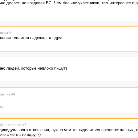
льно делает, не создавая БС. Чем больше участников, тем интереснее и 
ет на #4
знании теплится надежда, а вдруг…
очно людей, которые неплохо пишут)
твет на #6
ку
4:34
в ответ на #7
ндивидуального отношения, нужно чем-то выделиться среди остальных, 
че с чего это вдруг?)