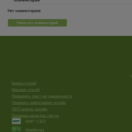
Комментарии
Нет комментариев
Написать комментарий
Биржа статей
Магазин статей
Проверить текст на уникальность
Проверка орфографии онлайн
SEO анализ онлайн
Проверка качества текста
МИР / СБП
WebMoney