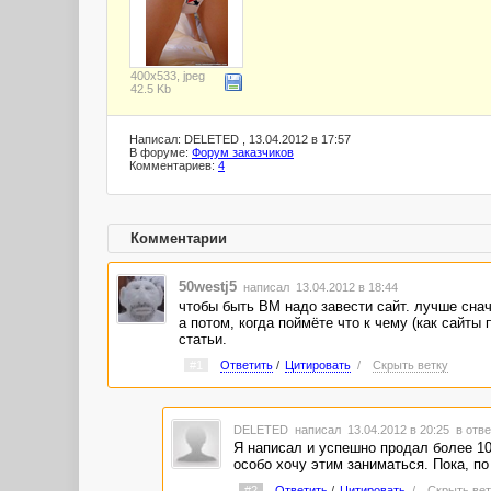
400x533, jpeg
42.5 Kb
Написал: DELETED , 13.04.2012 в 17:57
В форуме:
Форум заказчиков
Комментариев:
4
Комментарии
50westj5
написал 13.04.2012 в 18:44
чтобы быть ВМ надо завести сайт. лучше снач
а потом, когда поймёте что к чему (как сайты 
статьи.
#1
Ответить
/
Цитировать
/
Скрыть ветку
DELETED
написал 13.04.2012 в 20:25
в отве
Я написал и успешно продал более 100
особо хочу этим заниматься. Пока, по
#2
Ответить
/
Цитировать
/
Скрыть вет