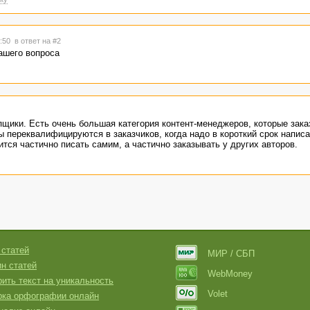
0:50
в ответ на #2
ашего вопроса
щики. Есть очень большая категория контент-менеджеров, которые зака
ы переквалифицируются в заказчиков, когда надо в короткий срок написа
ится частично писать самим, а частично заказывать у других авторов.
 статей
МИР / СБП
н статей
WebMoney
ить текст на уникальность
Volet
рка орфографии онлайн