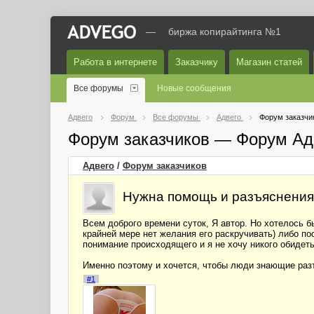
—
биржа копирайтинга №1
Работа в интернете
Заказчику
Магазин статей
Все форумы
Новые сообщения
Адвего
Форум
Все форумы
Адвего
Форум заказчи
Форум заказчиков — Форум Ад
Адвего
/
Форум заказчиков
Нужна помощь и разъяснения
Всем доброго времени суток, Я автор. Но хотелось бы
крайней мере нет желания его раскручивать) либо по
понимание происходящего и я не хочу никого обидеть
Именно поэтому и хочется, чтобы люди знающие разъя
#1