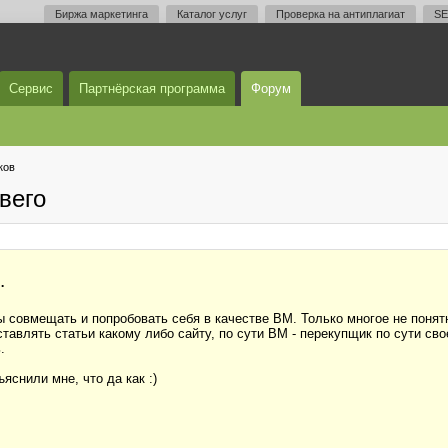
Биржа маркетинга
Каталог услуг
Проверка на антиплагиат
SE
Сервис
Партнёрская программа
Форум
ков
вего
.
 совмещать и попробовать себя в качестве ВМ. Только многое не понятно
ставлять статьи какому либо сайту, по сути ВМ - перекупщик по сути св
.
снили мне, что да как :)