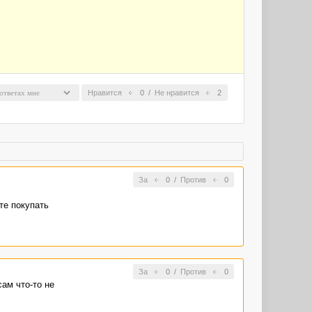
Нравится
0
/
Не нравится
2
За
0
/
Против
0
ете покупать
За
0
/
Против
0
сам что-то не