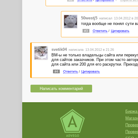
50westj5
написал 13.04.2012 в 2
тогда вообще не понял сути в
#3
Ответить
/
Цитировать
svetik04
написала 13.04.2012 в 21:26
ВМ-ы не только владельцы сайта или перекуп
для сайтов заказчиков. При этом часто автор
для сайта или 200 для его раскрутки. Приход
#4
Ответить
/
Цитировать
Написать комментарий
Биржа
Магази
Провер
Прове