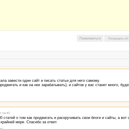
Пожаловаться
ала завести один сайт и писать статьи для него самому.
продвигать и как на них зарабатывать), и сайтов у вас станет много, буд
т на #1
 статей о том как продвигать и раскручивать свои блоги и сайты, а вот 
 крайней мере. Спасибо за ответ.
ку