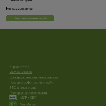
Комментарии
Нет комментариев
Написать комментарий
Биржа статей
Магазин статей
Проверить текст на уникальность
Проверка орфографии онлайн
SEO анализ онлайн
Проверка качества текста
МИР / СБП
WebMoney