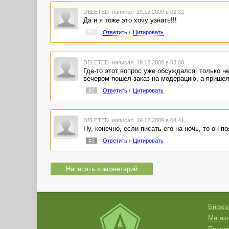
DELETED
написал 19.12.2009 в 02:32
Да и я тоже это хочу узнать!!!
#1
Ответить
/
Цитировать
DELETED
написал 19.12.2009 в 03:00
Где-то этот вопрос уже обсуждался, только не
вечером пошел заказ на модерацию, а пришел 
#2
Ответить
/
Цитировать
DELETED
написал 19.12.2009 в 04:41
Ну, конечно, если писать его на ночь, то он п
#3
Ответить
/
Цитировать
Написать комментарий
Биржа
Магази