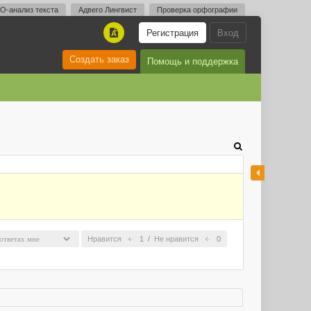
O-анализ текста
Адвего Лингвист
Проверка орфографии
Регистрация
Вход
A
Создать заказ
Помощь и поддержка
Нравится
1
/
Не нравится
0