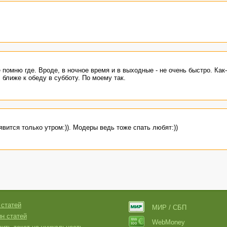
 помню где. Вроде, в ночное время и в выходные - не очень быстро. Как-
ближе к обеду в субботу. По моему так.
оявится только утром:)). Модеры ведь тоже спать любят:))
 статей
МИР / СБП
н статей
WebMoney