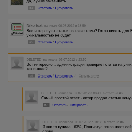
да, лучше заказывать
#4
Ответить
/
Цитировать
Niko-text
написал 06.07.2012 в 18:59
Вас интересуют статьи на какие темы? Готов писать для 
уникальностью не будет.
#5
Ответить
/
Цитировать
DELETED
написала 06.07.2012 в 23:50
Вот интересно... администрация проверяет статьи на уника
так вышло?
#6
Ответить
/
Цитировать
/
Скрыть ветку
DELETED
написала 07.07.2012 в 08:41
в ответ на #6
Самый простой ответ - автор продал статью кому
#7
Ответить
/
Цитировать
DELETED
написала 08.07.2012 в 18:38
в ответ на #6
Я как-то купила - 63%, Плагиатус показывает сай
слово.