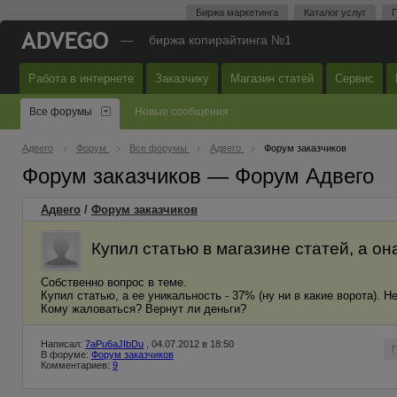
Биржа маркетинга
Каталог услуг
П
—
биржа копирайтинга №1
Работа в интернете
Заказчику
Магазин статей
Сервис
Все форумы
Новые сообщения
Адвего
Форум
Все форумы
Адвего
Форум заказчиков
Форум заказчиков — Форум Адвего
Адвего
/
Форум заказчиков
Купил статью в магазине статей, а он
Собственно вопрос в теме.
Купил статью, а ее уникальность - 37% (ну ни в какие ворота). 
Кому жаловаться? Вернут ли деньги?
Написал:
7aPu6aJIbDu
, 04.07.2012 в 18:50
В форуме:
Форум заказчиков
Комментариев:
9