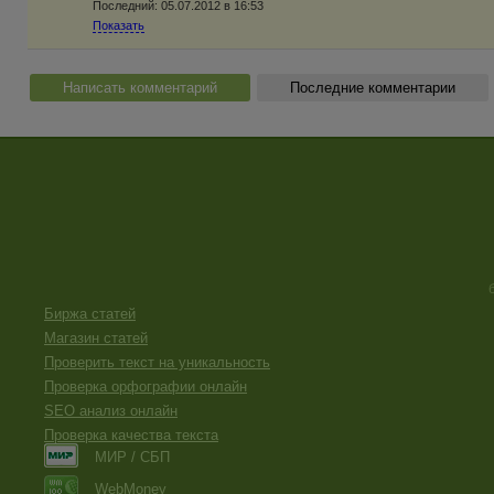
Последний:
05.07.2012 в 16:53
Показать
Написать комментарий
Последние комментарии
Биржа статей
Магазин статей
Проверить текст на уникальность
Проверка орфографии онлайн
SEO анализ онлайн
Проверка качества текста
МИР / СБП
WebMoney