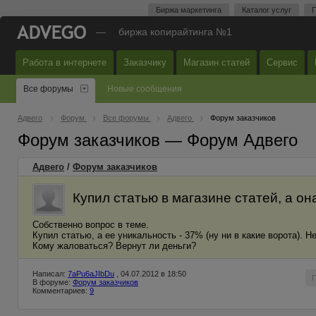
Биржа маркетинга
Каталог услуг
П
—
биржа копирайтинга №1
Работа в интернете
Заказчику
Магазин статей
Сервис
Все форумы
Новые сообщения
Адвего
Форум
Все форумы
Адвего
Форум заказчиков
Форум заказчиков — Форум Адвего
Адвего
/
Форум заказчиков
Купил статью в магазине статей, а он
Собственно вопрос в теме.
Купил статью, а ее уникальность - 37% (ну ни в какие ворота). 
Кому жаловаться? Вернут ли деньги?
Написал:
7aPu6aJIbDu
, 04.07.2012 в 18:50
В форуме:
Форум заказчиков
Комментариев:
9