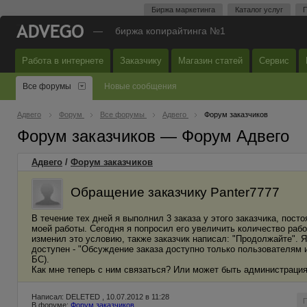
Биржа маркетинга
Каталог услуг
П
—
биржа копирайтинга №1
Работа в интернете
Заказчику
Магазин статей
Сервис
Все форумы
Новые сообщения
Адвего
Форум
Все форумы
Адвего
Форум заказчиков
Форум заказчиков — Форум Адвего
Адвего
/
Форум заказчиков
Обращение заказчику Panter7777
В течение тех дней я выполнил 3 заказа у этого заказчика, пос
моей работы. Сегодня я попросил его увеличить количество рабо
изменил это условию, также заказчик написал: "Продолжайте". 
доступен - "Обсуждение заказа доступно только пользователям и
БС).
Как мне теперь с ним связаться? Или может быть администраци
Написал: DELETED , 10.07.2012 в 11:28
В форуме:
Форум заказчиков